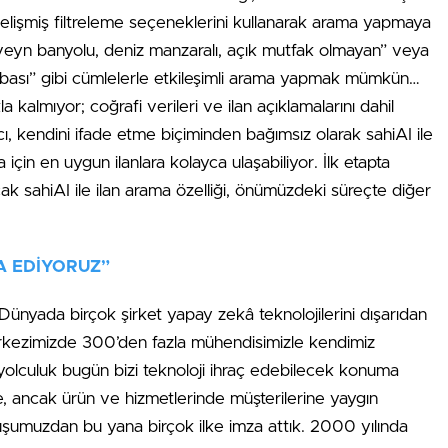
elişmiş filtreleme seçeneklerini kullanarak arama yapmaya
beveyn banyolu, deniz manzaralı, açık mutfak olmayan” veya
abası” gibi cümlelerle etkileşimli arama yapmak mümkün…
kalmıyor; coğrafi verileri ve ilan açıklamalarını dahil
nıcı, kendini ifade etme biçiminden bağımsız olarak sahiAI ile
için en uygun ilanlara kolayca ulaşabiliyor. İlk etapta
cak sahiAI ile ilan arama özelliği, önümüzdeki süreçte diğer
ŞA EDİYORUZ”
“Dünyada birçok şirket yapay zekâ teknolojilerini dışarıdan
erkezimizde 300’den fazla mühendisimizle kendimiz
u yolculuk bugün bizi teknoloji ihraç edebilecek konuma
, ancak ürün ve hizmetlerinde müşterilerine yaygın
luşumuzdan bu yana birçok ilke imza attık. 2000 yılında