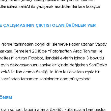
ullanıcılara sahiAI ile yazışarak aradıkları ilanlara kolayca
-GE ÇALIŞMASININ ÇIKTISI OLAN ÜRÜNLER YER
il; görsel tanımadan doğal dil işlemeye kadar uzanan yapay
markası. Temelleri 2018’de “Fotoğraftan Araç Tanıma” ile
kalitesini artıran Fotobot, ilandaki evlerin içinde 3 boyutlu
i evin dekorasyonunu saniyeler içinde değiştiren SahiDeko
zekâ ile ilan arama özelliği ile tüm kullanıcılara eşsiz bir
i tarafından tamamen sahibinden.com bünyesinde
DÖNEM
unulan sohbet tabanlı arama özelliği, kullanıcılara bambaşka