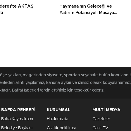
deres’te AKTAŞ
Haymana’nın Geleceği ve
ti
Yatırım Potansiyeli Masaya
Yatırıldı
köşe yazıları, magazinden siyasete, spordan seyahate bütün konuların 
rileden alıntı yapılamaz, kanuna aykırı ve izinsiz olarak kopyalanama
ktadır. BafraHaberleri tercih ettiğiniz için teşekkür ederiz.
BAFRA REHBERİ
KURUMSAL
MULTİ MEDYA
Bafra Kaymakamı
Hakkımızda
Gazeteler
Belediye Başkanı
Gizlilik politikası
Canlı TV