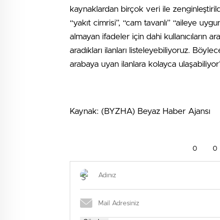
kaynaklardan birçok veri ile zenginleştirild
“yakıt cimrisi”, “cam tavanlı” “aileye uygu
almayan ifadeler için dahi kullanıcıların 
aradıkları ilanları listeleyebiliyoruz. Böyl
arabaya uyan ilanlara kolayca ulaşabiliyor’
Kaynak: (BYZHA) Beyaz Haber Ajansı
0
0