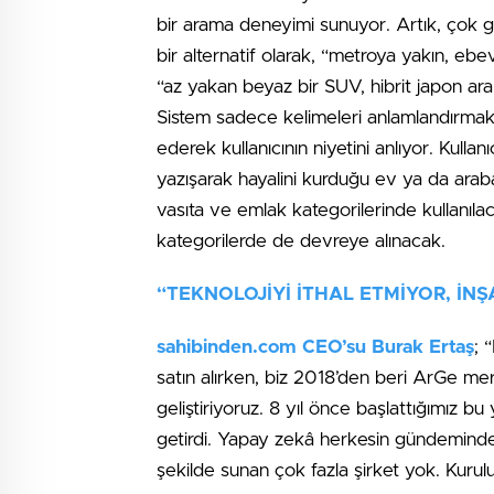
bir arama deneyimi sunuyor. Artık, çok g
bir alternatif olarak, “metroya yakın, e
“az yakan beyaz bir SUV, hibrit japon ar
Sistem sadece kelimeleri anlamlandırmakla 
ederek kullanıcının niyetini anlıyor. Kulla
yazışarak hayalini kurduğu ev ya da araba 
vasıta ve emlak kategorilerinde kullanıla
kategorilerde de devreye alınacak.
“TEKNOLOJİYİ İTHAL ETMİYOR, İN
sahibinden.com CEO’su Burak Ertaş
; 
satın alırken, biz 2018’den beri ArGe m
geliştiriyoruz. 8 yıl önce başlattığımız b
getirdi. Yapay zekâ herkesin gündeminde
şekilde sunan çok fazla şirket yok. Kuru