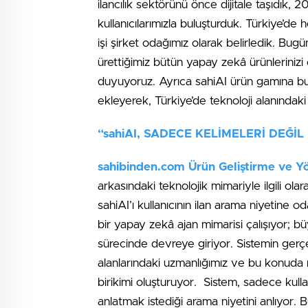
ilancılık sektörünü önce dijitale taşıdık,
kullanıcılarımızla buluşturduk. Türkiye’
işi şirket odağımız olarak belirledik. Bugü
ürettiğimiz bütün yapay zekâ ürünlerinizi
duyuyoruz. Ayrıca sahiAI ürün gamına bug
ekleyerek, Türkiye’de teknoloji alanındaki 
“sahiAI, SADECE KELİMELERİ DEĞİL
sahibinden.com Ürün Geliştirme ve Y
arkasındaki teknolojik mimariyle ilgili ol
sahiAI’ı kullanıcının ilan arama niyetine 
bir yapay zekâ ajan mimarisi çalışıyor; b
sürecinde devreye giriyor. Sistemin gerçek
alanlarındaki uzmanlığımız ve bu konuda mü
birikimi oluşturuyor. Sistem, sadece kulla
anlatmak istediği arama niyetini anlıyor. Bu