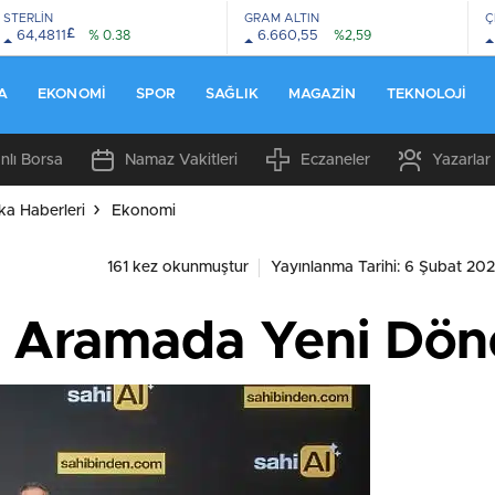
STERLİN
GRAM ALTIN
Ç
£
64,4811
% 0.38
6.660,55
%2,59
A
EKONOMI
SPOR
SAĞLIK
MAGAZIN
TEKNOLOJI
nlı Borsa
Namaz Vakitleri
Eczaneler
Yazarlar
ka Haberleri
Ekonomi
161 kez okunmuştur
Yayınlanma Tarihi: 6 Şubat 202
lan Aramada Yeni Dö