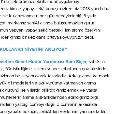
 2011’de sektörümüzdeki ilk mobil uygulamayı
de henüz kimse yapay zekâ konuşmazken biz 2018 yılında bu
n ise kullanıcılarımızın her gün deneyimlediği 8 yıldır
 çatı markamız sahiAI altında buluşturmaktan gurur
ün yepyeni yapay zekâ destekli ilan arama özelliğini
liderliğimizi bir kez daha ortaya koyuyoruz.’’ dedi.
 KULLANICI NİYETİNİ ANLIYOR”
önetimi Genel Müdür Yardımcısı Bora Biçer,
sahiAI’ın
arak; “Geliştirdiğimiz sistem sohbet robotunun çok ötesinde.
odaklanan bir altyapı olarak tasarladık. Arka planda katmanlı
üyük dil modelleri ve akıl yürütme katmanları arama
 gücünü ise yıllardır biriktirdiğimiz emlak ve vasıta
şterilerin arama alışkanlıklarından edindiğimiz bilgi
nıcıların yazdığı cümleyi değil, o cümlenin arkasında
nu yapabilmek için, sahiAI ilan verilerinin yanı sıra farklı