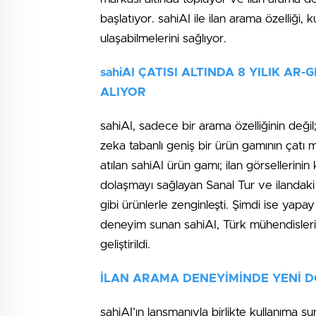
başlatıyor. sahiAI ile ilan arama özelliği, k
ulaşabilmelerini sağlıyor.
sahiAI ÇATISI ALTINDA 8 YILIK AR
ALIYOR
sahiAI, sadece bir arama özelliğinin değ
zeka tabanlı geniş bir ürün gamının çatı 
atılan sahiAI ürün gamı; ilan görsellerinin 
dolaşmayı sağlayan Sanal Tur ve ilandak
gibi ürünlerle zenginleşti. Şimdi ise yapay 
deneyim sunan sahiAI, Türk mühendisler
geliştirildi.
İLAN ARAMA DENEYİMİNDE YENİ 
sahiAI’ın lansmanıyla birlikte kullanıma s