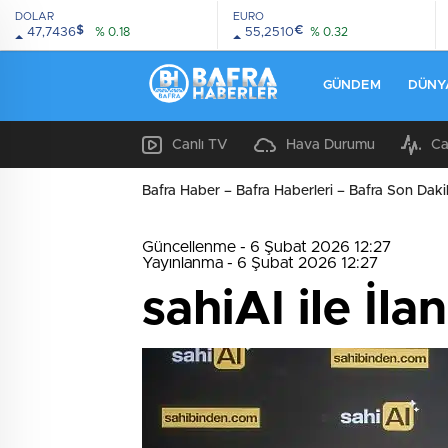
DOLAR
EURO
$
€
47,7436
% 0.18
55,2510
% 0.32
GÜNDEM
DÜNY
Canlı TV
Hava Durumu
Ca
Bafra Haber – Bafra Haberleri – Bafra Son Daki
Güncellenme - 6 Şubat 2026 12:27
Yayınlanma - 6 Şubat 2026 12:27
sahiAI ile İ