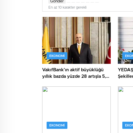
Gönder
En az 10 karakter gerekli
EKONOMI
EKO
VakıfBank’ın aktif büyüklüğü
YEDAŞ,
yıllık bazda yüzde 28 artışla 5,8
Şekill
trilyon TL’yi aştı
Yetene
EKONOMI
EKO