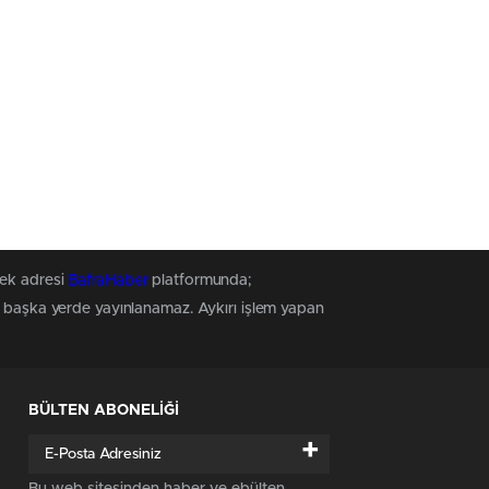
tek adresi
BafraHaber
platformunda;
z, başka yerde yayınlanamaz. Aykırı işlem yapan
BÜLTEN ABONELİĞİ
+