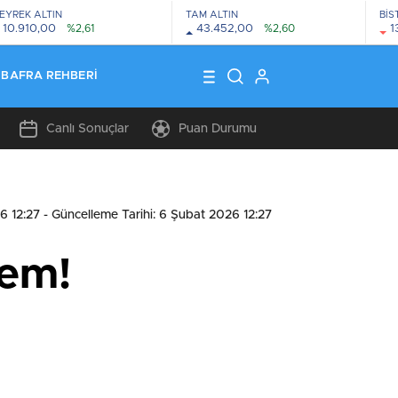
EYREK ALTIN
TAM ALTIN
BİS
10.910,00
%2,61
43.452,00
%2,60
1
BAFRA REHBERI
Canlı Sonuçlar
Puan Durumu
6 12:27
- Güncelleme Tarihi: 6 Şubat 2026 12:27
nem!