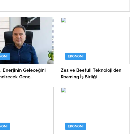
NOMI
EKONOMI
 Enerjinin Geleceğini
Zes ve Beefull Teknoloji’den
endirecek Genç
Roaming İş Birliği
kleri Arıyor
NOMI
EKONOMI