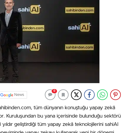
0
News
en sahibinden.com, tüm dünyanın konuştuğu yapay zekâ
iyor. Kuruluşundan bu yana içerisinde bulunduğu sektörü
yıldır geliştirdiği tüm yapay zekâ teknolojilerini sahiAI
deneyiminde yapay zekayı kullanarak yeni bir dönemi