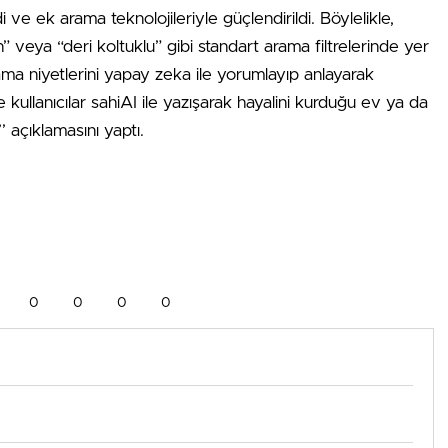
i ve ek arama teknolojileriyle güçlendirildi. Böylelikle,
n” veya “deri koltuklu” gibi standart arama filtrelerinde yer
arama niyetlerini yapay zeka ile yorumlayıp anlayarak
ece kullanıcılar sahiAI ile yazışarak hayalini kurduğu ev ya da
’ açıklamasını yaptı.
0
0
0
0