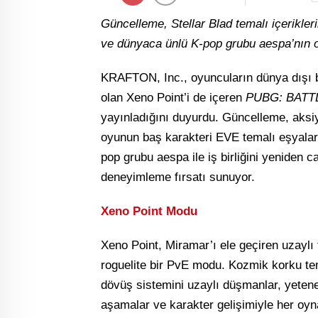
Güncelleme, Stellar Blad temalı içerikler
ve dünyaca ünlü K-pop grubu aespa’nın 
KRAFTON, Inc., oyuncuların dünya dışı bir
olan Xeno Point’i de içeren
PUBG: BAT
yayınladığını duyurdu. Güncelleme, aks
oyunun baş karakteri EVE temalı eşyaların
pop grubu aespa ile iş birliğini yeniden c
deneyimleme fırsatı sunuyor.
Xeno Point Modu
Xeno Point, Miramar’ı ele geçiren uzaylı t
roguelite bir PvE modu. Kozmik korku te
dövüş sistemini uzaylı düşmanlar, yetene
aşamalar ve karakter gelişimiyle her oyna