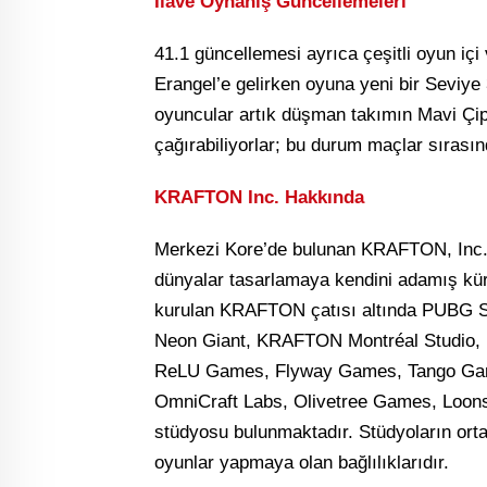
İlave Oynanış Güncellemeleri
41.1 güncellemesi ayrıca çeşitli oyun içi 
Erangel’e gelirken oyuna yeni bir Seviy
oyuncular artık düşman takımın Mavi Çipl
çağırabiliyorlar; bu durum maçlar sırasında
KRAFTON Inc. Hakkında
Merkezi Kore’de bulunan KRAFTON, Inc., 
dünyalar tasarlamaya kendini adamış küres
kurulan KRAFTON çatısı altında PUBG S
Neon Giant, KRAFTON Montréal Studio, B
ReLU Games, Flyway Games, Tango Gam
OmniCraft Labs, Olivetree Games, Loon
stüdyosu bulunmaktadır. Stüdyoların orta
oyunlar yapmaya olan bağlılıklarıdır.