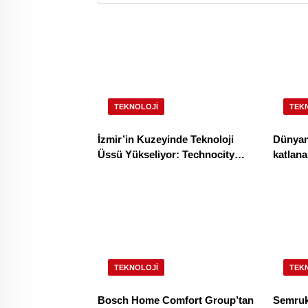
TEKNOLOJI
TEK
İzmir’in Kuzeyinde Teknoloji
Dünyanı
Üssü Yükseliyor: Technocity
katlanabilir ami
İzmir’de İnşaat Süreci Başladı
HONOR 
TEKNOLOJI
TEK
Bosch Home Comfort Group’tan
Semruk