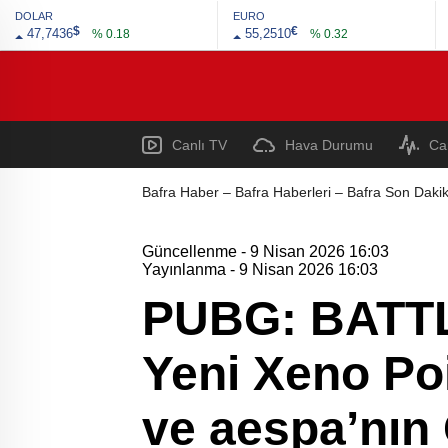
DOLAR
EURO
$
€
47,7436
55,2510
% 0.18
% 0.32
Canlı TV
Hava Durumu
Ca
Bafra Haber – Bafra Haberleri – Bafra Son Dakik
Güncellenme - 9 Nisan 2026 16:03
Yayınlanma - 9 Nisan 2026 16:03
PUBG: BATTL
Yeni Xeno Poi
ve aespa’nın