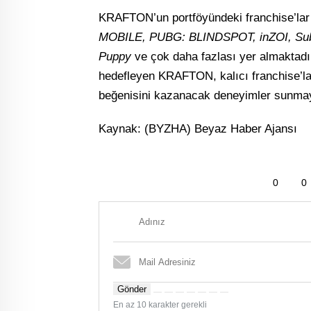
KRAFTON’un portföyündeki franchise’lar
MOBILE, PUBG: BLINDSPOT, inZOI, Subn
Puppy
ve çok daha fazlası yer almaktadı
hedefleyen KRAFTON, kalıcı franchise’lar
beğenisini kazanacak deneyimler sunmaya 
Kaynak: (BYZHA) Beyaz Haber Ajansı
0
0
Gönder
En az 10 karakter gerekli