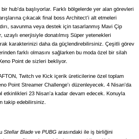
ir hub’da başlıyorlar. Farklı bölgelerde yer alan görevleri
ışlarına çıkacak final boss Architect’i alt etmeleri
dırı, savunma veya destek için tasarlanmış Mavi Çip
ir, uzaylı enerjisiyle donatılmış Süper yetenekleri
ak karakterinizi daha da güçlendirebilirsiniz. Çeşitli görev
ğerinden farklı olmasını sağlarken bu moda özel bir silah
no Point de sizleri bekliyor.
ON, Twitch ve Kick içerik üreticilerine özel toplam
eno Point Streamer Challenge’ı düzenleyecek. 4 Nisan’da
l etkinlikleri 23 Nisan’a kadar devam edecek. Konuyla
 takip edebilirsiniz.
nu
Stellar Blade
ve
PUBG
arasındaki ile iş birliğini