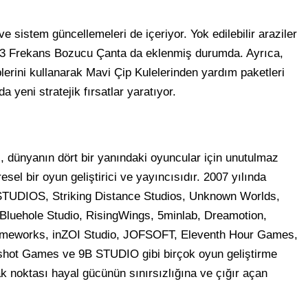
ve sistem güncellemeleri de içeriyor. Yok edilebilir araziler
e 3 Frekans Bozucu Çanta da eklenmiş durumda. Ayrıca,
erini kullanarak Mavi Çip Kulelerinden yardım paketleri
 yeni stratejik fırsatlar yaratıyor.
dünyanın dört bir yanındaki oyuncular için unutulmaz
el bir oyun geliştirici ve yayıncısıdır. 2007 yılında
TUDIOS, Striking Distance Studios, Unknown Worlds,
luehole Studio, RisingWings, 5minlab, Dreamotion,
eworks, inZOI Studio, JOFSOFT, Eleventh Hour Games,
shot Games ve 9B STUDIO gibi birçok oyun geliştirme
k noktası hayal gücünün sınırsızlığına ve çığır açan