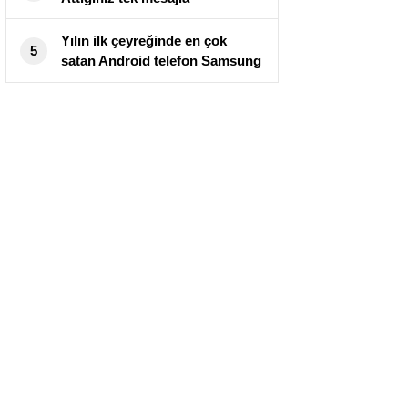
mahkemelik olabilirsiniz
Yılın ilk çeyreğinde en çok
5
satan Android telefon Samsung
Galaxy A51 oldu