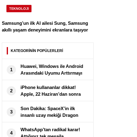
TEKNOLOJI
Samsung’un ilk AI ailesi Sung, Samsung
akıllı yaşam deneyimini ekranlara taşıyor
KATEGORİNİN POPÜLERLERİ
Huawei, Windows ile Android
1
Arasındaki Uyumu Arttırmayı
Hedefliyor
iPhone kullananlar dikkat!
2
Apple, 22 Haziran’dan sonra
6S’ten düşük modellerin fişini
çekiyor
Son Dakika: SpaceX’in ilk
3
insanlı uzay mekiği Dragon
fırlatıldı
WhatsApp’tan radikal karar!
4
Attığınız tek mesajla