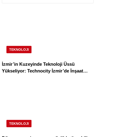
TEKNOLOJI
İzmir’in Kuzeyinde Teknoloji Üssü
Yükseliyor: Technocity İzmir’de İnşaat
Süreci Başladı
TEKNOLOJI