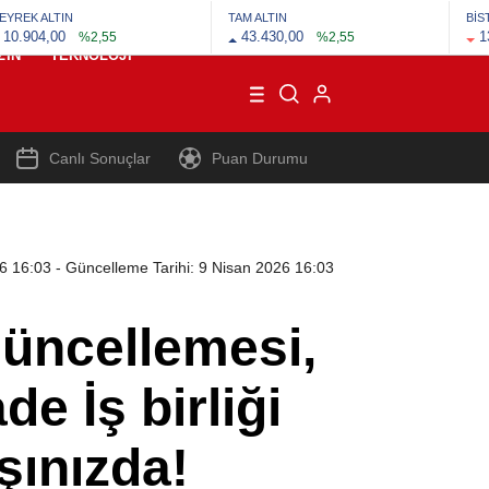
EYREK ALTIN
TAM ALTIN
BİS
10.904,00
43.430,00
1
%2,55
%2,55
ZIN
TEKNOLOJI
Canlı Sonuçlar
Puan Durumu
26 16:03
- Güncelleme Tarihi: 9 Nisan 2026 16:03
ncellemesi,
e İş birliği
şınızda!