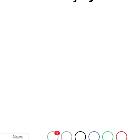
0
News