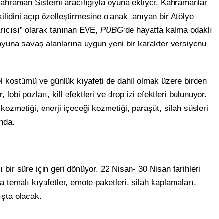
Kahraman Sistemi aracılığıyla oyuna ekliyor. Kahramanlar
ilidini açıp özelleştirmesine olanak tanıyan bir Atölye
arıcısı” olarak tanınan EVE,
PUBG
‘de hayatta kalma odaklı
 oyuna savaş alanlarına uygun yeni bir karakter versiyonu
el kostümü ve günlük kıyafeti de dahil olmak üzere birden
lobi pozları, kill efektleri ve drop izi efektleri bulunuyor.
 kozmetiği, enerji içeceği kozmetiği, paraşüt, silah süsleri
ında.
lı bir süre için geri dönüyor. 22 Nisan- 30 Nisan tarihleri
temalı kıyafetler, emote paketleri, silah kaplamaları,
ışta olacak.