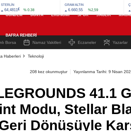
Karşınızda!
STERLİN
GRAM ALTIN
Ç
£
64,4811
6.660,55
% 0.38
%2,59
GÜNDEM
DÜNYA
EKONOMI
SPOR
SAĞLIK
MAGA
BAFRA REHBERI
nlı Borsa
Namaz Vakitleri
Eczaneler
Yazarlar
a Haberleri
Teknoloji
208 kez okunmuştur
Yayınlanma Tarihi: 9 Nisan 20
EGROUNDS 41.1 Gü
nt Modu, Stellar Blad
 Geri Dönüşüyle Kar