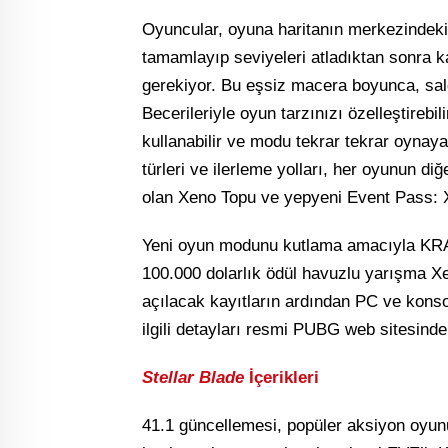
Oyuncular, oyuna haritanın merkezindeki b
tamamlayıp seviyeleri atladıktan sonra kar
gerekiyor. Bu eşsiz macera boyunca, sal
Becerileriyle oyun tarzınızı özelleştirebil
kullanabilir ve modu tekrar tekrar oynayar
türleri ve ilerleme yolları, her oyunun di
olan Xeno Topu ve yepyeni Event Pass: Xe
Yeni oyun modunu kutlama amacıyla KRAFT
100.000 dolarlık ödül havuzlu yarışma X
açılacak kayıtların ardından PC ve konso
ilgili detayları resmi PUBG web sitesinden
Stellar Blade
İçerikleri
41.1 güncellemesi, popüler aksiyon oyu