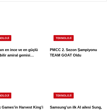
NOLOJI
TEKNOLOJI
n en ince ve en güçlü
PMCC 2. Sezon Şampiyonu
ral gemisi
TEAM GOAT Oldu
Magic V6 Türkiye’de
NOLOJI
TEKNOLOJI
 Games’in Harvest King’i
Samsung’un ilk AI ailesi Sung,