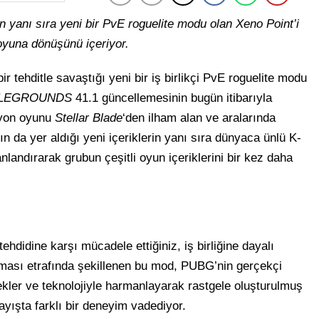
in yanı sıra yeni bir PvE roguelite modu olan Xeno Point’i
oyuna dönüşünü içeriyor.
 tehditle savaştığı yeni bir iş birlikçi PvE roguelite modu
TLEGROUNDS
41.1 güncellemesinin bugün itibarıyla
iyon oyunu
Stellar Blade
‘den ilham alan ve aralarında
 da yer aldığı yeni içeriklerin yanı sıra dünyaca ünlü K-
anlandırarak grubun çeşitli oyun içeriklerini bir kez daha
ehdidine karşı mücadele ettiğiniz, iş birliğine dayalı
ması etrafında şekillenen bu mod, PUBG’nin gerçekçi
kler ve teknolojiyle harmanlayarak rastgele oluşturulmuş
yışta farklı bir deneyim vadediyor.