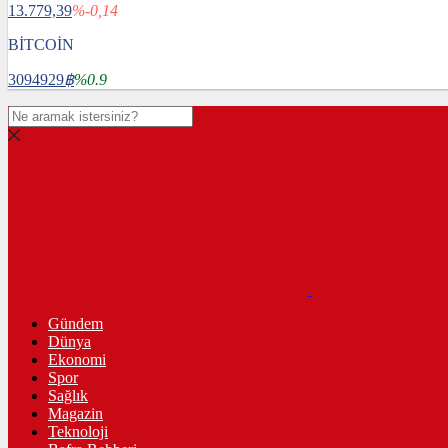
13.779,39
%-0,14
BİTCOİN
3094929
฿
%0.9
Gündem
Dünya
Ekonomi
Spor
Sağlık
Magazin
Teknoloji