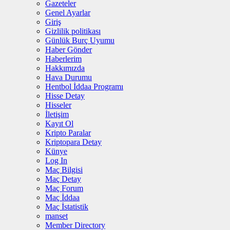
Gazeteler
Genel Ayarlar
Giriş
Gizlilik politikası
Günlük Burç Uyumu
Haber Gönder
Haberlerim
Hakkımızda
Hava Durumu
Hentbol İddaa Programı
Hisse Detay
Hisseler
İletişim
Kayıt Ol
Kripto Paralar
Kriptopara Detay
Künye
Log In
Maç Bilgisi
Maç Detay
Maç Forum
Maç İddaa
Maç İstatistik
manset
Member Directory