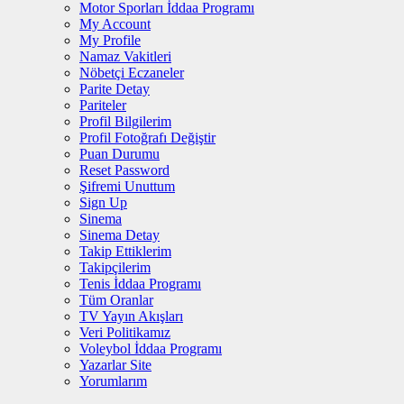
Motor Sporları İddaa Programı
My Account
My Profile
Namaz Vakitleri
Nöbetçi Eczaneler
Parite Detay
Pariteler
Profil Bilgilerim
Profil Fotoğrafı Değiştir
Puan Durumu
Reset Password
Şifremi Unuttum
Sign Up
Sinema
Sinema Detay
Takip Ettiklerim
Takipçilerim
Tenis İddaa Programı
Tüm Oranlar
TV Yayın Akışları
Veri Politikamız
Voleybol İddaa Programı
Yazarlar Site
Yorumlarım