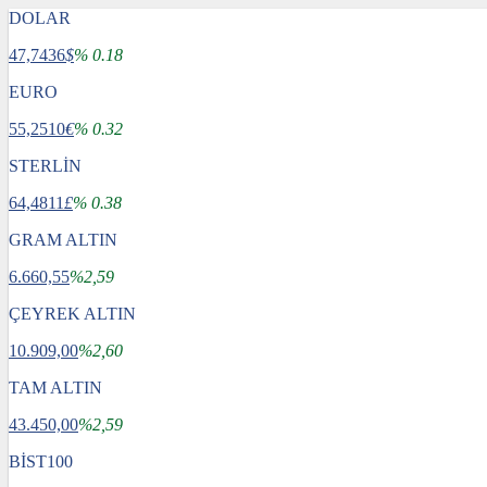
DOLAR
47,7436
$
% 0.18
EURO
55,2510
€
% 0.32
STERLİN
64,4811
£
% 0.38
GRAM ALTIN
6.660,55
%2,59
ÇEYREK ALTIN
10.909,00
%2,60
TAM ALTIN
43.450,00
%2,59
BİST100