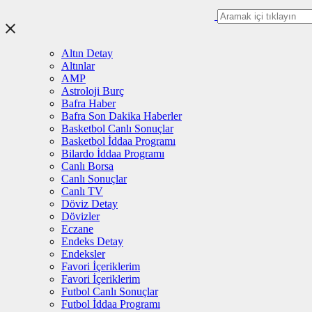
Altın Detay
Altınlar
AMP
Astroloji Burç
Bafra Haber
Bafra Son Dakika Haberler
Basketbol Canlı Sonuçlar
Basketbol İddaa Programı
Bilardo İddaa Programı
Canlı Borsa
Canlı Sonuçlar
Canlı TV
Döviz Detay
Dövizler
Eczane
Endeks Detay
Endeksler
Favori İçeriklerim
Favori İçeriklerim
Futbol Canlı Sonuçlar
Futbol İddaa Programı