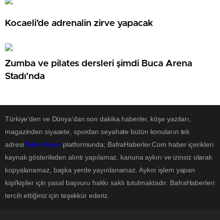
Kocaeli’de adrenalin zirve yapacak
Zumba ve pilates dersleri şimdi Buca Arena
Stadı’nda
Türkiye'den ve Dünya’dan son dakika haberler, köşe yazıları,
magazinden siyasete, spordan seyahate bütün konuların tek
adresi
BafraHaber
platformunda; BafraHaberler.Com haber içerikleri
kaynak gösterileden alıntı yapılamaz, kanuna aykırı ve izinsiz olarak
kopyalanamaz, başka yerde yayınlanamaz. Aykırı işlem yapan
kişi/kişiler için yasal başvuru hakkı saklı tutulmaktadır. BafraHaberleri
tercih ettiğiniz için teşekkür ederiz.