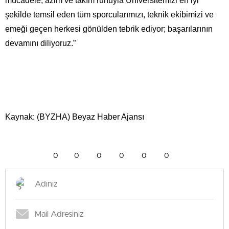
mücadele, azim ve takım ruhuyla Üniversitemizi en iyi
şekilde temsil eden tüm sporcularımızı, teknik ekibimizi ve
emeği geçen herkesi gönülden tebrik ediyor; başarılarının
devamını diliyoruz.”
Kaynak: (BYZHA) Beyaz Haber Ajansı
0
0
0
0
0
0