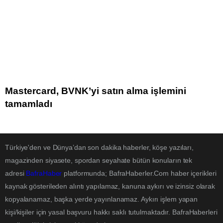
Mastercard, BVNK’yi satın alma işlemini
tamamladı
Türkiye'den ve Dünya’dan son dakika haberler, köşe yazıları,
magazinden siyasete, spordan seyahate bütün konuların tek
adresi
BafraHaber
platformunda; BafraHaberler.Com haber içerikleri
kaynak gösterileden alıntı yapılamaz, kanuna aykırı ve izinsiz olarak
kopyalanamaz, başka yerde yayınlanamaz. Aykırı işlem yapan
kişi/kişiler için yasal başvuru hakkı saklı tutulmaktadır. BafraHaberleri