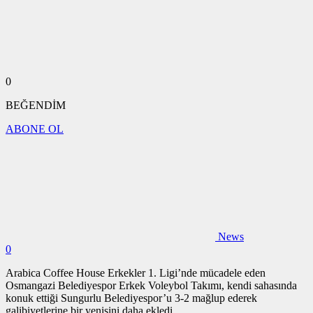
0
BEĞENDİM
ABONE OL
News
0
Arabica Coffee House Erkekler 1. Ligi’nde mücadele eden
Osmangazi Belediyespor Erkek Voleybol Takımı, kendi sahasında
konuk ettiği Sungurlu Belediyespor’u 3-2 mağlup ederek
galibiyetlerine bir yenisini daha ekledi.