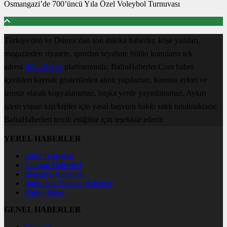
Osmangazi’de 700’üncü Yıla Özel Voleybol Turnuvası
Türkiye'den ve Dünya’dan son dakika haberler, köşe yazıları,
magazinden siyasete, spordan seyahate bütün konuların tek
adresi
BafraHaber
platformunda; BafraHaberler.Com haber
içerikleri kaynak gösterileden alıntı yapılamaz, kanuna aykırı ve
izinsiz olarak kopyalanamaz, başka yerde yayınlanamaz. Aykırı
işlem yapan kişi/kişiler için yasal başvuru hakkı saklı tutulmaktadır.
BafraHaberleri tercih ettiğiniz için teşekkür ederiz.
YEREL HABERLER
Bafra Haberleri
Samsun Haberleri
Belediye Haberleri
Bafra Son Dakika Haberler
Bafra Haber
GENEL HABERLER
Gündem