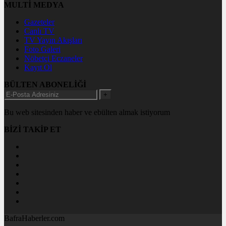
MULTİ MEDYA
Gazeteler
Canlı TV
TV Yayın Akışları
Foto Galeri
Nöbetçi Eczaneler
Kayıt Ol
BÜLTEN ABONELİĞİ
+
Bu web sitesinden haber ve ebülten almak istiyorum
BİZİ TAKİP ET
BafraHaberler.com