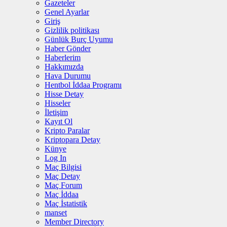
Gazeteler
Genel Ayarlar
Giriş
Gizlilik politikası
Günlük Burç Uyumu
Haber Gönder
Haberlerim
Hakkımızda
Hava Durumu
Hentbol İddaa Programı
Hisse Detay
Hisseler
İletişim
Kayıt Ol
Kripto Paralar
Kriptopara Detay
Künye
Log In
Maç Bilgisi
Maç Detay
Maç Forum
Maç İddaa
Maç İstatistik
manset
Member Directory