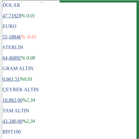
DOLAR
47,7192
$
% 0.01
EURO
55,1884
€
% -0.01
STERLİN
64,4689
£
% 0.08
GRAM ALTIN
6.661,51
%0,01
ÇEYREK ALTIN
10.882,00
%2,34
TAM ALTIN
Gündem
43.340,00
Dünya
%2,34
Ekonomi
BİST100
Spor
Sağlık