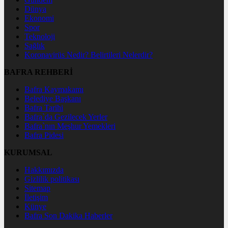
Dünya
Ekonomi
Spor
Teknoloji
Sağlık
Koronavirüs Nedir? Belirtileri Nelerdir?
BAFRA REHBERİ
Bafra Kaymakamı
Belediye Başkanı
Bafra Tarihi
Bafra`da Gezilecek Yerler
Bafra`nın Meşhur Yemekleri
Bafra Pidesi
KURUMSAL
Hakkımızda
Gizlilik politikası
Sitemap
İletişim
Künye
Bafra Son Dakika Haberler