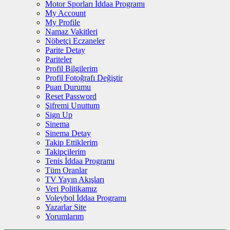
Motor Sporları İddaa Programı
My Account
My Profile
Namaz Vakitleri
Nöbetçi Eczaneler
Parite Detay
Pariteler
Profil Bilgilerim
Profil Fotoğrafı Değiştir
Puan Durumu
Reset Password
Şifremi Unuttum
Sign Up
Sinema
Sinema Detay
Takip Ettiklerim
Takipçilerim
Tenis İddaa Programı
Tüm Oranlar
TV Yayın Akışları
Veri Politikamız
Voleybol İddaa Programı
Yazarlar Site
Yorumlarım