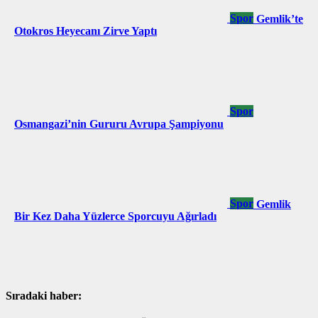
Spor
Gemlik’te
Otokros Heyecanı Zirve Yaptı
Spor
Osmangazi’nin Gururu Avrupa Şampiyonu
Spor
Gemlik
Bir Kez Daha Yüzlerce Sporcuyu Ağırladı
Sıradaki haber: