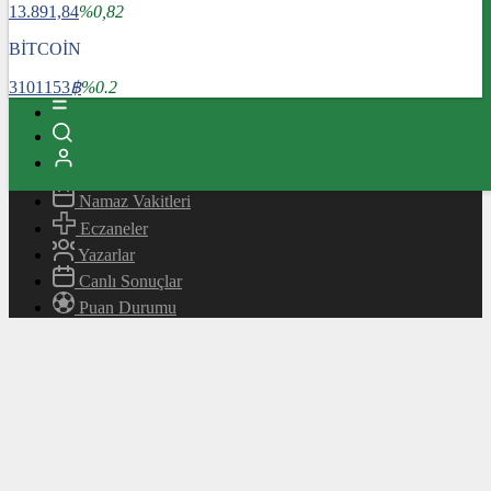
13.891,84
%0,82
Magazin
Teknoloji
BİTCOİN
Bafra Rehberi
3101153
฿
%0.2
Canlı TV
Hava Durumu
Canlı Borsa
Namaz Vakitleri
Eczaneler
Yazarlar
Canlı Sonuçlar
Puan Durumu