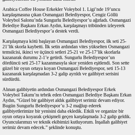
Arabica Coffee House Erkekler Voleybol 1. Ligi’nde 19’uncu
karşılaşmasına çıkan Osmangazi Belediyespor, Cengiz Göllü
Voleybol Salonu’nda Sungurlu Belediyespor’u ağırladı. Osmangazi
Belediye Başkanı Erkan Aydın, karşılaşmayı tribünden izleyerek
Osmangazi Belediyespor’a destek verdi.
Karşılaşmaya kötü başlayan Osmangazi Belediyespor, ilk seti 25-
21’lik skorla kaybetti. İlk setin ardından vites yükselten Osmangazi
temsilcisi, ikinci ve üçüncü setleri 25-21 ve 25-17’lik skorlarla
kazanarak durumu 2-1’e getirdi. Sungurlu Belediyespor’un
dördüncü seti 25-17 kazanmasıyla skor yeniden eşitlendi. Son sette
güzel bir oyun ortaya koyan Osmangazi Belediyespor, seti 15-13
kazanarak karşılaşmadan 3-2 galip ayrıldı ve galibiyet serisini
sürdürdü.
Alınan galibiyetin ardından Osmangazi Belediyespor Erkek
Voleybol Takımı’nı tebrik eden Osmangazi Belediye Başkanı Erkan
Aydın, “Güzel bir galibiyet aldık galibiyet serimiz devam ediyor.
Bugün Sungurlu Belediyespor’u 3-2 mağlup ederek
galibiyetlerimize bir yenisini daha ekledik. Etkili ve organize bir
oyun ortaya koyarak çekişmeli geçen karşılaşmada 3-2 galip geldik.
Oyuncularımızı ve teknik ekibimizi kutluyorum. İnşallah galibiyet
serimiz devam edecek.” şeklinde konuştu.