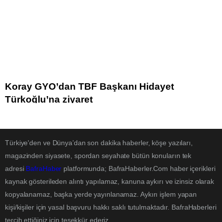
Koray GYO’dan TBF Başkanı Hidayet
Türkoğlu’na ziyaret
Türkiye'den ve Dünya’dan son dakika haberler, köşe yazıları,
magazinden siyasete, spordan seyahate bütün konuların tek
adresi
BafraHaber
platformunda; BafraHaberler.Com haber içerikleri
kaynak gösterileden alıntı yapılamaz, kanuna aykırı ve izinsiz olarak
kopyalanamaz, başka yerde yayınlanamaz. Aykırı işlem yapan
kişi/kişiler için yasal başvuru hakkı saklı tutulmaktadır. BafraHaberleri
tercih ettiğiniz için teşekkür ederiz.