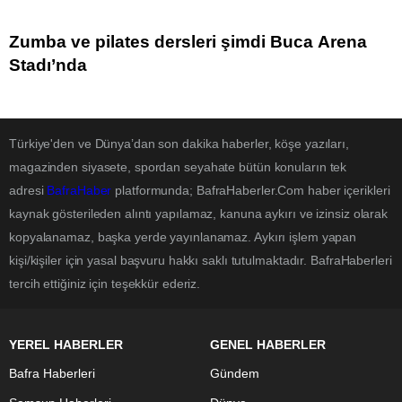
Zumba ve pilates dersleri şimdi Buca Arena
Stadı’nda
Türkiye'den ve Dünya’dan son dakika haberler, köşe yazıları,
magazinden siyasete, spordan seyahate bütün konuların tek
adresi
BafraHaber
platformunda; BafraHaberler.Com haber içerikleri
kaynak gösterileden alıntı yapılamaz, kanuna aykırı ve izinsiz olarak
kopyalanamaz, başka yerde yayınlanamaz. Aykırı işlem yapan
kişi/kişiler için yasal başvuru hakkı saklı tutulmaktadır. BafraHaberleri
tercih ettiğiniz için teşekkür ederiz.
YEREL HABERLER
GENEL HABERLER
Bafra Haberleri
Gündem