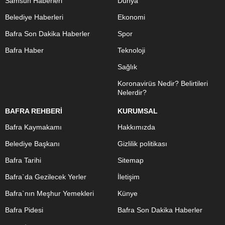
Samsun Haberleri
Dünya
Belediye Haberleri
Ekonomi
Bafra Son Dakika Haberler
Spor
Bafra Haber
Teknoloji
Sağlık
Koronavirüs Nedir? Belirtileri
Nelerdir?
BAFRA REHBERİ
KURUMSAL
Bafra Kaymakamı
Hakkımızda
Belediye Başkanı
Gizlilik politikası
Bafra Tarihi
Sitemap
Bafra`da Gezilecek Yerler
İletişim
Bafra`nın Meşhur Yemekleri
Künye
Bafra Pidesi
Bafra Son Dakika Haberler