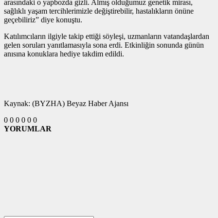
arasındaki o yapbozda gizli. Almış olduğumuz genetik mirası,
sağlıklı yaşam tercihlerimizle değiştirebilir, hastalıkların önüne
geçebiliriz” diye konuştu.
Katılımcıların ilgiyle takip ettiği söyleşi, uzmanların vatandaşlardan
gelen soruları yanıtlamasıyla sona erdi. Etkinliğin sonunda günün
anısına konuklara hediye takdim edildi.
Kaynak: (BYZHA) Beyaz Haber Ajansı
0
0
0
0
0
0
YORUMLAR