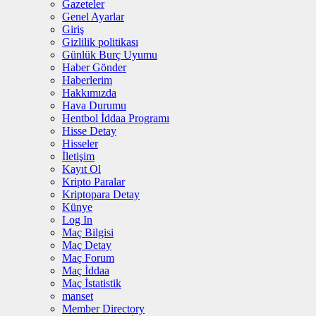
Gazeteler
Genel Ayarlar
Giriş
Gizlilik politikası
Günlük Burç Uyumu
Haber Gönder
Haberlerim
Hakkımızda
Hava Durumu
Hentbol İddaa Programı
Hisse Detay
Hisseler
İletişim
Kayıt Ol
Kripto Paralar
Kriptopara Detay
Künye
Log In
Maç Bilgisi
Maç Detay
Maç Forum
Maç İddaa
Maç İstatistik
manset
Member Directory