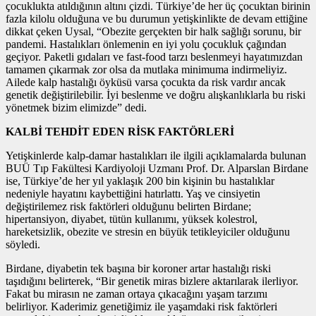
çocuklukta atıldığının altını çizdi. Türkiye’de her üç çocuktan birinin
fazla kilolu olduğuna ve bu durumun yetişkinlikte de devam ettiğine
dikkat çeken Uysal, “Obezite gerçekten bir halk sağlığı sorunu, bir
pandemi. Hastalıkları önlemenin en iyi yolu çocukluk çağından
geçiyor. Paketli gıdaları ve fast-food tarzı beslenmeyi hayatımızdan
tamamen çıkarmak zor olsa da mutlaka minimuma indirmeliyiz.
Ailede kalp hastalığı öyküsü varsa çocukta da risk vardır ancak
genetik değiştirilebilir. İyi beslenme ve doğru alışkanlıklarla bu riski
yönetmek bizim elimizde” dedi.
KALBİ TEHDİT EDEN RİSK FAKTÖRLERİ
Yetişkinlerde kalp-damar hastalıkları ile ilgili açıklamalarda bulunan
BUÜ Tıp Fakültesi Kardiyoloji Uzmanı Prof. Dr. Alparslan Birdane
ise, Türkiye’de her yıl yaklaşık 200 bin kişinin bu hastalıklar
nedeniyle hayatını kaybettiğini hatırlattı. Yaş ve cinsiyetin
değiştirilemez risk faktörleri olduğunu belirten Birdane;
hipertansiyon, diyabet, tütün kullanımı, yüksek kolestrol,
hareketsizlik, obezite ve stresin en büyük tetikleyiciler olduğunu
söyledi.
Birdane, diyabetin tek başına bir koroner artar hastalığı riski
taşıdığını belirterek, “Bir genetik miras bizlere aktarılarak ilerliyor.
Fakat bu mirasın ne zaman ortaya çıkacağını yaşam tarzımı
belirliyor. Kaderimiz genetiğimiz ile yaşamdaki risk faktörleri