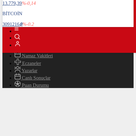
13.779,39
%-0,14
Magazin
Teknoloji
BİTCOİN
Bafra Rehberi
3091216
฿
%-0.2
Canlı TV
Hava Durumu
Canlı Borsa
Namaz Vakitleri
Eczaneler
Yazarlar
Canlı Sonuçlar
Puan Durumu