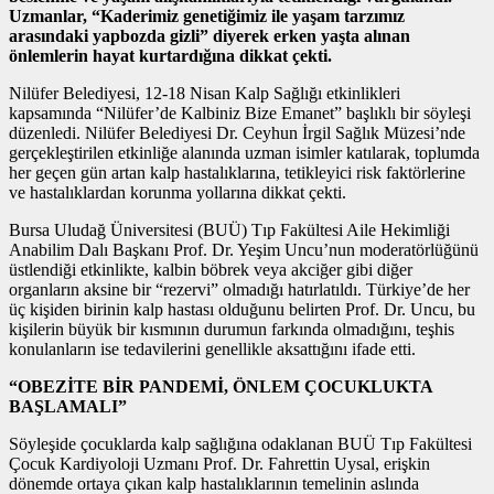
Uzmanlar, “Kaderimiz genetiğimiz ile yaşam tarzımız
arasındaki yapbozda gizli” diyerek erken yaşta alınan
önlemlerin hayat kurtardığına dikkat çekti.
Nilüfer Belediyesi, 12-18 Nisan Kalp Sağlığı etkinlikleri
kapsamında “Nilüfer’de Kalbiniz Bize Emanet” başlıklı bir söyleşi
düzenledi. Nilüfer Belediyesi Dr. Ceyhun İrgil Sağlık Müzesi’nde
gerçekleştirilen etkinliğe alanında uzman isimler katılarak, toplumda
her geçen gün artan kalp hastalıklarına, tetikleyici risk faktörlerine
ve hastalıklardan korunma yollarına dikkat çekti.
Bursa Uludağ Üniversitesi (BUÜ) Tıp Fakültesi Aile Hekimliği
Anabilim Dalı Başkanı Prof. Dr. Yeşim Uncu’nun moderatörlüğünü
üstlendiği etkinlikte, kalbin böbrek veya akciğer gibi diğer
organların aksine bir “rezervi” olmadığı hatırlatıldı. Türkiye’de her
üç kişiden birinin kalp hastası olduğunu belirten Prof. Dr. Uncu, bu
kişilerin büyük bir kısmının durumun farkında olmadığını, teşhis
konulanların ise tedavilerini genellikle aksattığını ifade etti.
“OBEZİTE BİR PANDEMİ, ÖNLEM ÇOCUKLUKTA
BAŞLAMALI”
Söyleşide çocuklarda kalp sağlığına odaklanan BUÜ Tıp Fakültesi
Çocuk Kardiyoloji Uzmanı Prof. Dr. Fahrettin Uysal, erişkin
dönemde ortaya çıkan kalp hastalıklarının temelinin aslında