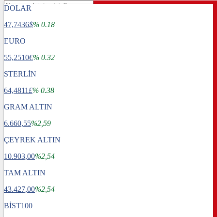
DOLAR
47,7436
$
% 0.18
EURO
55,2510
€
% 0.32
STERLİN
64,4811
£
% 0.38
GRAM ALTIN
6.660,55
%2,59
ÇEYREK ALTIN
10.903,00
%2,54
TAM ALTIN
Gündem
43.427,00
Dünya
%2,54
Ekonomi
BİST100
Spor
Sağlık