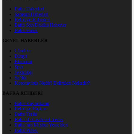
Bafra Haberleri
Samsun Haberleri
Belediye Haberleri
Bafra Son Dakika Haberler
Bafra Haber
GENEL HABERLER
Gündem
Dünya
Ekonomi
Spor
Teknoloji
Sağlık
Koronavirüs Nedir? Belirtileri Nelerdir?
BAFRA REHBERİ
Bafra Kaymakamı
Belediye Başkanı
Bafra Tarihi
Bafra`da Gezilecek Yerler
Bafra`nın Meşhur Yemekleri
Bafra Pidesi