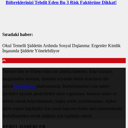
Böbreklerinizi Tehdit Eden Bu 3 Risk Faktörüne Dikkat!
Sıradaki haber:
Okul Temelli Şiddetin Ardında Sosyal Dışlanma: Ergenler Kimlik
İnşasında Şiddete Yönelebiliyor
Türkiye'den ve Dünya’dan son dakika haberler, köşe yazıları,
magazinden siyasete, spordan seyahate bütün konuların tek
adresi
BafraHaber
platformunda; BafraHaberler.Com haber
içerikleri kaynak gösterileden alıntı yapılamaz, kanuna aykırı ve
izinsiz olarak kopyalanamaz, başka yerde yayınlanamaz. Aykırı
işlem yapan kişi/kişiler için yasal başvuru hakkı saklı tutulmaktadır.
BafraHaberleri tercih ettiğiniz için teşekkür ederiz.
YEREL HABERLER