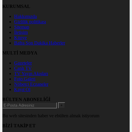
KURUMSAL
Hakkımızda
Gizlilik politikası
Sitemap
İletişim
Künye
Bafra Son Dakika Haberler
MULTİ MEDYA
Gazeteler
Canlı TV
TV Yayın Akışları
Foto Galeri
Nöbetçi Eczaneler
Kayıt Ol
BÜLTEN ABONELİĞİ
+
Bu web sitesinden haber ve ebülten almak istiyorum
BİZİ TAKİP ET