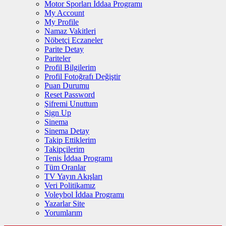
Motor Sporları İddaa Programı
My Account
My Profile
Namaz Vakitleri
Nöbetçi Eczaneler
Parite Detay
Pariteler
Profil Bilgilerim
Profil Fotoğrafı Değiştir
Puan Durumu
Reset Password
Şifremi Unuttum
Sign Up
Sinema
Sinema Detay
Takip Ettiklerim
Takipçilerim
Tenis İddaa Programı
Tüm Oranlar
TV Yayın Akışları
Veri Politikamız
Voleybol İddaa Programı
Yazarlar Site
Yorumlarım