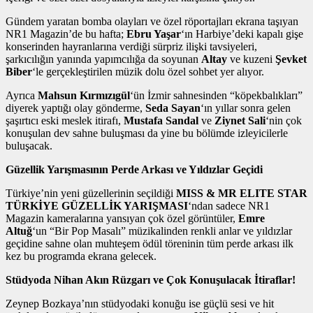
Gündem yaratan bomba olayları ve özel röportajları ekrana taşıyan
NR1 Magazin’de bu hafta;
Ebru Yaşar
‘ın Harbiye’deki kapalı gişe
konserinden hayranlarına verdiği sürpriz ilişki tavsiyeleri,
şarkıcılığın yanında yapımcılığa da soyunan
Altay
ve kuzeni
Şevket
Biber
‘le gerçekleştirilen müzik dolu özel sohbet yer alıyor.
Ayrıca
Mahsun Kırmızıgül
‘ün İzmir sahnesinden “köpekbalıkları”
diyerek yaptığı olay gönderme,
Seda Sayan
‘ın yıllar sonra gelen
şaşırtıcı eski meslek itirafı,
Mustafa Sandal
ve
Ziynet Sali
‘nin çok
konuşulan dev sahne buluşması da yine bu bölümde izleyicilerle
buluşacak.
Güzellik Yarışmasının Perde Arkası ve Yıldızlar Geçidi
Türkiye’nin yeni güzellerinin seçildiği
MISS & MR ELITE STAR
TÜRKİYE GÜZELLİK YARIŞMASI
‘ndan sadece NR1
Magazin kameralarına yansıyan çok özel görüntüler,
Emre
Altuğ
‘un “Bir Pop Masalı” müzikalinden renkli anlar ve yıldızlar
geçidine sahne olan muhteşem ödül töreninin tüm perde arkası ilk
kez bu programda ekrana gelecek.
Stüdyoda Nihan Akın Rüzgarı ve Çok Konuşulacak İtiraflar!
Zeynep Bozkaya’nın stüdyodaki konuğu ise güçlü sesi ve hit