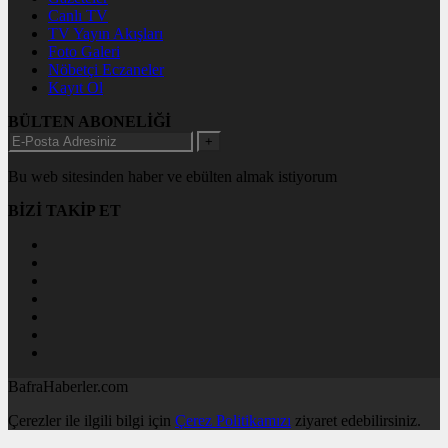
Canlı TV
TV Yayın Akışları
Foto Galeri
Nöbetçi Eczaneler
Kayıt Ol
BÜLTEN ABONELİĞİ
+
Bu web sitesinden haber ve ebülten almak istiyorum
BİZİ TAKİP ET
BafraHaberler.com
Çerezler ile ilgili bilgi için
Çerez Politikamızı
ziyaret edebilirsiniz.