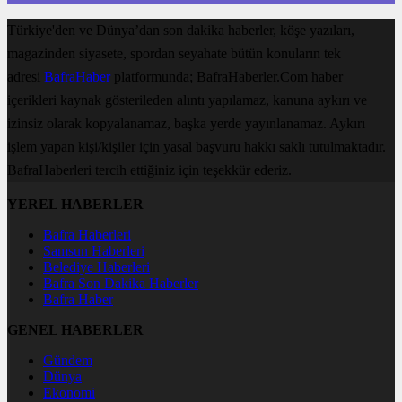
Türkiye'den ve Dünya’dan son dakika haberler, köşe yazıları,
magazinden siyasete, spordan seyahate bütün konuların tek
adresi
BafraHaber
platformunda; BafraHaberler.Com haber
içerikleri kaynak gösterileden alıntı yapılamaz, kanuna aykırı ve
izinsiz olarak kopyalanamaz, başka yerde yayınlanamaz. Aykırı
işlem yapan kişi/kişiler için yasal başvuru hakkı saklı tutulmaktadır.
BafraHaberleri tercih ettiğiniz için teşekkür ederiz.
YEREL HABERLER
Bafra Haberleri
Samsun Haberleri
Belediye Haberleri
Bafra Son Dakika Haberler
Bafra Haber
GENEL HABERLER
Gündem
Dünya
Ekonomi