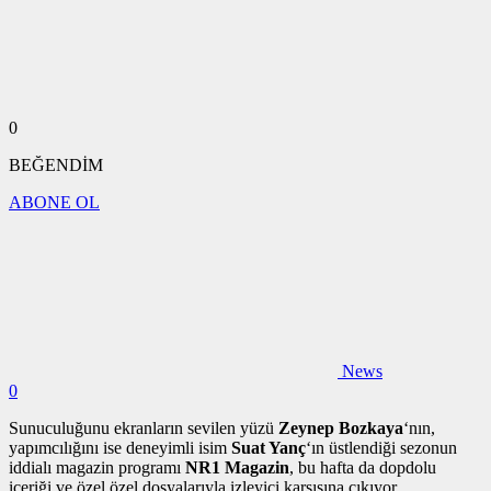
0
BEĞENDİM
ABONE OL
News
0
Sunuculuğunu ekranların sevilen yüzü
Zeynep Bozkaya
‘nın,
yapımcılığını ise deneyimli isim
Suat Yanç
‘ın üstlendiği sezonun
iddialı magazin programı
NR1 Magazin
, bu hafta da dopdolu
içeriği ve özel özel dosyalarıyla izleyici karşısına çıkıyor.