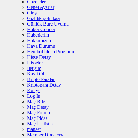
Gazeteler
Genel Ayarlar
Giriş
Gizlilik politikası
Günlük Burç Uyumu
Haber Gönder
Haberlerim
Hakkımızda
Hava Durumu
Hentbol İddaa Programı
Hisse Detay
Hisseler
İletişim
Kayıt Ol
Kripto Paralar
Kriptopara Detay
Künye
Log In
Maç Bilgisi
Maç Detay
Maç Forum
Maç İddaa
Maç İstatistik
manset
Member Directory