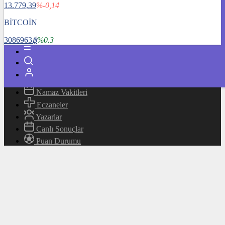
13.779,39
%-0,14
Magazin
Teknoloji
BİTCOİN
Bafra Rehberi
3086963
฿
%0.3
Canlı TV
Hava Durumu
Canlı Borsa
Namaz Vakitleri
Eczaneler
Yazarlar
Canlı Sonuçlar
Puan Durumu