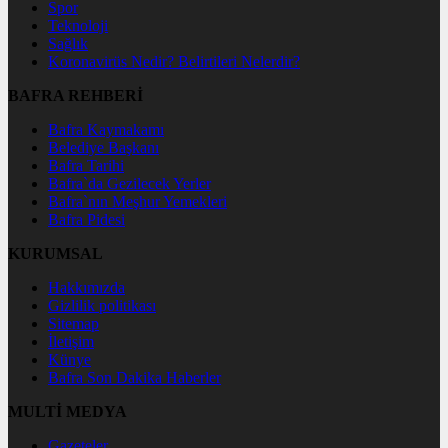
Spor
Teknoloji
Sağlık
Koronavirüs Nedir? Belirtileri Nelerdir?
BAFRA REHBERİ
Bafra Kaymakamı
Belediye Başkanı
Bafra Tarihi
Bafra`da Gezilecek Yerler
Bafra`nın Meşhur Yemekleri
Bafra Pidesi
KURUMSAL
Hakkımızda
Gizlilik politikası
Sitemap
İletişim
Künye
Bafra Son Dakika Haberler
MULTİ MEDYA
Gazeteler