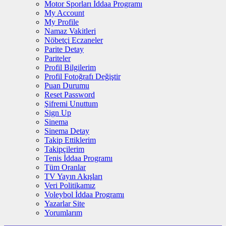
Motor Sporları İddaa Programı
My Account
My Profile
Namaz Vakitleri
Nöbetçi Eczaneler
Parite Detay
Pariteler
Profil Bilgilerim
Profil Fotoğrafı Değiştir
Puan Durumu
Reset Password
Şifremi Unuttum
Sign Up
Sinema
Sinema Detay
Takip Ettiklerim
Takipçilerim
Tenis İddaa Programı
Tüm Oranlar
TV Yayın Akışları
Veri Politikamız
Voleybol İddaa Programı
Yazarlar Site
Yorumlarım