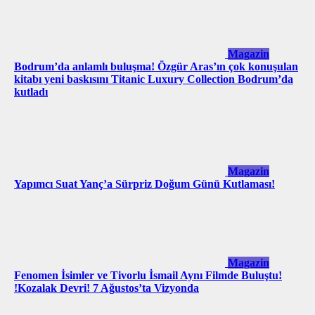
Magazin
Bodrum’da anlamlı buluşma! Özgür Aras’ın çok konuşulan
kitabı yeni baskısını Titanic Luxury Collection Bodrum’da
kutladı
Magazin
Yapımcı Suat Yanç’a Sürpriz Doğum Günü Kutlaması!
Magazin
Fenomen İsimler ve Tivorlu İsmail Aynı Filmde Buluştu!
!Kozalak Devri! 7 Ağustos’ta Vizyonda