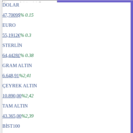
DOLAR
47,7009
$
% 0.15
EURO
55,1912
€
% 0.3
STERLİN
64,4428
£
% 0.38
GRAM ALTIN
6.648,91
%2,41
ÇEYREK ALTIN
10.890,00
%2,42
TAM ALTIN
Gündem
43.365,00
Dünya
%2,39
Ekonomi
BİST100
Spor
Sağlık