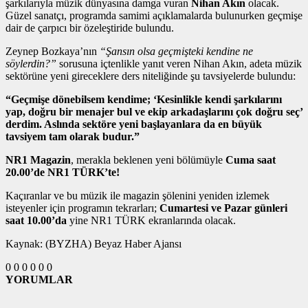
şarkılarıyla müzik dünyasına damga vuran
Nihan Akın
olacak.
Güzel sanatçı, programda samimi açıklamalarda bulunurken geçmişe
dair de çarpıcı bir özeleştiride bulundu.
Zeynep Bozkaya’nın
“Şansın olsa geçmişteki kendine ne
söylerdin?”
sorusuna içtenlikle yanıt veren Nihan Akın, adeta müzik
sektörüne yeni gireceklere ders niteliğinde şu tavsiyelerde bulundu:
“Geçmişe dönebilsem kendime; ‘Kesinlikle kendi şarkılarını
yap, doğru bir menajer bul ve ekip arkadaşlarını çok doğru seç’
derdim. Aslında sektöre yeni başlayanlara da en büyük
tavsiyem tam olarak budur.”
NR1 Magazin
, merakla beklenen yeni bölümüyle
Cuma saat
20.00’de NR1 TÜRK’te!
Kaçıranlar ve bu müzik ile magazin şölenini yeniden izlemek
isteyenler için programın tekrarları;
Cumartesi ve Pazar günleri
saat 10.00’da
yine NR1 TÜRK ekranlarında olacak.
Kaynak: (BYZHA) Beyaz Haber Ajansı
0
0
0
0
0
0
YORUMLAR