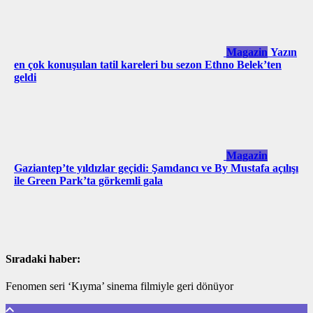
Magazin
Yazın
en çok konuşulan tatil kareleri bu sezon Ethno Belek’ten
geldi
Magazin
Gaziantep’te yıldızlar geçidi: Şamdancı ve By Mustafa açılışı
ile Green Park’ta görkemli gala
Sıradaki haber:
Fenomen seri ‘Kıyma’ sinema filmiyle geri dönüyor