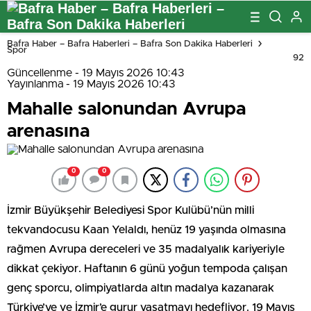
Bafra Haber – Bafra Haberleri – Bafra Son Dakika Haberleri
Spor
92
Güncellenme - 19 Mayıs 2026 10:43
Yayınlanma - 19 Mayıs 2026 10:43
Mahalle salonundan Avrupa
arenasına
0
0
İzmir Büyükşehir Belediyesi Spor Kulübü’nün milli
tekvandocusu Kaan Yelaldı, henüz 19 yaşında olmasına
rağmen Avrupa dereceleri ve 35 madalyalık kariyeriyle
dikkat çekiyor. Haftanın 6 günü yoğun tempoda çalışan
genç sporcu, olimpiyatlarda altın madalya kazanarak
Türkiye’ye ve İzmir’e gurur yaşatmayı hedefliyor. 19 Mayıs