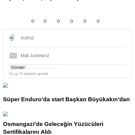
0
0
0
0
0
0
Gönder
En az 10 karakter gerekli
Süper Enduro’da start Başkan Büyükakın’dan
Osmangazi’de Geleceğin Yüzücüleri
Sertifikalarını Aldı