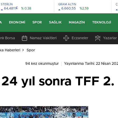
STERLİN
GRAM ALTIN
Ç
£
64,4811
% 0.38
6.660,55
%2,59
A
EKONOMI
SPOR
SAĞLIK
MAGAZIN
TEKNOLOJI
nlı Borsa
Namaz Vakitleri
Eczaneler
Yazarlar
ka Haberleri
Spor
94 kez okunmuştur
Yayınlanma Tarihi: 22 Nisan 202
24 yıl sonra TFF 2. 