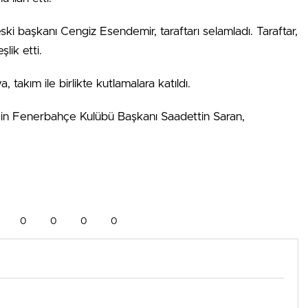
ki başkanı Cengiz Esendemir, taraftarı selamladı. Taraftar,
lik etti.
akım ile birlikte kutlamalara katıldı.
in Fenerbahçe Kulübü Başkanı Saadettin Saran,
0
0
0
0