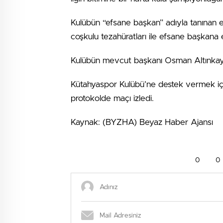
Kulübün “efsane başkan” adıyla tanınan es
coşkulu tezahüratları ile efsane başkana eş
Kulübün mevcut başkanı Osman Altınkaya, t
Kütahyaspor Kulübü’ne destek vermek iç
protokolde maçı izledi.
Kaynak: (BYZHA) Beyaz Haber Ajansı
0
0