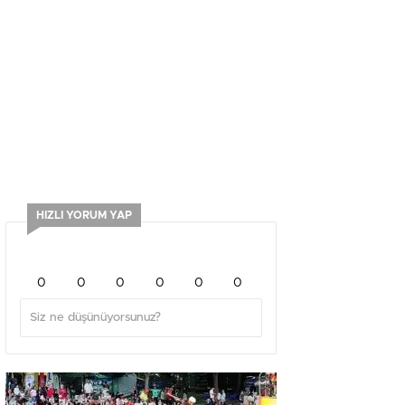
HIZLI YORUM YAP
0
0
0
0
0
0