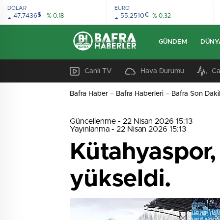
DOLAR
EURO
$
€
47,7436
% 0.18
55,2510
% 0.32
GÜNDEM
DÜNY
Canlı TV
Hava Durumu
Ca
Bafra Haber – Bafra Haberleri – Bafra Son Daki
Güncellenme - 22 Nisan 2026 15:13
Yayınlanma - 22 Nisan 2026 15:13
Kütahyaspor, 
yükseldi.