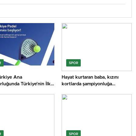
R
SPOR
rkiye Ana
Hayat kurtaran baba, kızını
luğunda Türkiye’nin İlk
kortlarda şampiyonluğa
Türkiye Şampiyonası
hazırlıyor
r
R
SPOR