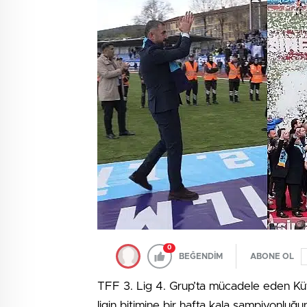
0
BEĞENDİM
ABONE OL
TFF 3. Lig 4. Grup’ta mücadele eden K
ligin bitimine bir hafta kala şampiyonluğunu