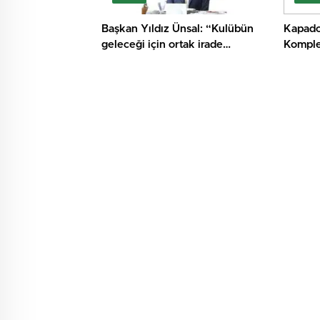
Başkan Yıldız Ünsal: “Kulübün
Kapado
geleceği için ortak irade
Komplek
oluşturulmalı”