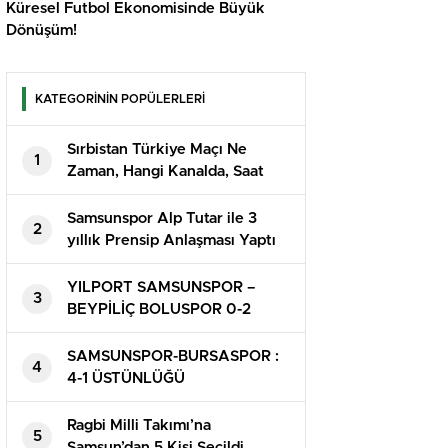
Küresel Futbol Ekonomisinde Büyük
Dönüşüm!
KATEGORİNİN POPÜLERLERİ
Sırbistan Türkiye Maçı Ne
1
Zaman, Hangi Kanalda, Saat
Kaçta?
Samsunspor Alp Tutar ile 3
2
yıllık Prensip Anlaşması Yaptı
YILPORT SAMSUNSPOR –
3
BEYPİLİÇ BOLUSPOR 0-2
SAMSUNSPOR-BURSASPOR :
4
4-1 ÜSTÜNLÜĞÜ
Ragbi Milli Takımı’na
5
Samsun’dan 5 Kişi Seçildi