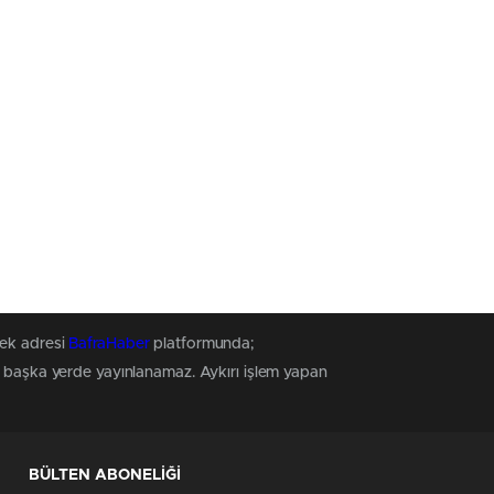
tek adresi
BafraHaber
platformunda;
z, başka yerde yayınlanamaz. Aykırı işlem yapan
BÜLTEN ABONELİĞİ