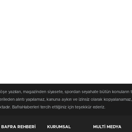
köşe yazıları, magazinden siyasete, spordan seyahate bütün konuların 
rileden alıntı yapılamaz, kanuna aykırı ve izinsiz olarak kopyalanama
ktadır. BafraHaberleri tercih ettiğiniz için teşekkür ederiz.
BAFRA REHBERİ
KURUMSAL
MULTİ MEDYA