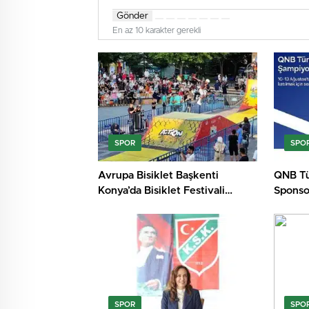
Gönder
En az 10 karakter gerekli
SPOR
SPO
Avrupa Bisiklet Başkenti
QNB Tü
Konya’da Bisiklet Festivali
Sponsor
Heyecanı Başladı
Padel 
Başlıyo
SPOR
SPO