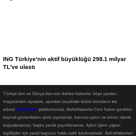
ING Türkiye’nin aktif büyüklüğü 298.1 milyar
TL’ye ulaştı
Türkiye'den ve Dünya’dan son dakika haberler, köşe yazıları,
magazinden siyasete, spordan seyahate bütün konuların tek
adresi
BafraHaber
platformunda; BafraHaberler.Com haber içerikleri
kaynak gösterileden alıntı yapılamaz, kanuna aykırı ve izinsiz olarak
kopyalanamaz, başka yerde yayınlanamaz. Aykırı işlem yapan
kişi/kişiler için yasal başvuru hakkı saklı tutulmaktadır. BafraHaberleri