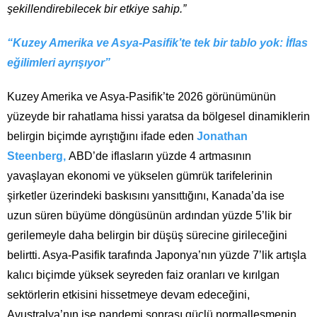
şekillendirebilecek bir etkiye sahip.”
“Kuzey Amerika ve Asya-Pasifik’te tek bir tablo yok: İflas
eğilimleri ayrışıyor”
Kuzey Amerika ve Asya-Pasifik’te 2026 görünümünün
yüzeyde bir rahatlama hissi yaratsa da bölgesel dinamiklerin
belirgin biçimde ayrıştığını ifade eden
Jonathan
Steenberg,
ABD’de iflasların yüzde 4 artmasının
yavaşlayan ekonomi ve yükselen gümrük tarifelerinin
şirketler üzerindeki baskısını yansıttığını, Kanada’da ise
uzun süren büyüme döngüsünün ardından yüzde 5’lik bir
gerilemeyle daha belirgin bir düşüş sürecine girileceğini
belirtti. Asya-Pasifik tarafında Japonya’nın yüzde 7’lik artışla
kalıcı biçimde yüksek seyreden faiz oranları ve kırılgan
sektörlerin etkisini hissetmeye devam edeceğini,
Avustralya’nın ise pandemi sonrası güçlü normalleşmenin