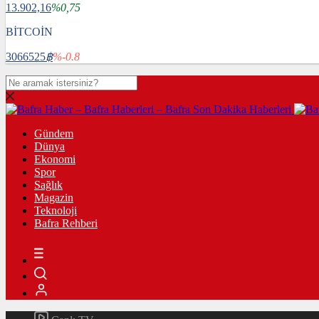
13.902,16
%0,75
BİTCOİN
3066525
฿
%-0.8
Gündem
Dünya
Ekonomi
Spor
Sağlık
Magazin
Teknoloji
Bafra Rehberi