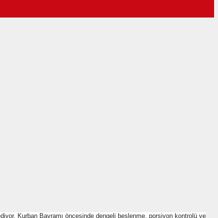
 ediyor. Kurban Bayramı öncesinde dengeli beslenme, porsiyon kontrolü ve