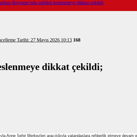
urban Bayramı’nda sağlıklı beslenmeye dikkat çekildi;
celleme Tarihi: 27 Mayıs 2026 10:13
168
slenmeye dikkat çekildi;
ıyla Anne Şehir Merkezleri aracılığıyla vatandaşlara rehberlik etmeye devam