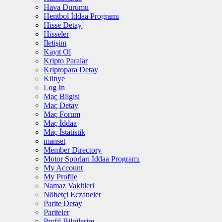
Hava Durumu
Hentbol İddaa Programı
Hisse Detay
Hisseler
İletişim
Kayıt Ol
Kripto Paralar
Kriptopara Detay
Künye
Log In
Maç Bilgisi
Maç Detay
Maç Forum
Maç İddaa
Maç İstatistik
manset
Member Directory
Motor Sporları İddaa Programı
My Account
My Profile
Namaz Vakitleri
Nöbetçi Eczaneler
Parite Detay
Pariteler
Profil Bilgilerim