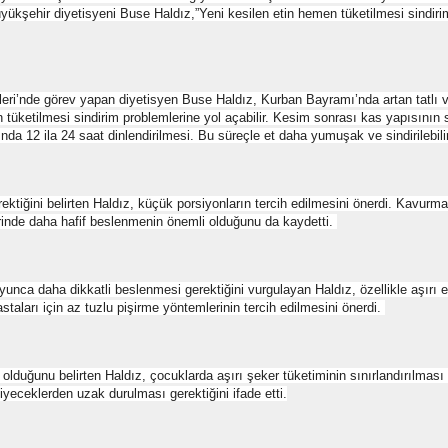
üyükşehir diyetisyeni Buse Haldız,”Yeni kesilen etin hemen tüketilmesi sindiri
ri’nde görev yapan diyetisyen Buse Haldız, Kurban Bayramı’nda artan tatlı v
n tüketilmesi sindirim problemlerine yol açabilir. Kesim sonrası kas yapısının
nda 12 ila 24 saat dinlendirilmesi. Bu süreçle et daha yumuşak ve sindirilebilir 
ktiğini belirten Haldız, küçük porsiyonların tercih edilmesini önerdi. Kavur
erinde daha hafif beslenmenin önemli olduğunu da kaydetti.
ca daha dikkatli beslenmesi gerektiğini vurgulayan Haldız, özellikle aşırı et, 
taları için az tuzlu pişirme yöntemlerinin tercih edilmesini önerdi.
ğunu belirten Haldız, çocuklarda aşırı şeker tüketiminin sınırlandırılması g
iyeceklerden uzak durulması gerektiğini ifade etti.