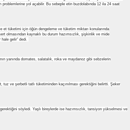
m problemlerine yol açabilir. Bu sebeple etin buzdolabında 12 ila 24 saat
e et tüketimi için öğün dengeleme ve tüketim miktarı konularında
 sert olmasından kaynaklı bu durum hazımsızlık, şişkinlik ve mide
hale gelir” dedi.
manın yanında domates, salatalık, roka ve maydanoz gibi sebzelerin
tuz ve şerbetli tatlı tüketiminden kaçınılması gerektiğini belirtti. Şeker
erektiğini söyledi. Yaşlı bireylerde ise hazımsızlık, tansiyon yükselmesi ve