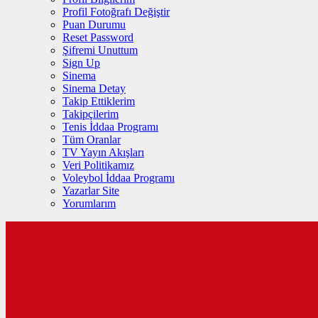
Profil Fotoğrafı Değiştir
Puan Durumu
Reset Password
Şifremi Unuttum
Sign Up
Sinema
Sinema Detay
Takip Ettiklerim
Takipçilerim
Tenis İddaa Programı
Tüm Oranlar
TV Yayın Akışları
Veri Politikamız
Voleybol İddaa Programı
Yazarlar Site
Yorumlarım