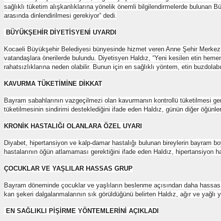
sağlıklı tüketim alışkanlıklarına yönelik önemli bilgilendirmelerde bulunan B
arasında dinlendirilmesi gerekiyor” dedi.
BÜYÜKŞEHİR DİYETİSYENİ UYARDI
Kocaeli Büyükşehir Belediyesi bünyesinde hizmet veren Anne Şehir Merkezle
vatandaşlara önerilerde bulundu. Diyetisyen Haldız, “Yeni kesilen etin heme
rahatsızlıklarına neden olabilir. Bunun için en sağlıklı yöntem, etin buzdolabı
KAVURMA TÜKETİMİNE DİKKAT
Bayram sabahlarının vazgeçilmezi olan kavurmanın kontrollü tüketilmesi gere
tüketilmesinin sindirimi desteklediğini ifade eden Haldız, günün diğer öğünl
KRONİK HASTALIĞI OLANLARA ÖZEL UYARI
Diyabet, hipertansiyon ve kalp-damar hastalığı bulunan bireylerin bayram boyun
hastalarının öğün atlamaması gerektiğini ifade eden Haldız, hipertansiyon has
ÇOCUKLAR VE YAŞLILAR HASSAS GRUP
Bayram döneminde çocuklar ve yaşlıların beslenme açısından daha hassas oldu
kan şekeri dalgalanmalarının sık görüldüğünü belirten Haldız, ağır ve yağlı y
EN SAĞLIKLI PİŞİRME YÖNTEMLERİNİ AÇIKLADI