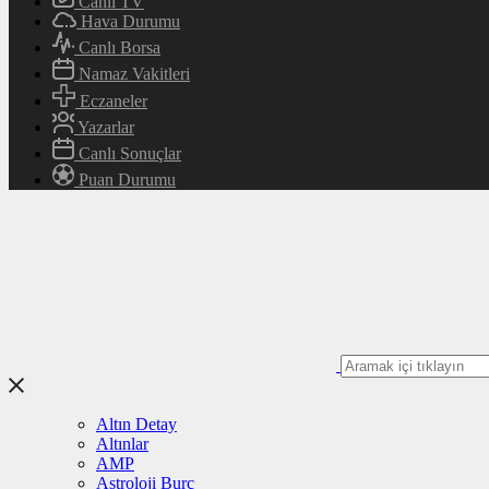
Canlı TV
Hava Durumu
Canlı Borsa
Namaz Vakitleri
Eczaneler
Yazarlar
Canlı Sonuçlar
Puan Durumu
Altın Detay
Altınlar
AMP
Astroloji Burç