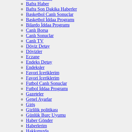
Bafra Haber
Bafra Son Dakika Haberler
Basketbol Canlı Sonuçlar
Basketbol İddaa Programı
Bilardo İddaa Programı
Canlı Borsa
Canlı Sonuçlar
Canlı TV
Döviz Detay
Dövizler
Eczane
Endeks Detay
Endeksler
Favori İçeriklerim
Favori İçeriklerim
Futbol Canlı Sonuçlar
Futbol İddaa Programı
Gazeteler
Genel Ayarlar
Giriş
Gizlilik politikası
Günlük Burç Uyumu
Haber Gönder
Haberlerim
Hakkımızda