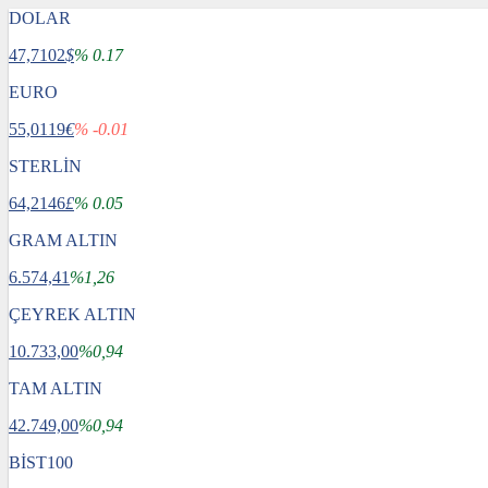
DOLAR
47,7102
$
% 0.17
EURO
55,0119
€
% -0.01
STERLİN
64,2146
£
% 0.05
GRAM ALTIN
6.574,41
%1,26
ÇEYREK ALTIN
10.733,00
%0,94
TAM ALTIN
42.749,00
%0,94
BİST100