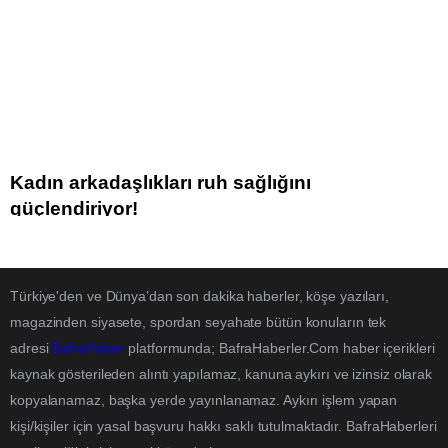
Kadın arkadaşlıkları ruh sağlığını
güçlendiriyor!
Türkiye'den ve Dünya’dan son dakika haberler, köşe yazıları,
magazinden siyasete, spordan seyahate bütün konuların tek
adresi
BafraHaber
platformunda; BafraHaberler.Com haber içerikleri
kaynak gösterileden alıntı yapılamaz, kanuna aykırı ve izinsiz olarak
kopyalanamaz, başka yerde yayınlanamaz. Aykırı işlem yapan
kişi/kişiler için yasal başvuru hakkı saklı tutulmaktadır. BafraHaberleri