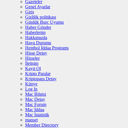
Gazeteler
Genel Ayarlar
Giriş
Gizlilik politikası
Günlük Burç Uyumu
Haber Gönder
Haberlerim
Hakkımızda
Hava Durumu
Hentbol İddaa Programı
Hisse Detay
Hisseler
İletişim
Kayıt Ol
Kripto Paralar
Kriptopara Detay
Künye
Log In
Maç Bilgisi
Maç Detay
Maç Forum
Maç İddaa
Maç İstatistik
manset
Member Directory