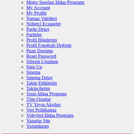
Motor Sporları İddaa Programı
My Account
My Profile
Namaz Vakitleri
Nöbetçi Eczaneler
Parite Detay
Pariteler
Profil Bilgilerim
Profil Fotoğrafı Değiştir
Puan Durumu
Reset Password
Şifremi Unuttum
Sign Up
Sinema
Sinema Detay
Takip Ettiklerim
Takipçilerim
Tenis İddaa Programı
Tüm Oranlar
TV Yayın Akışları
Veri Politikamız
Voleybol İddaa Programı
Yazarlar Site
Yorumlarım