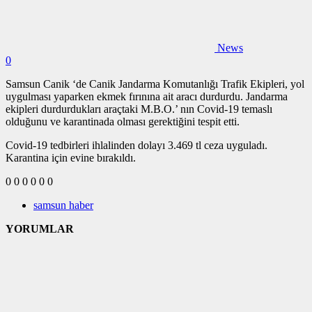
News
0
Samsun Canik ‘de Canik Jandarma Komutanlığı Trafik Ekipleri, yol
uygulması yaparken ekmek fırınına ait aracı durdurdu. Jandarma
ekipleri durdurdukları araçtaki M.B.O.’ nın Covid-19 temaslı
olduğunu ve karantinada olması gerektiğini tespit etti.
Covid-19 tedbirleri ihlalinden dolayı 3.469 tl ceza uyguladı.
Karantina için evine bırakıldı.
0
0
0
0
0
0
samsun haber
YORUMLAR