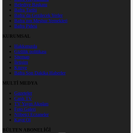
Belediye Başkanı
Bafra Tarihi
Bafra`da Gezilecek Yerler
Bafra`nın Meşhur Yemekleri
Bafra Pidesi
KURUMSAL
Hakkımızda
Gizlilik politikası
Sitemap
İletişim
Künye
Bafra Son Dakika Haberler
MULTİ MEDYA
Gazeteler
Canlı TV
TV Yayın Akışları
Foto Galeri
Nöbetçi Eczaneler
Kayıt Ol
BÜLTEN ABONELİĞİ