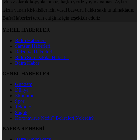
izinsiz olarak kopyalanamaz, başka yerde yayınlanamaz. Aykırı
işlem yapan kişi/kişiler için yasal başvuru hakkı saklı tutulmaktadır.
BafraHaberleri tercih ettiğiniz için teşekkür ederiz.
YEREL HABERLER
Bafra Haberleri
Samsun Haberleri
Belediye Haberleri
Bafra Son Dakika Haberler
Bafra Haber
GENEL HABERLER
Gündem
Dünya
Ekonomi
Spor
Teknoloji
Sağlık
Koronavirüs Nedir? Belirtileri Nelerdir?
BAFRA REHBERİ
Bafra Kaymakamı