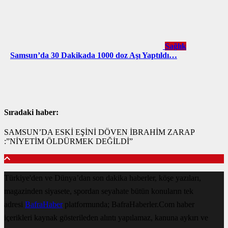
Sağlık
Samsun’da 30 Dakikada 1000 doz Aşı Yaptıldı…
Sıradaki haber:
SAMSUN’DA ESKİ EŞİNİ DÖVEN İBRAHİM ZARAP
:”NİYETİM ÖLDÜRMEK DEĞİLDİ”
Türkiye'den ve Dünya’dan son dakika haberler, köşe yazıları,
magazinden siyasete, spordan seyahate bütün konuların tek
adresi
BafraHaber
platformunda; BafraHaberler.Com haber
içerikleri kaynak gösterileden alıntı yapılamaz, kanuna aykırı ve