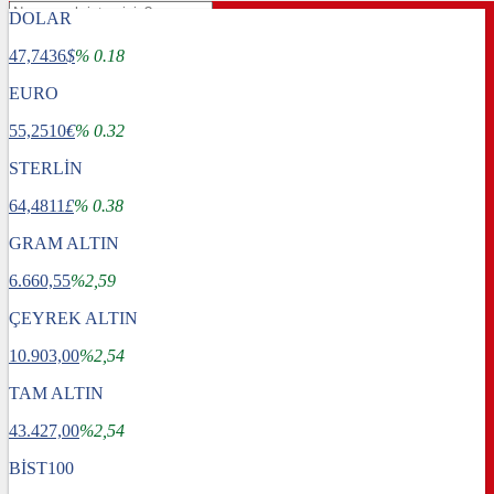
DOLAR
47,7436
$
% 0.18
EURO
55,2510
€
% 0.32
STERLİN
64,4811
£
% 0.38
GRAM ALTIN
6.660,55
%2,59
ÇEYREK ALTIN
10.903,00
%2,54
TAM ALTIN
Gündem
43.427,00
Dünya
%2,54
Ekonomi
BİST100
Spor
Sağlık