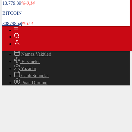
13.779,39
%-0,14
Magazin
Teknoloji
BİTCOİN
Bafra Rehberi
3087985
฿
%-0.4
Canlı TV
Hava Durumu
Canlı Borsa
Namaz Vakitleri
Eczaneler
Yazarlar
Canlı Sonuçlar
Puan Durumu