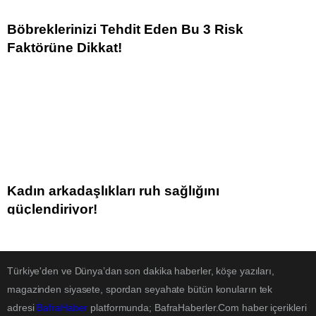
Böbreklerinizi Tehdit Eden Bu 3 Risk
Faktörüne Dikkat!
Kadın arkadaşlıkları ruh sağlığını
güçlendiriyor!
Türkiye'den ve Dünya’dan son dakika haberler, köşe yazıları,
magazinden siyasete, spordan seyahate bütün konuların tek
adresi
BafraHaber
platformunda; BafraHaberler.Com haber içerikleri