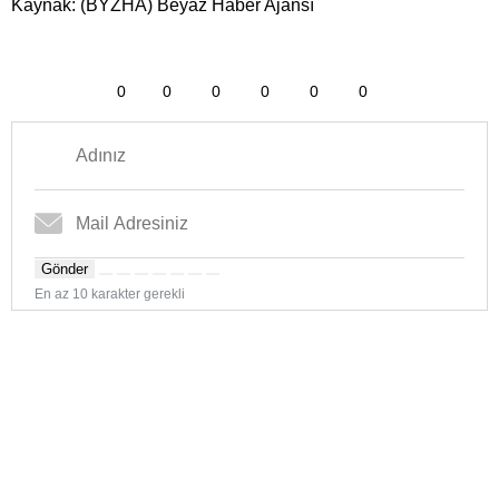
Kaynak: (BYZHA) Beyaz Haber Ajansı
0
0
0
0
0
0
Gönder
En az 10 karakter gerekli