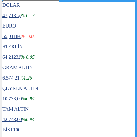
DOLAR
47,7131
$
% 0.17
EURO
55,0118
€
% -0.01
STERLİN
64,2123
£
% 0.05
GRAM ALTIN
6.574,21
%1,26
ÇEYREK ALTIN
10.733,00
%0,94
TAM ALTIN
Gündem
42.748,00
Dünya
%0,94
Ekonomi
BİST100
Spor
Sağlık