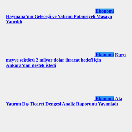
Ekonomi
Haymana’nın Geleceği ve Yatırım Potansiyeli Masaya
Yatırıldı
Ekonomi
Kuru
meyve sektörü 2 milyar dolar ihracat hedefi için
Ankara’dan destek istedi
Ekonomi
Ata
Yatırım Dış Ticaret Dengesi Analiz Raporunu Yayımladı