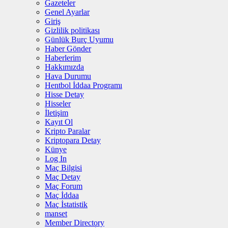
Gazeteler
Genel Ayarlar
Giriş
Gizlilik politikası
Günlük Burç Uyumu
Haber Gönder
Haberlerim
Hakkımızda
Hava Durumu
Hentbol İddaa Programı
Hisse Detay
Hisseler
İletişim
Kayıt Ol
Kripto Paralar
Kriptopara Detay
Künye
Log In
Maç Bilgisi
Maç Detay
Maç Forum
Maç İddaa
Maç İstatistik
manset
Member Directory