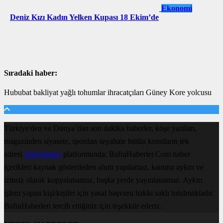
Ekonomi
Deniz Kızı Kadın Yelken Kupası 18 Ekim’de
Sıradaki haber:
Hububat bakliyat yağlı tohumlar ihracatçıları Güney Kore yolcusu
Türkiye'den ve Dünya’dan son dakika haberler, köşe yazıları,
magazinden siyasete, spordan seyahate bütün konuların tek
adresi
BafraHaber
platformunda; BafraHaberler.Com haber
içerikleri kaynak gösterileden alıntı yapılamaz, kanuna aykırı ve
izinsiz olarak kopyalanamaz, başka yerde yayınlanamaz. Aykırı
işlem yapan kişi/kişiler için yasal başvuru hakkı saklı tutulmaktadır.
BafraHaberleri tercih ettiğiniz için teşekkür ederiz.