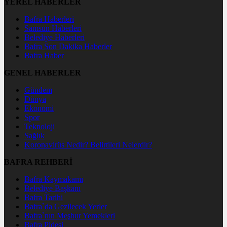
YEREL HABERLER
Bafra Haberleri
Samsun Haberleri
Belediye Haberleri
Bafra Son Dakika Haberler
Bafra Haber
GENEL HABERLER
Gündem
Dünya
Ekonomi
Spor
Teknoloji
Sağlık
Koronavirüs Nedir? Belirtileri Nelerdir?
BAFRA REHBERİ
Bafra Kaymakamı
Belediye Başkanı
Bafra Tarihi
Bafra`da Gezilecek Yerler
Bafra`nın Meşhur Yemekleri
Bafra Pidesi