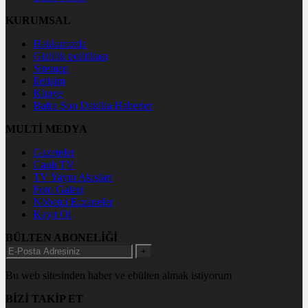
KURUMSAL
Hakkımızda
Gizlilik politikası
Sitemap
İletişim
Künye
Bafra Son Dakika Haberler
MULTİ MEDYA
Gazeteler
Canlı TV
TV Yayın Akışları
Foto Galeri
Nöbetçi Eczaneler
Kayıt Ol
BÜLTEN ABONELİĞİ
+
Bu web sitesinden haber ve ebülten almak istiyorum
BİZİ TAKİP ET