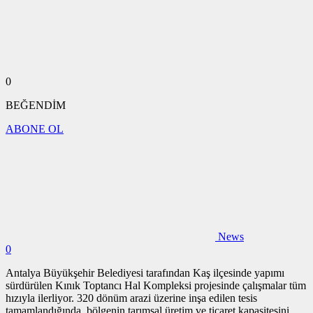
0
BEĞENDİM
ABONE OL
News
0
Antalya Büyükşehir Belediyesi tarafından Kaş ilçesinde yapımı
sürdürülen Kınık Toptancı Hal Kompleksi projesinde çalışmalar tüm
hızıyla ilerliyor. 320 dönüm arazi üzerine inşa edilen tesis
tamamlandığında, bölgenin tarımsal üretim ve ticaret kapasitesini