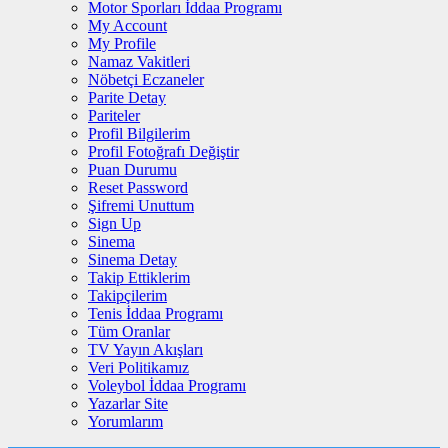
Motor Sporları İddaa Programı
My Account
My Profile
Namaz Vakitleri
Nöbetçi Eczaneler
Parite Detay
Pariteler
Profil Bilgilerim
Profil Fotoğrafı Değiştir
Puan Durumu
Reset Password
Şifremi Unuttum
Sign Up
Sinema
Sinema Detay
Takip Ettiklerim
Takipçilerim
Tenis İddaa Programı
Tüm Oranlar
TV Yayın Akışları
Veri Politikamız
Voleybol İddaa Programı
Yazarlar Site
Yorumlarım