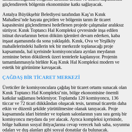
güçlendirerek bölgenin ekonomisine katkı sağlayacak.
Antalya Büyükşehir Belediyesi tarafından Kaş’ın Kınık
Mahallesi’nde hayata geçirilen ve bölgenin tarım ile ticaret
kapasitesini güçlendirmesi hedeflenen projede çalışmalar aralıksız
sürüyor. Kınık Toptancı Hal Kompleksi çevresinde inşa edilen
istinat duvarlarının beton döküm işlemleri devam ederken, kaba
inşaat aşamasında da sona yaklaşıldı. Kınık, Ova ve Yeşilköy
mahallelerindeki hallerin tek bir merkezde toplanacağı proje
kapsamında, hal içerisinde komisyonculara ayrılan meydanın
zeminine beton dökülerek üzeri tentelerle kaplanıyor. Projenin
tamamlanmasıyla birlikte Kaş Kınık Hal Kompleksi modern ve
estetik bir görünüme kavuşacak.
ÇAĞDAŞ BİR TİCARET MERKEZİ
Üreticiler ile komisyonculara çağdaş bir ticaret ortamı sunacak olan
Kınık Toptancı Hal Kompleksi’nin, bölge ekonomisine önemli
katkılar sağlaması bekleniyor. Toplamda 120 komisyoncu, 136
tüccar ve 72 ticari dükkândan oluşacak tesis, tarımsal ticaretin daha
etkin ve düzenli şekilde yürütülmesine olanak tanıyacak. Proje
kapsamında idari birimler ve toplantı salonlarının yanı sıra geniş bir
komisyoncu meydanı da yer alacak. Ayrıca kompleksi içerisinde,
bölge halkının sosyal ihtiyaçlarına cevap verecek halı saha, soyunma
odaları ve duş alanları gibi sosyal donatılar da bulunacak.