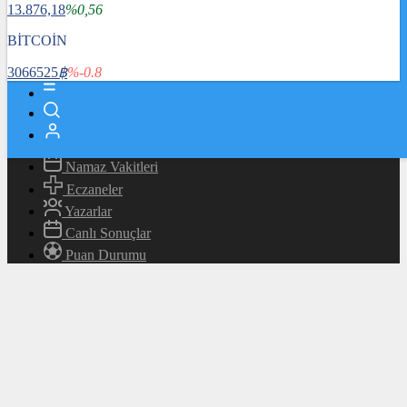
13.876,18
%0,56
Magazin
Teknoloji
BİTCOİN
Bafra Rehberi
3066525
฿
%-0.8
Canlı TV
Hava Durumu
Canlı Borsa
Namaz Vakitleri
Eczaneler
Yazarlar
Canlı Sonuçlar
Puan Durumu