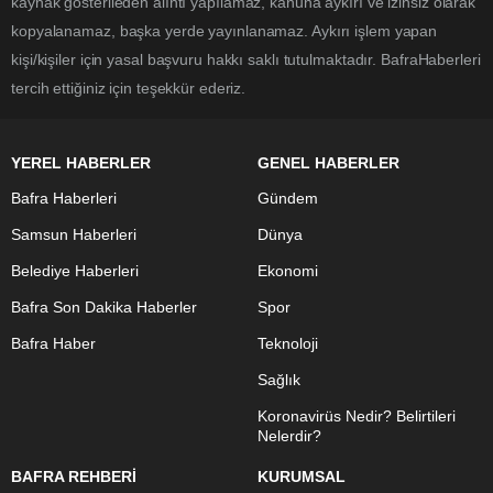
kaynak gösterileden alıntı yapılamaz, kanuna aykırı ve izinsiz olarak
kopyalanamaz, başka yerde yayınlanamaz. Aykırı işlem yapan
kişi/kişiler için yasal başvuru hakkı saklı tutulmaktadır. BafraHaberleri
tercih ettiğiniz için teşekkür ederiz.
YEREL HABERLER
GENEL HABERLER
Bafra Haberleri
Gündem
Samsun Haberleri
Dünya
Belediye Haberleri
Ekonomi
Bafra Son Dakika Haberler
Spor
Bafra Haber
Teknoloji
Sağlık
Koronavirüs Nedir? Belirtileri
Nelerdir?
BAFRA REHBERİ
KURUMSAL