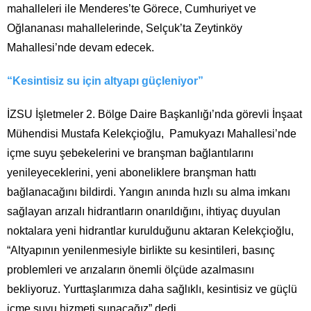
mahalleleri ile Menderes’te Görece, Cumhuriyet ve
Oğlananası mahallelerinde, Selçuk’ta Zeytinköy
Mahallesi’nde devam edecek.
“Kesintisiz su için altyapı güçleniyor”
İZSU İşletmeler 2. Bölge Daire Başkanlığı’nda görevli İnşaat
Mühendisi Mustafa Kelekçioğlu, Pamukyazı Mahallesi’nde
içme suyu şebekelerini ve branşman bağlantılarını
yenileyeceklerini, yeni aboneliklere branşman hattı
bağlanacağını bildirdi. Yangın anında hızlı su alma imkanı
sağlayan arızalı hidrantların onarıldığını, ihtiyaç duyulan
noktalara yeni hidrantlar kurulduğunu aktaran Kelekçioğlu,
“Altyapının yenilenmesiyle birlikte su kesintileri, basınç
problemleri ve arızaların önemli ölçüde azalmasını
bekliyoruz. Yurttaşlarımıza daha sağlıklı, kesintisiz ve güçlü
içme suyu hizmeti sunacağız” dedi.