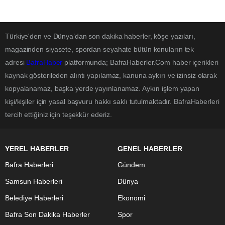
Türkiye'den ve Dünya’dan son dakika haberler, köşe yazıları,
magazinden siyasete, spordan seyahate bütün konuların tek
adresi
BafraHaber
platformunda; BafraHaberler.Com haber içerikleri
kaynak gösterileden alıntı yapılamaz, kanuna aykırı ve izinsiz olarak
kopyalanamaz, başka yerde yayınlanamaz. Aykırı işlem yapan
kişi/kişiler için yasal başvuru hakkı saklı tutulmaktadır. BafraHaberleri
tercih ettiğiniz için teşekkür ederiz.
YEREL HABERLER
GENEL HABERLER
Bafra Haberleri
Gündem
Samsun Haberleri
Dünya
Belediye Haberleri
Ekonomi
Bafra Son Dakika Haberler
Spor