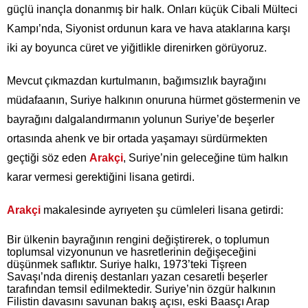
güçlü inançla donanmış bir halk. Onları küçük Cibali Mülteci
Kampı’nda, Siyonist ordunun kara ve hava ataklarına karşı
iki ay boyunca cüret ve yiğitlikle direnirken görüyoruz.
Mevcut çıkmazdan kurtulmanın, bağımsızlık bayrağını
müdafaanın, Suriye halkının onuruna hürmet göstermenin ve
bayrağını dalgalandırmanın yolunun Suriye’de beşerler
ortasında ahenk ve bir ortada yaşamayı sürdürmekten
geçtiği söz eden
Arakçi
, Suriye’nin geleceğine tüm halkın
karar vermesi gerektiğini lisana getirdi.
Arakçi
makalesinde ayrıyeten şu cümleleri lisana getirdi:
Bir ülkenin bayrağının rengini değiştirerek, o toplumun
toplumsal vizyonunun ve hasretlerinin değişeceğini
düşünmek saflıktır. Suriye halkı, 1973’teki Tişreen
Savaşı’nda direniş destanları yazan cesaretli beşerler
tarafından temsil edilmektedir. Suriye’nin özgür halkının
Filistin davasını savunan bakış açısı, eski Baasçı Arap