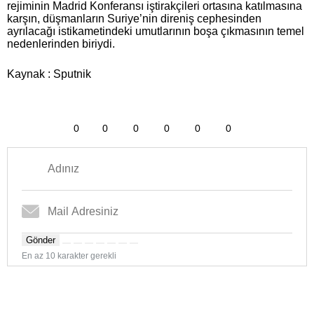
rejiminin Madrid Konferansı iştirakçileri ortasına katılmasına
karşın, düşmanların Suriye’nin direniş cephesinden
ayrılacağı istikametindeki umutlarının boşa çıkmasının temel
nedenlerinden biriydi.
Kaynak : Sputnik
0
0
0
0
0
0
Gönder
En az 10 karakter gerekli