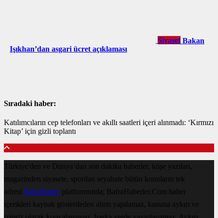
Siyaset
Bakan
Işıkhan’dan asgari ücret açıklaması
Sıradaki haber:
Katılımcıların cep telefonları ve akıllı saatleri içeri alınmadı: ‘Kırmızı
Kitap’ için gizli toplantı
Türkiye'den ve Dünya’dan son dakika haberler, köşe yazıları,
magazinden siyasete, spordan seyahate bütün konuların tek
adresi
BafraHaber
platformunda; BafraHaberler.Com haber
içerikleri kaynak gösterileden alıntı yapılamaz, kanuna aykırı ve
izinsiz olarak kopyalanamaz, başka yerde yayınlanamaz. Aykırı