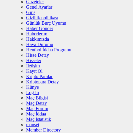
Gazeteler
Genel Ayarlar
Giriş
Gizlilik politikası
Günlük Burç Uyumu
Haber Gönder
Haberlerim
Hakkımızda
Hava Durumu
Hentbol İddaa Programı
Hisse Detay
Hisseler
İletişim
Kayıt Ol
Kripto Paralar
Kriptopara Detay
Künye
Log In
Maç Bilgisi
Maç Detay
Maç Forum
Maç İddaa
Maç İstatistik
manset
Member Directory