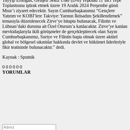
Tayyip Erdoğan, Gelişen Sekiz Ülke (D-8) Teşkilatı 11’inci Tepe
Toplantısına iştirak etmek üzere 19 Aralık 2024 Perşembe günü
Mısır’ı ziyaret edecektir. Sayın Cumhurbaşkanımız “Gençlere
Yatırım ve KOBİ’lere Takviye: Yarının İktisadını Şekillendirmek”
temasıyla düzenlenecek Zirve’ye hitapta bulunacak, Filistin ve
Lübnan’daki duruma ait Özel Oturum’a katılacaktır. Zirve’ye katılan
mevkidaşlarıyla ikili görüşmeler de gerçekleştirecek olan Sayın
Cumhurbaşkanımız, Suriye ve Filistin başta olmak üzere aktüel
global ve bölgesel sıkıntılar hakkında devlet ve hükümet liderleriyle
fikir teatisinde bulunacaktır.” dedi.
Kaynak : Sputnik
0
0
0
0
0
0
YORUMLAR