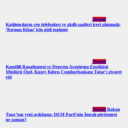
Siyaset
Katılımcıların cep telefonları ve akıllı saatleri içeri alınmadı:
‘Kırmızı Kitap’ için gizli toplantı
Siyaset
Kandilli Rasathanesi ve Deprem Araştırma Enstitüsü
Müdürü Özel, Kuzey Kıbrıs Cumhurbaşkanı Tatar’ı ziyaret
etti
Siyaset
Bakan
Tunç’tan yeni açıklama: DEM Parti’nin İmralı görüşmesi
ne zaman?