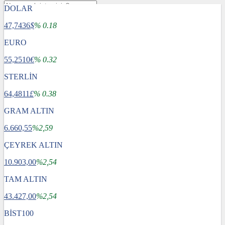
DOLAR
47,7436
$
% 0.18
EURO
55,2510
€
% 0.32
STERLİN
64,4811
£
% 0.38
GRAM ALTIN
6.660,55
%2,59
ÇEYREK ALTIN
10.903,00
%2,54
TAM ALTIN
Gündem
43.427,00
Dünya
%2,54
Ekonomi
BİST100
Spor
Sağlık