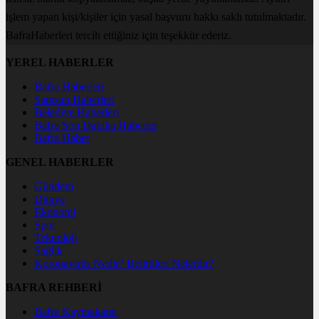
işlem yapan kişi/kişiler için yasal başvuru hakkı saklı tutulmaktadır.
BafraHaberleri tercih ettiğiniz için teşekkür ederiz.
YEREL HABERLER
Bafra Haberleri
Samsun Haberleri
Belediye Haberleri
Bafra Son Dakika Haberler
Bafra Haber
GENEL HABERLER
Gündem
Dünya
Ekonomi
Spor
Teknoloji
Sağlık
Koronavirüs Nedir? Belirtileri Nelerdir?
BAFRA REHBERİ
Bafra Kaymakamı