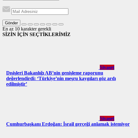
Gönder
En az 10 karakter gerekli
SİZİN İÇİN SEÇTİKLERİMİZ
Siyaset
Dışişleri Bakanlığı AB’nin genişleme raporunu
değerlendirdi: ‘Türkiye’nin meşru kaygıları göz ardı
edilmiştir’
Siyaset
Cumhurbaşkanı Erdoğan: İsrail gerçeği anlamak istemiyor