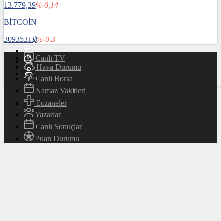
13.779,39
%-0,14
Magazin
Teknoloji
BİTCOİN
Bafra Rehberi
3093531
฿
%-0.3
Canlı TV
Hava Durumu
Canlı Borsa
Namaz Vakitleri
Eczaneler
Yazarlar
Canlı Sonuçlar
Puan Durumu