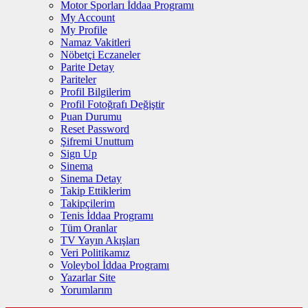
Motor Sporları İddaa Programı
My Account
My Profile
Namaz Vakitleri
Nöbetçi Eczaneler
Parite Detay
Pariteler
Profil Bilgilerim
Profil Fotoğrafı Değiştir
Puan Durumu
Reset Password
Şifremi Unuttum
Sign Up
Sinema
Sinema Detay
Takip Ettiklerim
Takipçilerim
Tenis İddaa Programı
Tüm Oranlar
TV Yayın Akışları
Veri Politikamız
Voleybol İddaa Programı
Yazarlar Site
Yorumlarım