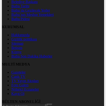
Belediye Başkanı
Bafra Tarihi
Bafra`da Gezilecek Yerler
Bafra`nın Meşhur Yemekleri
Bafra Pidesi
KURUMSAL
Hakkımızda
Gizlilik politikası
Sitemap
İletişim
Künye
Bafra Son Dakika Haberler
MULTİ MEDYA
Gazeteler
Canlı TV
TV Yayın Akışları
Foto Galeri
Nöbetçi Eczaneler
Kayıt Ol
BÜLTEN ABONELİĞİ