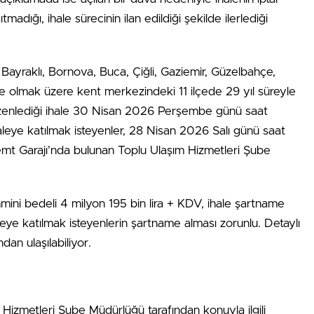
madığı, ihale sürecinin ilan edildiği şekilde ilerlediği
 Bayraklı, Bornova, Buca, Çiğli, Gaziemir, Güzelbahçe,
e olmak üzere kent merkezindeki 11 ilçede 29 yıl süreyle
üzenlediği ihale 30 Nisan 2026 Perşembe günü saat
aleye katılmak isteyenler, 28 Nisan 2026 Salı günü saat
emt Garajı’nda bulunan Toplu Ulaşım Hizmetleri Şube
tahmini bedeli 4 milyon 195 bin lira + KDV, ihale şartname
leye katılmak isteyenlerin şartname alması zorunlu. Detaylı
dan ulaşılabiliyor.
Hizmetleri Şube Müdürlüğü tarafından konuyla ilgili