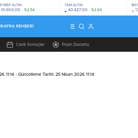
EYREK ALTIN
TAM ALTIN
BİS
10.903,00
%2,54
43.427,00
%2,54
1
BAFRA REHBERI
Canlı Sonuçlar
Puan Durumu
26 11:14
- Güncelleme Tarihi: 25 Nisan 2026 11:14