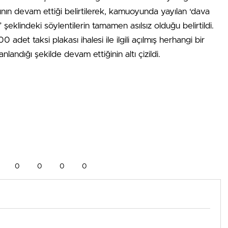
ının devam ettiği belirtilerek, kamuoyunda yayılan ‘dava
i” şeklindeki söylentilerin tamamen asılsız olduğu belirtildi.
det taksi plakası ihalesi ile ilgili açılmış herhangi bir
landığı şekilde devam ettiğinin altı çizildi.
0
0
0
0