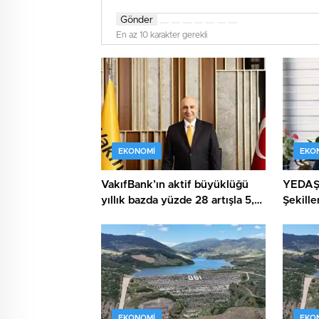
Gönder
En az 10 karakter gerekli
EKONOMI
EKO
VakıfBank’ın aktif büyüklüğü
YEDAŞ,
yıllık bazda yüzde 28 artışla 5,8
Şekill
trilyon TL’yi aştı
Yetene
EKONOMI
EKO