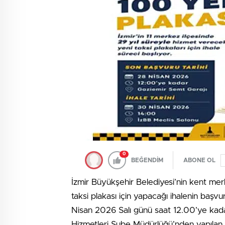
0
BEĞENDİM
ABONE OL
İzmir Büyükşehir Belediyesi’nin kent merk
taksi plakası için yapacağı ihalenin başv
Nisan 2026 Salı günü saat 12.00’ye kada
Hizmetleri Şube Müdürlüğü’nden yapılan a