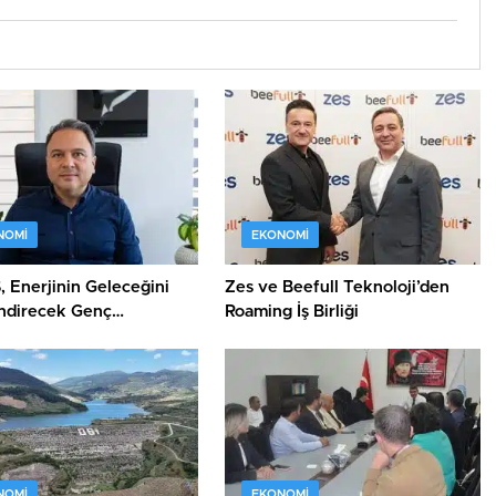
NOMI
EKONOMI
 Enerjinin Geleceğini
Zes ve Beefull Teknoloji’den
endirecek Genç
Roaming İş Birliği
kleri Arıyor
NOMI
EKONOMI