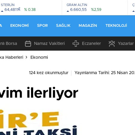
STERLİN
GRAM ALTIN
Ç
£
64,4811
% 0.38
6.660,55
%2,59
A
EKONOMI
SPOR
SAĞLIK
MAGAZIN
TEKNOLOJI
nlı Borsa
Namaz Vakitleri
Eczaneler
Yazarlar
ka Haberleri
Ekonomi
124 kez okunmuştur
Yayınlanma Tarihi: 25 Nisan 20
vim ilerliyor