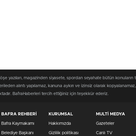
köşe yazıları, magazinden siyasete, spordan seyahate bütün konuların 
rileden alıntı yapılamaz, kanuna aykırı ve izinsiz olarak kopyalanama
ktadır. BafraHaberleri tercih ettiğiniz için teşekkür ederiz.
BAFRA REHBERİ
KURUMSAL
MULTİ MEDYA
Bafra Kaymakamı
Hakkımızda
Gazeteler
Belediye Başkanı
Gizlilik politikası
Canlı TV