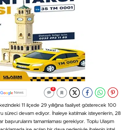
0
News
ezindeki 11 ilçede 29 yıllığına faaliyet gösterecek 100
uru süreci devam ediyor. İhaleye katılmak isteyenlerin, 28
r başvurularını tamamlaması gerekiyor. Toplu Ulaşım
çıklamada ise açılan bir dava nedeniyle ihalenin iptal