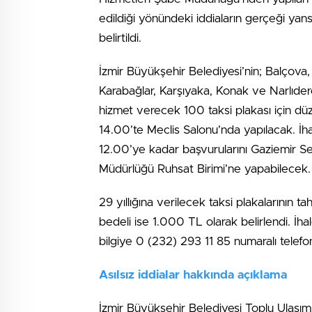
edildiği yönündeki iddiaların gerçeği yansıt
belirtildi.
İzmir Büyükşehir Belediyesi’nin; Balçova,
Karabağlar, Karşıyaka, Konak ve Narlıder
hizmet verecek 100 taksi plakası için d
14.00’te Meclis Salonu’nda yapılacak. İh
12.00’ye kadar başvurularını Gaziemir S
Müdürlüğü Ruhsat Birimi’ne yapabilecek.
29 yıllığına verilecek taksi plakalarının 
bedeli ise 1.000 TL olarak belirlendi. İha
bilgiye 0 (232) 293 11 85 numaralı telefon
Asılsız iddialar hakkında açıklama
İzmir Büyükşehir Belediyesi Toplu Ulaşım 