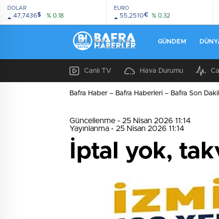
DOLAR
EURO
$
€
47,7436
% 0.18
55,2510
% 0.32
GÜNDEM
DÜNY
Canlı TV
Hava Durumu
Ca
Bafra Haber – Bafra Haberleri – Bafra Son Daki
Güncellenme - 25 Nisan 2026 11:14
Yayınlanma - 25 Nisan 2026 11:14
İptal yok, tak