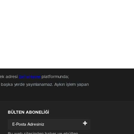
tek adresi
BafraHaber
platformunda;
z, başka yerde yayınlanamaz. Aykırı işlem yapan
BÜLTEN ABONELİĞİ
+