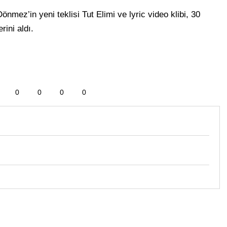
önmez’in yeni teklisi Tut Elimi ve lyric video klibi, 30
rini aldı.
0
0
0
0