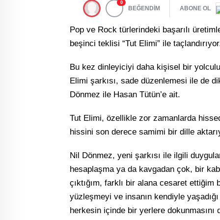
0
BEĞENDİM
ABONE OL
Pop ve Rock türlerindeki başarılı üretiml
beşinci teklisi “Tut Elimi” ile taçlandırıyor
Bu kez dinleyiciyi daha kişisel bir yolc
Elimi şarkısı, sade düzenlemesi ile de d
Dönmez ile Hasan Tütün’e ait.
Tut Elimi, özellikle zor zamanlarda hiss
hissini son derece samimi bir dille aktarı
Nil Dönmez, yeni şarkısı ile ilgili duygular
hesaplaşma ya da kavgadan çok, bir kabu
çıktığım, farklı bir alana cesaret ettiği
yüzleşmeyi ve insanın kendiyle yaşadığı
herkesin içinde bir yerlere dokunmasını d