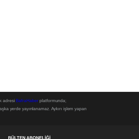
k adresi
BafraHaber
platformunda;
başka yerde yayınlanamaz. Aykırı işlem yapan
BÜLTEN ABONELİĞİ