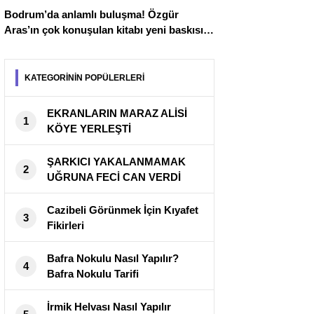
Bodrum’da anlamlı buluşma! Özgür
Aras’ın çok konuşulan kitabı yeni baskısını
Titanic Luxury Collection Bodrum’da
kutladı
KATEGORİNİN POPÜLERLERİ
EKRANLARIN MARAZ ALİSİ
1
KÖYE YERLEŞTİ
ŞARKICI YAKALANMAMAK
2
UĞRUNA FECİ CAN VERDİ
Cazibeli Görünmek İçin Kıyafet
3
Fikirleri
Bafra Nokulu Nasıl Yapılır?
4
Bafra Nokulu Tarifi
İrmik Helvası Nasıl Yapılır