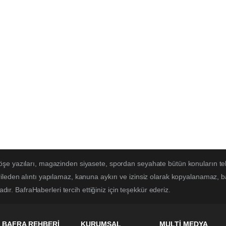
öşe yazıları, magazinden siyasete, spordan seyahate bütün konuların te
ileden alıntı yapılamaz, kanuna aykırı ve izinsiz olarak kopyalanamaz, 
adır. BafraHaberleri tercih ettiğiniz için teşekkür ederiz.
BAFRA REHBERİ
KURUMSAL
MULTİ MEDYA