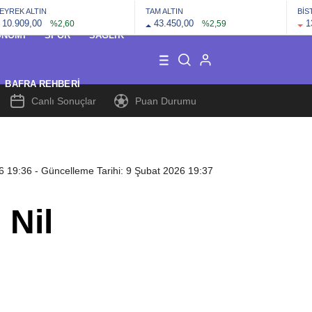
EYREK ALTIN
TAM ALTIN
BİS
10.909,00
43.450,00
1
%2,60
%2,59
ONOMI
SPOR
SAĞLIK
BAFRA REHBERI
Canlı Sonuçlar
Puan Durumu
6 19:36
- Güncelleme Tarihi: 9 Şubat 2026 19:37
 Nil