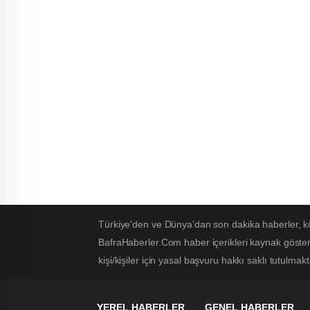
Türkiye'den ve Dünya’dan son dakika haberler, k
BafraHaberler.Com haber içerikleri kaynak göster
kişi/kişiler için yasal başvuru hakkı saklı tutulmakt
YEREL HABERLER
GENEL HABERLER