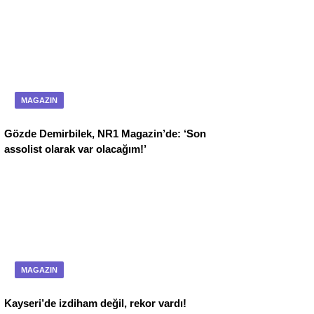
MAGAZIN
Gözde Demirbilek, NR1 Magazin’de: ‘Son
assolist olarak var olacağım!’
MAGAZIN
Kayseri’de izdiham değil, rekor vardı!