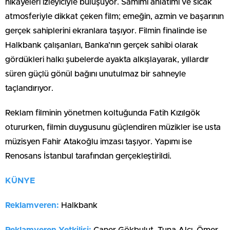
hikâyeleri izleyiciyle buluşuyor. Samimi anlatımı ve sıcak
atmosferiyle dikkat çeken film; emeğin, azmin ve başarının
gerçek sahiplerini ekranlara taşıyor. Filmin finalinde ise
Halkbank çalışanları, Banka’nın gerçek sahibi olarak
gördükleri halkı şubelerde ayakta alkışlayarak, yıllardır
süren güçlü gönül bağını unutulmaz bir sahneyle
taçlandırıyor.
Reklam filminin yönetmen koltuğunda Fatih Kızılgök
otururken, filmin duygusunu güçlendiren müzikler ise usta
müzisyen Fahir Atakoğlu imzası taşıyor. Yapımı ise
Renosans İstanbul tarafından gerçekleştirildi.
KÜNYE
Reklamveren:
Halkbank
Reklamveren Yetkilisi:
Caner Gökbulut, Tuna Alcı, Ömer