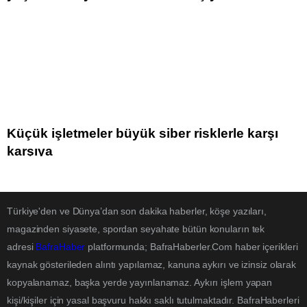
Küçük işletmeler büyük siber risklerle karşı
karşıya
Türkiye'den ve Dünya’dan son dakika haberler, köşe yazıları,
magazinden siyasete, spordan seyahate bütün konuların tek
adresi
BafraHaber
platformunda; BafraHaberler.Com haber içerikleri
kaynak gösterileden alıntı yapılamaz, kanuna aykırı ve izinsiz olarak
kopyalanamaz, başka yerde yayınlanamaz. Aykırı işlem yapan
kişi/kişiler için yasal başvuru hakkı saklı tutulmaktadır. BafraHaberleri