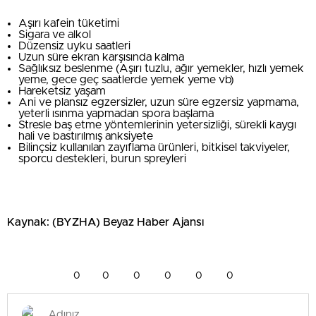
Aşırı kafein tüketimi
Sigara ve alkol
Düzensiz uyku saatleri
Uzun süre ekran karşısında kalma
Sağlıksız beslenme (Aşırı tuzlu, ağır yemekler, hızlı yemek
yeme, gece geç saatlerde yemek yeme vb)
Hareketsiz yaşam
Ani ve plansız egzersizler, uzun süre egzersiz yapmama,
yeterli ısınma yapmadan spora başlama
Stresle baş etme yöntemlerinin yetersizliği, sürekli kaygı
hali ve bastırılmış anksiyete
Bilinçsiz kullanılan zayıflama ürünleri, bitkisel takviyeler,
sporcu destekleri, burun spreyleri
Kaynak: (BYZHA) Beyaz Haber Ajansı
0
0
0
0
0
0