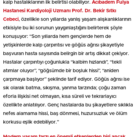
kalp hastalıklarının ilk belirtisi olabiliyor.
Acıbadem Fulya
Hastanesi Kardiyoloji Uzmanı Prof. Dr. Bekir Sıtkı
Cebeci
, özellikle son yıllarda yanlış yaşam alışkanlıklarının
etkisiyle bu iki sorunun yaygınlaştığını belirterek şöyle
konuşuyor: “Son yıllarda hem gençlerde hem de
yetişkinlerde kalp çarpıntısı ve göğüs ağrısı şikayetiyle
başvuran hasta sayısında belirgin bir artış dikkat çekiyor.
Hastalar çarpıntıyı çoğunlukla “kalbim hızlandı”, “tekli
atımlar oluyor”, “göğsümde bir boşluk hissi”, “aniden
çarpmaya başlıyor” şeklinde tarif ediyor. Göğüs ağrısı ise
sık olarak batma, sıkışma, yanma tarzında; çoğu zaman
eforla ilişkisi net olmayan, kısa süreli ve tekrarlayıcı
özellikte anlatılıyor. Genç hastalarda bu şikayetlere sıklıkla
nefes alamama hissi, baş dönmesi, huzursuzluk ve ölüm
korkusu eşlik edebiliyor.”
Modern yaşam tarzı en önemli etkenlerden biri ancak…