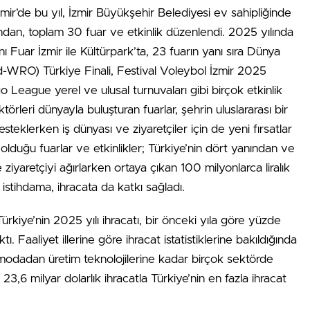
mir’de bu yıl, İzmir Büyükşehir Belediyesi ev sahipliğinde
afından, toplam 30 fuar ve etkinlik düzenlendi. 2025 yılında
 Fuar İzmir ile Kültürpark’ta, 23 fuarın yanı sıra Dünya
-WRO) Türkiye Finali, Festival Voleybol İzmir 2025
 League yerel ve ulusal turnuvaları gibi birçok etkinlik
ktörleri dünyayla buluşturan fuarlar, şehrin uluslararası bir
steklerken iş dünyası ve ziyaretçiler için de yeni fırsatlar
 olduğu fuarlar ve etkinlikler; Türkiye’nin dört yanından ve
iyaretçiyi ağırlarken ortaya çıkan 100 milyonlarca liralık
stihdama, ihracata da katkı sağladı.
 Türkiye’nin 2025 yılı ihracatı, bir önceki yıla göre yüzde
tı. Faaliyet illerine göre ihracat istatistiklerine bakıldığında
e, modadan üretim teknolojilerine kadar birçok sektörde
23,6 milyar dolarlık ihracatla Türkiye’nin en fazla ihracat