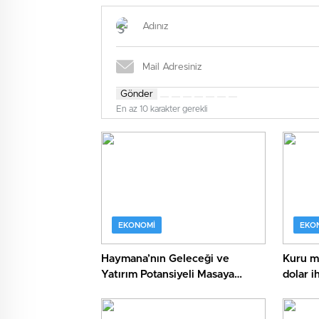
Gönder
En az 10 karakter gerekli
EKONOMI
EKO
Haymana’nın Geleceği ve
Kuru m
Yatırım Potansiyeli Masaya
dolar i
Yatırıldı
Ankara’