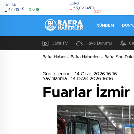
EURO
DOLAR
€
55,0224
%
$
47,7134
% 0.16
-0.02
GÜNDEM
DÜNY
Canlı TV
Hava Durumu
Ca
Bafra Haber – Bafra Haberleri – Bafra Son Daki
Güncellenme - 14 Ocak 2026 16:16
Yayınlanma - 14 Ocak 2026 16:16
Fuarlar İzmir