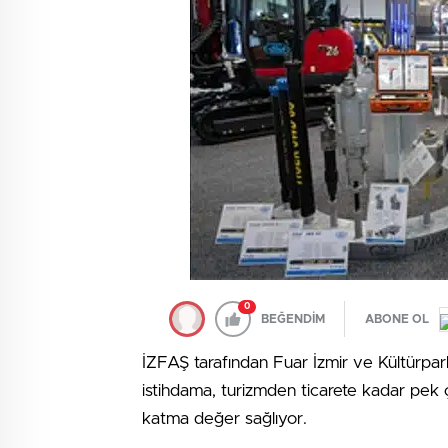
0
BEĞENDİM
ABONE OL
İZFAŞ tarafından Fuar İzmir ve Kültürpark’
istihdama, turizmden ticarete kadar pek ç
katma değer sağlıyor.