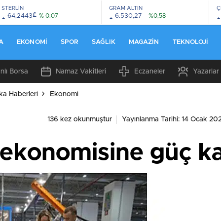
STERLİN
GRAM ALTIN
Ç
£
64,2443
% 0.07
6.530,27
%0,58
A
EKONOMI
SPOR
SAĞLIK
MAGAZIN
TEKNOLOJI
nlı Borsa
Namaz Vakitleri
Eczaneler
Yazarlar
ka Haberleri
Ekonomi
136 kez okunmuştur
Yayınlanma Tarihi: 14 Ocak 202
 ekonomisine güç ka