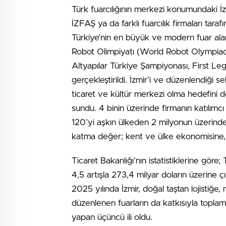
Türk fuarcılığının merkezi konumundaki İz
İZFAŞ ya da farklı fuarcılık firmaları tar
Türkiye’nin en büyük ve modern fuar alanı
Robot Olimpiyatı (World Robot Olympiad
Altyapılar Türkiye Şampiyonası, First Lego
gerçekleştirildi. İzmir’i ve düzenlendiği se
ticaret ve kültür merkezi olma hedefini de
sundu. 4 binin üzerinde firmanın katılımcı
120’yi aşkın ülkeden 2 milyonun üzerinde z
katma değer; kent ve ülke ekonomisine, i
Ticaret Bakanlığı’nın istatistiklerine göre;
4,5 artışla 273,4 milyar doların üzerine çık
2025 yılında İzmir, doğal taştan lojistiğ
düzenlenen fuarların da katkısıyla toplam 
yapan üçüncü ili oldu.