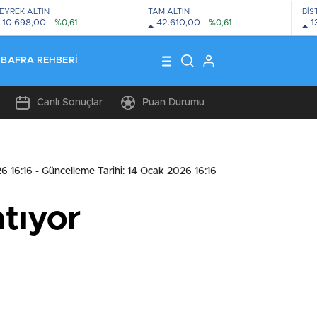
EYREK ALTIN
TAM ALTIN
BİS
10.698,00
%0,61
42.610,00
%0,61
1
BAFRA REHBERI
Canlı Sonuçlar
Puan Durumu
6 16:16
- Güncelleme Tarihi: 14 Ocak 2026 16:16
tıyor