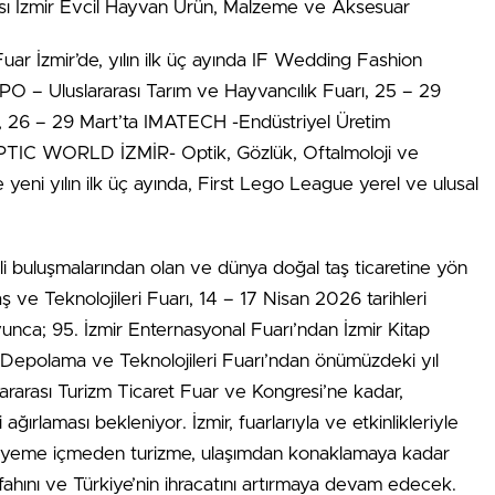
ası İzmir Evcil Hayvan Ürün, Malzeme ve Aksesuar
Fuar İzmir’de, yılın ilk üç ayında IF Wedding Fashion
PO – Uluslararası Tarım ve Hayvancılık Fuarı, 25 – 29
, 26 – 29 Mart’ta IMATECH -Endüstriyel Üretim
 OPTIC WORLD İZMİR- Optik, Gözlük, Oftalmoloji ve
e yeni yılın ilk üç ayında, First Lego League yerel ve ulusal
 buluşmalarından olan ve dünya doğal taş ticaretine yön
 ve Teknolojileri Fuarı, 14 – 17 Nisan 2026 tarihleri
oyunca; 95. İzmir Enternasyonal Fuarı’ndan İzmir Kitap
ik Depolama ve Teknolojileri Fuarı’ndan önümüzdeki yıl
slararası Turizm Ticaret Fuar ve Kongresi’ne kadar,
ağırlaması bekleniyor. İzmir, fuarlarıyla ve etkinlikleriyle
ken yeme içmeden turizme, ulaşımdan konaklamaya kadar
fahını ve Türkiye’nin ihracatını artırmaya devam edecek.