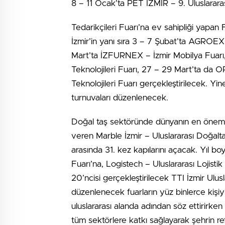
8 – 11 Ocak’ta PET İZMİR – 9. Uluslarar
Tedarikçileri Fuarı’na ev sahipliği yapan 
İzmir’in yanı sıra 3 – 7 Şubat’ta AGROEX
Mart’ta İZFURNEX – İzmir Mobilya Fuarı
Teknolojileri Fuarı, 27 – 29 Mart’ta da
Teknolojileri Fuarı gerçekleştirilecek. Yin
turnuvaları düzenlenecek.
Doğal taş sektöründe dünyanın en önemli
veren Marble İzmir – Uluslararası Doğaltaş
arasında 31. kez kapılarını açacak. Yıl b
Fuarı’na, Logistech – Uluslararası Lojist
20’ncisi gerçekleştirilecek TTI İzmir Ulu
düzenlenecek fuarların yüz binlerce kişiyi 
uluslararası alanda adından söz ettirir
tüm sektörlere katkı sağlayarak şehrin re