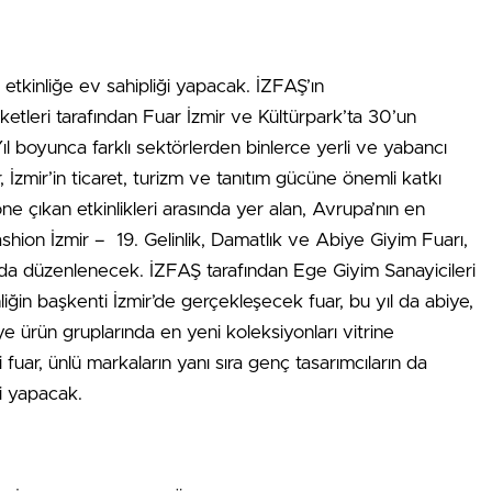
 etkinliğe ev sahipliği yapacak. İZFAŞ’ın
rketleri tarafından Fuar İzmir ve Kültürpark’ta 30’un
ıl boyunca farklı sektörlerden binlerce yerli ve yabancı
, İzmir’in ticaret, turizm ve tanıtım gücüne önemli katkı
 çıkan etkinlikleri arasında yer alan, Avrupa’nın en
ion İzmir – 19. Gelinlik, Damatlık ve Abiye Giyim Fuarı,
nda düzenlenecek. İZFAŞ tarafından Ege Giyim Sanayicileri
iğin başkenti İzmir’de gerçekleşecek fuar, bu yıl da abiye,
ye ürün gruplarında en yeni koleksiyonları vitrine
uar, ünlü markaların yanı sıra genç tasarımcıların da
ği yapacak.