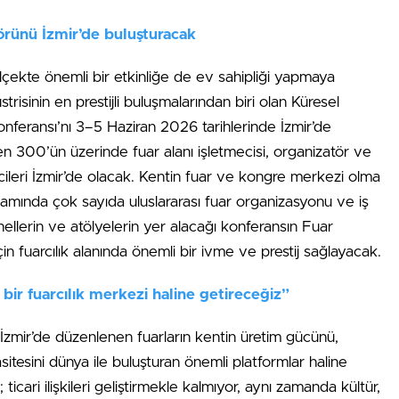
örünü İzmir’de buluşturacak
ölçekte önemli bir etkinliğe de ev sahipliği yapmaya
trisinin en prestijli buluşmalarından biri olan Küresel
Konferansı’nı 3–5 Haziran 2026 tarihlerinde İzmir’de
n 300’ün üzerinde fuar alanı işletmecisi, organizatör ve
lcileri İzmir’de olacak. Kentin fuar ve kongre merkezi olma
mında çok sayıda uluslararası fuar organizasyonu ve iş
nellerin ve atölyelerin yer alacağı konferansın Fuar
in fuarcılık alanında önemli bir ivme ve prestij sağlayacak.
 bir fuarcılık merkezi haline getireceğiz”
mir’de düzenlenen fuarların kentin üretim gücünü,
sitesini dünya ile buluşturan önemli platformlar haline
; ticari ilişkileri geliştirmekle kalmıyor, aynı zamanda kültür,