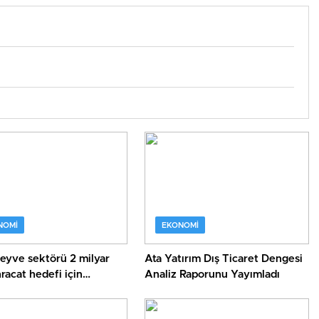
NOMI
EKONOMI
eyve sektörü 2 milyar
Ata Yatırım Dış Ticaret Dengesi
hracat hedefi için
Analiz Raporunu Yayımladı
dan destek istedi