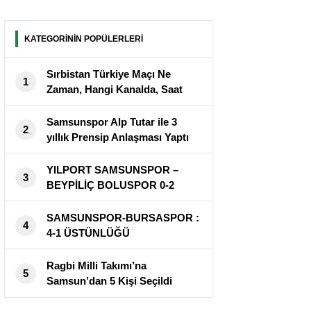
KATEGORİNİN POPÜLERLERİ
Sırbistan Türkiye Maçı Ne
1
Zaman, Hangi Kanalda, Saat
Kaçta?
Samsunspor Alp Tutar ile 3
2
yıllık Prensip Anlaşması Yaptı
YILPORT SAMSUNSPOR –
3
BEYPİLİÇ BOLUSPOR 0-2
SAMSUNSPOR-BURSASPOR :
4
4-1 ÜSTÜNLÜĞÜ
Ragbi Milli Takımı’na
5
Samsun’dan 5 Kişi Seçildi