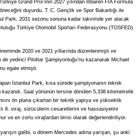
ürkiye Grand Prix’inin 2027 yılından itibaren FIA Formula
eceğini duyurdu. T. C. Gençlik ve Spor Bakanlığı ile
ul Park, 2031 sezonu sonuna kadar takvimde yer alacak
mluluğu Türkiye Otomobil Sporları Federasyonu (TOSFED)
öneminde 2020 ve 2021 yıllarında düzenlenmişti ve
 de yedinci Pilotlar Şampiyonluğu’nu kazanarak Michael
u egale etmişti.
 yapan İstanbul Park, kısa sürede şampiyonanın teknik
ün kazandı. Saat yönünün tersine dönülen 5,338 kilometrelik
sını ön plana çıkartan bir teknik yapıya ve yükseklik
 8. viraj, sürücülerin cesaretlerini ve hassasiyetini
ve en zorlu virajlardan birisi olarak değerlendiriliyor.
 yarışın galibi, o dönem Mercedes adına yarışan, şu anki