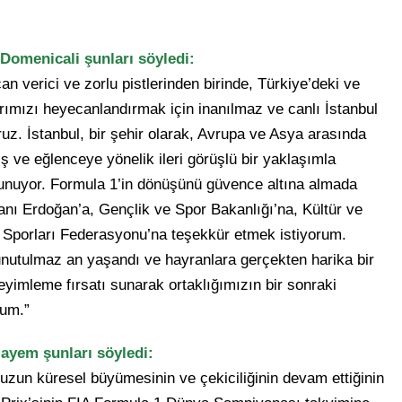
Domenicali şunları söyledi:
an verici ve zorlu pistlerinden birinde, Türkiye’deki ve
rımızı heyecanlandırmak için inanılmaz ve canlı İstanbul
z. İstanbul, bir şehir olarak, Avrupa ve Asya arasında
 iş ve eğlenceye yönelik ileri görüşlü bir yaklaşımla
 sunuyor. Formula 1’in dönüşünü güvence altına almada
nı Erdoğan’a, Gençlik ve Spor Bakanlığı’na, Kültür ve
 Sporları Federasyonu’na teşekkür etmek istiyorum.
 unutulmaz an yaşandı ve hayranlara gerçekten harika bir
yimleme fırsatı sunarak ortaklığımızın bir sonraki
um.”
yem şunları söyledi:
zun küresel büyümesinin ve çekiciliğinin devam ettiğinin