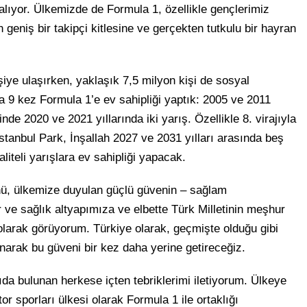
 alıyor. Ülkemizde de Formula 1, özellikle gençlerimiz
eniş bir takipçi kitlesine ve gerçekten tutkulu bir hayran
iye ulaşırken, yaklaşık 7,5 milyon kişi de sosyal
 9 kez Formula 1’e ev sahipliği yaptık: 2005 ve 2011
de 2020 ve 2021 yıllarında iki yarış. Özellikle 8. virajıyla
İstanbul Park, İnşallah 2027 ve 2031 yılları arasında beş
iteli yarışlara ev sahipliği yapacak.
nü, ülkemize duyulan güçlü güvenin – sağlam
ve sağlık altyapımıza ve elbette Türk Milletinin meşhur
 olarak görüyorum. Türkiye olarak, geçmişte olduğu gibi
arak bu güveni bir kez daha yerine getireceğiz.
ıda bulunan herkese içten tebriklerimi iletiyorum. Ülkeye
r sporları ülkesi olarak Formula 1 ile ortaklığı