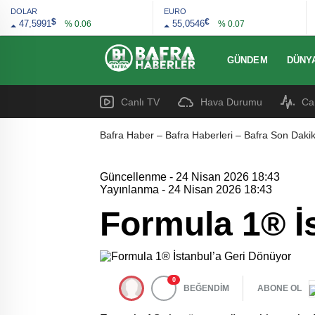
DOLAR
EURO
$
€
47,5991
55,0546
% 0.06
% 0.07
GÜNDEM
DÜNY
Canlı TV
Hava Durumu
Ca
Bafra Haber – Bafra Haberleri – Bafra Son Dakik
Güncellenme - 24 Nisan 2026 18:43
Yayınlanma - 24 Nisan 2026 18:43
Formula 1® İ
0
BEĞENDİM
ABONE OL