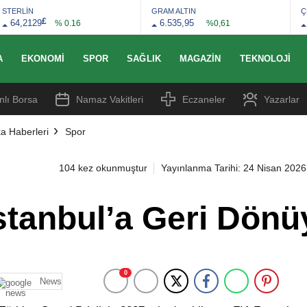
STERLİN
GRAM ALTIN
Ç
£
64,2129
6.535,95
% 0.16
%0,61
A
EKONOMI
SPOR
SAĞLIK
MAGAZIN
TEKNOLOJI
nlı Borsa
Namaz Vakitleri
Eczaneler
Yazarlar
a Haberleri
Spor
104 kez okunmuştur
Yayınlanma Tarihi: 24 Nisan 2026
stanbul’a Geri Dönü
0
News