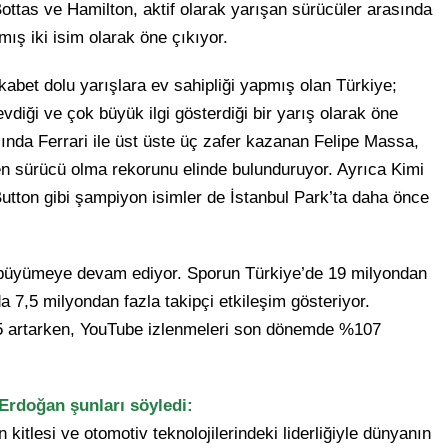
 Bottas ve Hamilton, aktif olarak yarışan sürücüler arasında
ış iki isim olarak öne çıkıyor.
bet dolu yarışlara ev sahipliği yapmış olan Türkiye;
evdiği ve çok büyük ilgi gösterdiği bir yarış olarak öne
sında Ferrari ile üst üste üç zafer kazanan Felipe Massa,
den sürücü olma rekorunu elinde bulunduruyor. Ayrıca Kimi
utton gibi şampiyon isimler de İstanbul Park’ta daha önce
a büyümeye devam ediyor. Sporun Türkiye’de 19 milyondan
 7,5 milyondan fazla takipçi etkileşim gösteriyor.
25 artarken, YouTube izlenmeleri son dönemde %107
rdoğan şunları söyledi:
kitlesi ve otomotiv teknolojilerindeki liderliğiyle dünyanın