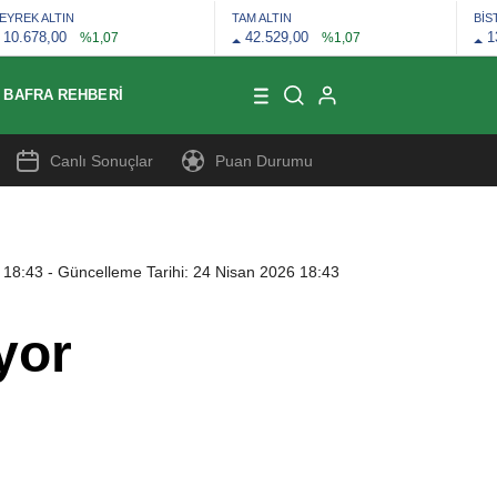
EYREK ALTIN
TAM ALTIN
BİS
10.678,00
42.529,00
1
%1,07
%1,07
BAFRA REHBERI
Canlı Sonuçlar
Puan Durumu
 18:43
- Güncelleme Tarihi: 24 Nisan 2026 18:43
yor