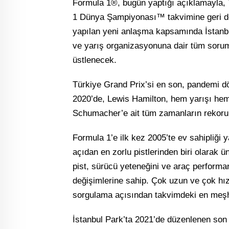
Formula 1®, bugün yaptığı açıklamayla, T
1 Dünya Şampiyonası™ takvimine geri dön
yapılan yeni anlaşma kapsamında İstanb
ve yarış organizasyonuna dair tüm soru
üstlenecek.
Türkiye Grand Prix’si en son, pandemi d
2020’de, Lewis Hamilton, hem yarışı hem
Schumacher’e ait tüm zamanların rekorun
Formula 1’e ilk kez 2005’te ev sahipliği
açıdan en zorlu pistlerinden biri olarak 
pist, sürücü yeteneğini ve araç performan
değişimlerine sahip. Çok uzun ve çok hızlı
sorgulama açısından takvimdeki en meşhur 
İstanbul Park’ta 2021’de düzenlenen son