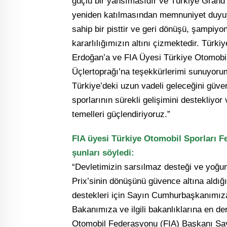
güçlü bir yansımasıdır ve Türkiye Grand
yeniden katılmasından memnuniyet duyuyo
sahip bir pisttir ve geri dönüşü, şampiy
kararlılığımızın altını çizmektedir. Tü
Erdoğan’a ve FIA Üyesi Türkiye Otomob
Üçlertoprağı’na teşekkürlerimi sunuyorum
Türkiye’deki uzun vadeli geleceğini güv
sporlarının sürekli gelişimini destekliyo
temelleri güçlendiriyoruz.”
FIA üyesi Türkiye Otomobil Sporları 
şunları söyledi:
“Devletimizin sarsılmaz desteği ve yoğu
Prix’sinin dönüşünü güvence altına aldığı
destekleri için Sayın Cumhurbaşkanımız
Bakanımıza ve ilgili bakanlıklarına en de
Otomobil Federasyonu (FIA) Başkanı S