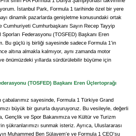
 Prix’sinin FIA Formula 1 Dünya Şampiyonası takvimine
rum. İstanbul Park, Formula 1 tarihinde özel bir yere
onayı dinamik pazarlarda genişletme konusundaki ortak
rkiye Cumhuriyeti Cumhurbaşkanı Sayın Recep Tayyip
il Sporları Federasyonu (TOSFED) Başkanı Eren
. Bu güçlü iş birliği sayesinde sadece Formula 1’in
ence altına almakla kalmıyor, aynı zamanda motor
r ve önümüzdeki yıllarda sürdürülebilir büyüme için
Federasyonu (TOSFED) Başkanı Eren Üçlertoprağı
n çabalarımız sayesinde, Formula 1 Türkiye Grand
mızı büyük bir gururla duyuruyoruz. Bu vesileyle, değerli
a, Gençlik ve Spor Bakanımıza ve Kültür ve Turizm
rin şükranlarımızı sunmak isteriz. Ayrıca, Uluslararası
ayın Muhammed Ben Sülayem’e ve Formula 1 CEO’su