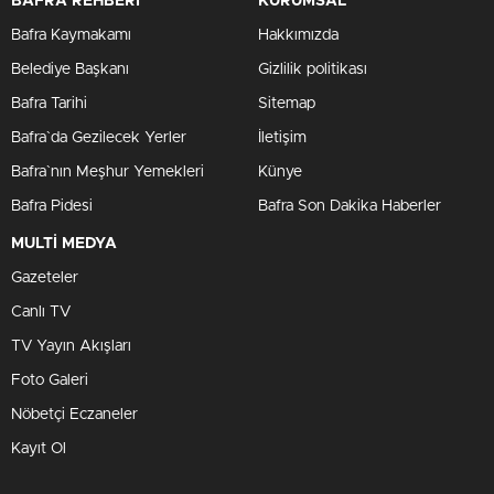
BAFRA REHBERİ
KURUMSAL
Bafra Kaymakamı
Hakkımızda
Belediye Başkanı
Gizlilik politikası
Bafra Tarihi
Sitemap
Bafra`da Gezilecek Yerler
İletişim
Bafra`nın Meşhur Yemekleri
Künye
Bafra Pidesi
Bafra Son Dakika Haberler
MULTİ MEDYA
Gazeteler
Canlı TV
TV Yayın Akışları
Foto Galeri
Nöbetçi Eczaneler
Kayıt Ol