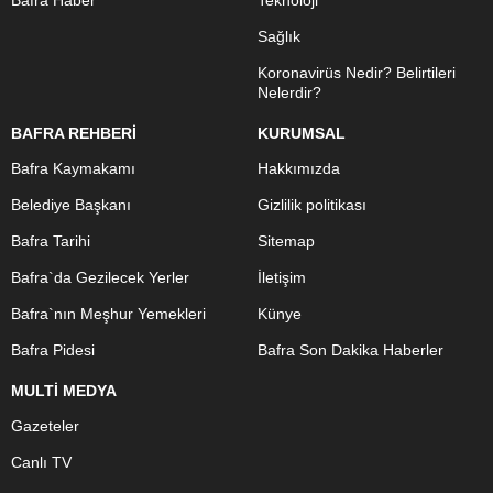
Bafra Haber
Teknoloji
Sağlık
Koronavirüs Nedir? Belirtileri
Nelerdir?
BAFRA REHBERİ
KURUMSAL
Bafra Kaymakamı
Hakkımızda
Belediye Başkanı
Gizlilik politikası
Bafra Tarihi
Sitemap
Bafra`da Gezilecek Yerler
İletişim
Bafra`nın Meşhur Yemekleri
Künye
Bafra Pidesi
Bafra Son Dakika Haberler
MULTİ MEDYA
Gazeteler
Canlı TV