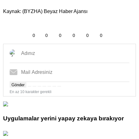
Kaynak: (BYZHA) Beyaz Haber Ajansı
0
0
0
0
0
0
Gönder
En az 10 karakter gerekli
Uygulamalar yerini yapay zekaya bırakıyor