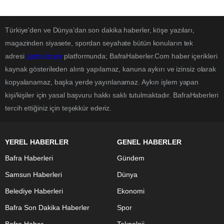
Türkiye'den ve Dünya’dan son dakika haberler, köşe yazıları,
magazinden siyasete, spordan seyahate bütün konuların tek
adresi
BafraHaber
platformunda; BafraHaberler.Com haber içerikleri
kaynak gösterileden alıntı yapılamaz, kanuna aykırı ve izinsiz olarak
kopyalanamaz, başka yerde yayınlanamaz. Aykırı işlem yapan
kişi/kişiler için yasal başvuru hakkı saklı tutulmaktadır. BafraHaberleri
tercih ettiğiniz için teşekkür ederiz.
YEREL HABERLER
GENEL HABERLER
Bafra Haberleri
Gündem
Samsun Haberleri
Dünya
Belediye Haberleri
Ekonomi
Bafra Son Dakika Haberler
Spor