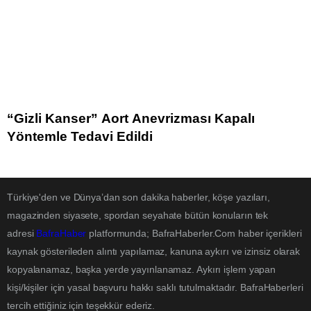
“Gizli Kanser” Aort Anevrizması Kapalı
Yöntemle Tedavi Edildi
Türkiye'den ve Dünya’dan son dakika haberler, köşe yazıları,
magazinden siyasete, spordan seyahate bütün konuların tek
adresi
BafraHaber
platformunda; BafraHaberler.Com haber içerikleri
kaynak gösterileden alıntı yapılamaz, kanuna aykırı ve izinsiz olarak
kopyalanamaz, başka yerde yayınlanamaz. Aykırı işlem yapan
kişi/kişiler için yasal başvuru hakkı saklı tutulmaktadır. BafraHaberleri
tercih ettiğiniz için teşekkür ederiz.