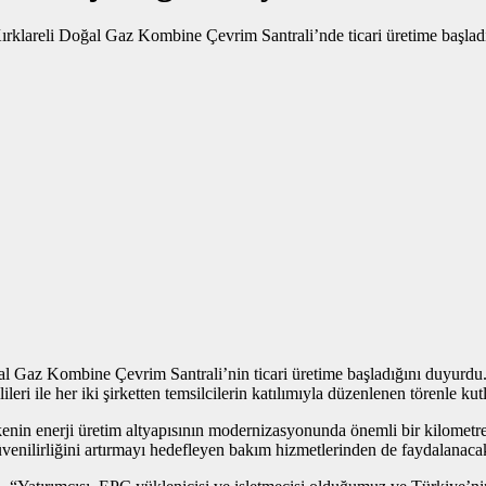
az Kombine Çevrim Santrali’nin ticari üretime başladığını duyurdu. 
ri ile her iki şirketten temsilcilerin katılımıyla düzenlenen törenle kut
 ülkenin enerji üretim altyapısının modernizasyonunda önemli bir kilome
enilirliğini artırmayı hedefleyen bakım hizmetlerinden de faydalanaca