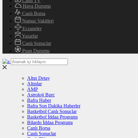
Canlı TV
Hava Durumu
Canlı Borsa
Namaz Vakitleri
Eczaneler
Yazarlar
Canlı Sonuçlar
Puan Durumu
Altın Detay
Altınlar
AMP
Astroloji Burç
Bafra Haber
Bafra Son Dakika Haberler
Basketbol Canlı Sonuçlar
Basketbol İddaa Programı
Bilardo İddaa Programı
Canlı Borsa
Canlı Sonuçlar