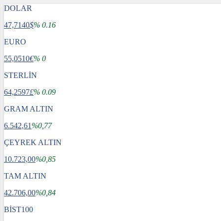
DOLAR
47,7140
$
% 0.16
EURO
55,0510
€
% 0
STERLİN
64,2597
£
% 0.09
GRAM ALTIN
6.542,61
%0,77
ÇEYREK ALTIN
10.723,00
%0,85
TAM ALTIN
42.706,00
%0,84
BİST100