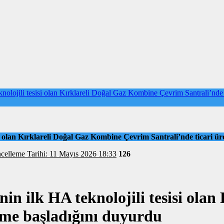
ojili tesisi olan Kırklareli Doğal Gaz Kombine Çevrim Santrali’nde t
 olan Kırklareli Doğal Gaz Kombine Çevrim Santrali’nde ticari ür
celleme Tarihi: 11 Mayıs 2026 18:33
126
n ilk HA teknolojili tesisi olan
ime başladığını duyurdu