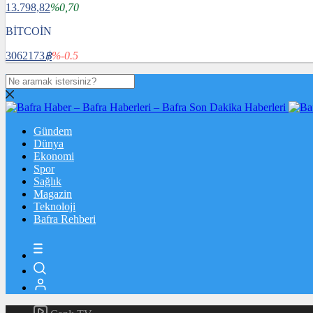
13.798,82
%0,70
BİTCOİN
3062173
฿
%-0.5
Gündem
Dünya
Ekonomi
Spor
Sağlık
Magazin
Teknoloji
Bafra Rehberi