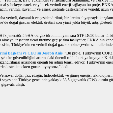
a
, “Yatırımcısı, EPC yüklenicisi ve işletmecisi olduğumuz ve Türkiye’ni
 Ulusal şebekeye esnek ve yüksek verimli enerji sağlayan bu proje, ENKA
iyacını verimli, güvenilir ve esnek üretimle desteklemeye yönelik uzun 
daha verimli, dayanıklı ve çeşitlendirilmiş bir üretim altyapısıyla karşı
’de doğal gazdan elektrik üretimi son yirmi yılda büyük artış gösterdi 
H78 jeneratörlü 9HA.02 gaz türbininin yanı sıra STF-D650 buhar türbin
n almaya, inşaattan ticari üretime geçişe tüm faaliyetler, ENKA’nın ken
sisin, Türkiye’nin en verimli doğal gaz kombine çevrim santrallerinden
rimi Başkanı ve CEO’su Joseph Anis
, “Bu proje, Türkiye’nin COP31
 ve şebeke güvenilirliğini artırmadaki önemli rolünü ortaya koyuyor. Kır
zandırılması açısından önemli bir adımı temsil ediyor. Türkiye’nin en
erle desteklemekten gurur duyuyoruz,” dedi.
 Vernova; doğal gaz, rüzgâr, hidroelektrik ve güneş enerjisi teknolojile
ri sayesinde Türkiye genelinde yaklaşık 33,5 gigavatlık (GW) kurulu gü
gigavata ulaştı.