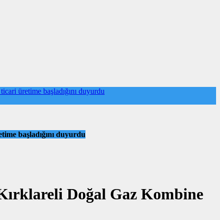
icari üretime başladığını duyurdu
etime başladığını duyurdu
 Kırklareli Doğal Gaz Kombine