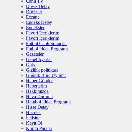
Canlı TV
Döviz Detay
Dövizler
Eczane
Endeks Detay
Endeksler
Favori İçeriklerim
Favori İçeriklerim
Futbol Canlı Sonuçlar
Futbol İddaa Programı
Gazeteler
Genel Ayarlar
Giriş
Gizlilik politikası
Günlük Burç Uyumu
Haber Gönder
Haberlerim
Hakkımızda
Hava Durumu
Hentbol İddaa Programı
Hisse Detay
Hisseler
İletişim
Kayıt Ol
Kripto Paralar