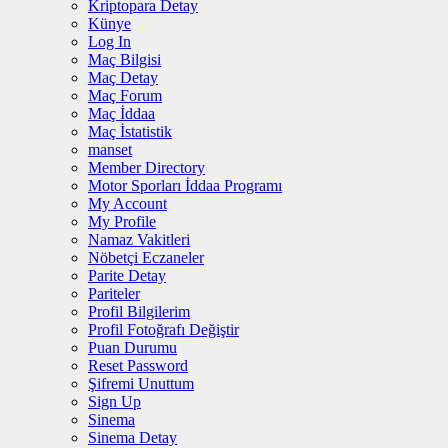
Kriptopara Detay
Künye
Log In
Maç Bilgisi
Maç Detay
Maç Forum
Maç İddaa
Maç İstatistik
manset
Member Directory
Motor Sporları İddaa Programı
My Account
My Profile
Namaz Vakitleri
Nöbetçi Eczaneler
Parite Detay
Pariteler
Profil Bilgilerim
Profil Fotoğrafı Değiştir
Puan Durumu
Reset Password
Şifremi Unuttum
Sign Up
Sinema
Sinema Detay