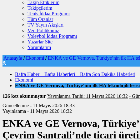
Takip Ettiklerim
Takipçilerim
Tenis İddaa Programı
Tüm Oranlar
TV Yayın Akışları
Veri Politikamız
Voleybol İddaa Programı
Yazarlar Site
Yorumlarım
Anasayfa
/
Ekonomi
/
ENKA ve GE Vernova, Türkiye’nin ilk HA teknol
Bafra Haber – Bafra Haberleri – Bafra Son Dakika Haberleri
Ekonomi
ENKA ve GE Vernova, Türkiye’nin ilk HA teknolojili tesisi
126 kez okunmuştur
Yayınlanma Tarihi: 11 Mayıs 2026 18:32
- Gün
Güncellenme - 11 Mayıs 2026 18:33
Yayınlanma - 11 Mayıs 2026 18:32
ENKA ve GE Vernova, Türkiye’ni
Çevrim Santrali’nde ticari üret