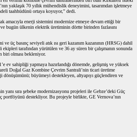
n en verimli kombine çevrim santrallerinden biri olan Kırklareli’ndeki
’nın yaklaşık 70 yıllık mühendislik deneyimini, tasarımdan işletmeye
vadeli taahhüdünü ortaya koyuyor,” dedi.
lamak amacıyla enerji sistemini modernize etmeye devam ettiği bir
ve bugün ülkenin elektrik üretiminin dörtte birinden fazlasını
i ve üç basınç seviyeli atık ısı geri kazanım kazanının (HRSG) dahil
di ekipleri tarafından yürütülen ve 36 ay süren bir çalışmanın sonunda
 biri olması bekleniyor.
’e ev sahipliği yapmaya hazırlandığı dönemde, gelişmiş ve yüksek
klareli Doğal Gaz Kombine Çevrim Santrali’nin ticari üretime
erji dönüşümünü; büyümeyi destekleyen, altyapıyı güçlendiren ve
rinin yanı sıra şebeke modernizasyonu projeleri ile Gebze’deki Güç
ç portföyünü destekliyor. Bu projeyle birlikte, GE Vernova’nın