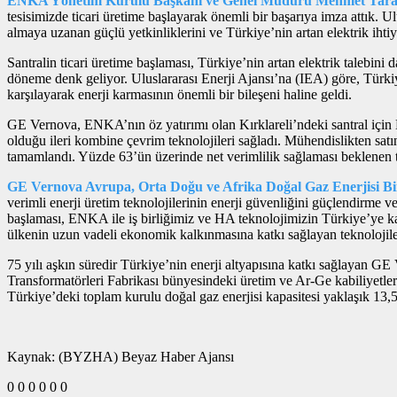
ENKA Yönetim Kurulu Başkanı ve Genel Müdürü Mehmet Tar
tesisimizde ticari üretime başlayarak önemli bir başarıya imza attık.
almaya uzanan güçlü yetkinliklerini ve Türkiye’nin artan elektrik iht
Santralin ticari üretime başlaması, Türkiye’nin artan elektrik talebini 
döneme denk geliyor. Uluslararası Enerji Ajansı’na (IEA) göre, Türkiye
karşılayarak enerji karmasının önemli bir bileşeni haline geldi.
GE Vernova, ENKA’nın öz yatırımı olan Kırklareli’ndeki santral için 
olduğu ileri kombine çevrim teknolojileri sağladı. Mühendislikten satı
tamamlandı. Yüzde 63’ün üzerinde net verimlilik sağlaması beklenen te
GE Vernova Avrupa, Orta Doğu ve Afrika Doğal Gaz Enerjisi Bi
verimli enerji üretim teknolojilerinin enerji güvenliğini güçlendirme
başlaması, ENKA ile iş birliğimiz ve HA teknolojimizin Türkiye’ye ka
ülkenin uzun vadeli ekonomik kalkınmasına katkı sağlayan teknolojil
75 yılı aşkın süredir Türkiye’nin enerji altyapısına katkı sağlayan GE
Transformatörleri Fabrikası bünyesindeki üretim ve Ar-Ge kabiliyetle
Türkiye’deki toplam kurulu doğal gaz enerjisi kapasitesi yaklaşık 13,5 
Kaynak: (BYZHA) Beyaz Haber Ajansı
0
0
0
0
0
0