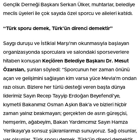
Gençlik Derneği Başkanı Serkan Ülker, muhtarlar, belediye
meclis üyeleri ile çok sayıda özel sporcu ve aileleri katıldı.
“Türk sporu demek, Türk’ün direnci demektir”
Saygı duruşu ve İstiklal Marşı’nın okunmasıyla başlayan
organizasyonda sporculara ve salondaki sporseverlere
hitaben konuşan
Keçiören Belediye Başkanı Dr. Mesut
Özarslan,
şunları söyledi: “Sporcunun her zaman önünü
açan ve gelişimini sağlayan kim varsa yüce Mevla’m ondan
razı olsun. Bizlere her türlü desteği veren başta dünya
liderimiz Sayın Recep Tayyip Erdoğan Beyefendi’ye,
kıymetli Bakanımız Osman Aşkın Bak’a ve bizleri hiçbir
zaman yalnız bırakmayan; gerçekten de asrın güreşçisi,
hemşerim, ağabeyim, Bakan Yardımcımız Sayın Hamza
Yerlikaya’ya sonsuz şükranlarımızı sunuyoruz. Sağ olsunlar,
var olsunlar. Türk sporu demek, Türk’ün direnci demektir.