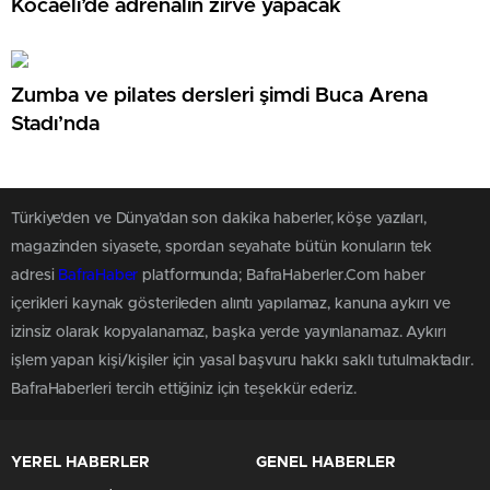
Kocaeli’de adrenalin zirve yapacak
Zumba ve pilates dersleri şimdi Buca Arena
Stadı’nda
Türkiye'den ve Dünya’dan son dakika haberler, köşe yazıları,
magazinden siyasete, spordan seyahate bütün konuların tek
adresi
BafraHaber
platformunda; BafraHaberler.Com haber
içerikleri kaynak gösterileden alıntı yapılamaz, kanuna aykırı ve
izinsiz olarak kopyalanamaz, başka yerde yayınlanamaz. Aykırı
işlem yapan kişi/kişiler için yasal başvuru hakkı saklı tutulmaktadır.
BafraHaberleri tercih ettiğiniz için teşekkür ederiz.
YEREL HABERLER
GENEL HABERLER