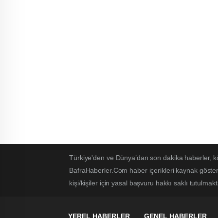
Türkiye'den ve Dünya’dan son dakika haberler, k
BafraHaberler.Com haber içerikleri kaynak göster
kişi/kişiler için yasal başvuru hakkı saklı tutulmakt
YEREL HABERLER
GENEL HABERLER