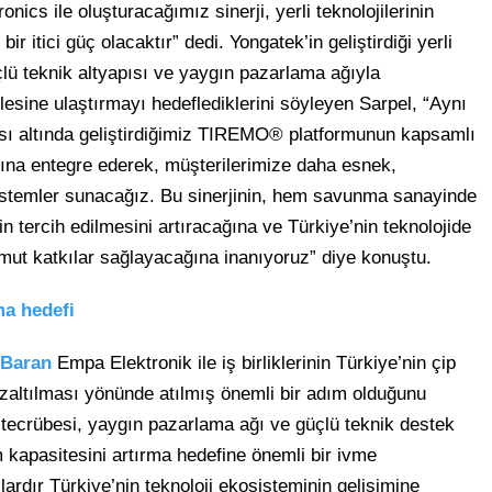
nics ile oluşturacağımız sinerji, yerli teknolojilerinin
 itici güç olacaktır” dedi. Yongatek’in geliştirdiği yerli
çlü teknik altyapısı ve yaygın pazarlama ağıyla
tlesine ulaştırmayı hedeflediklerini söyleyen Sarpel, “Aynı
ı altında geliştirdiğimiz TIREMO® platformunun kapsamlı
pısına entegre ederek, müşterilerimize daha esnek,
sistemler sunacağız. Bu sinerjinin, hem savunma sanayinde
in tercih edilmesini artıracağına ve Türkiye’nin teknolojide
omut katkılar sağlayacağına inanıyoruz” diye konuştu.
ma hedefi
 Baran
Empa Elektronik ile iş birliklerinin Türkiye’nin çip
zaltılması yönünde atılmış önemli bir adım olduğunu
 tecrübesi, yaygın pazarlama ağı ve güçlü teknik destek
ım kapasitesini artırma hedefine önemli bir ivme
lardır Türkiye’nin teknoloji ekosisteminin gelişimine