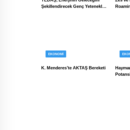
Şekillendirecek Genç Yetenekleri
Roaming
Arıyor
EKONOMI
EKO
K. Menderes’te AKTAŞ Bereketi
Hayman
Potansi