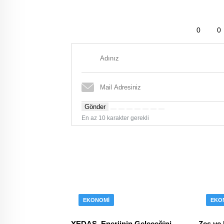
0
0
Gönder
En az 10 karakter gerekli
EKONOMI
EKO
YEDAŞ, Enerjinin Geleceğini
Zes ve 