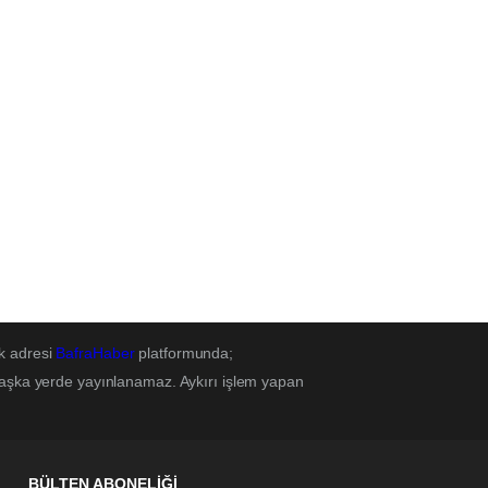
k adresi
BafraHaber
platformunda;
başka yerde yayınlanamaz. Aykırı işlem yapan
BÜLTEN ABONELİĞİ