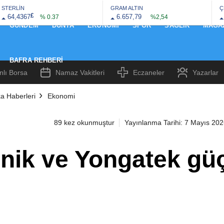
STERLİN
GRAM ALTIN
Ç
£
64,4367
6.657,79
% 0.37
%2,54
GÜNDEM
DÜNYA
EKONOMI
SPOR
SAĞLIK
MAGA
BAFRA REHBERI
nlı Borsa
Namaz Vakitleri
Eczaneler
Yazarlar
a Haberleri
Ekonomi
89 kez okunmuştur
Yayınlanma Tarihi: 7 Mayıs 202
nik ve Yongatek güç