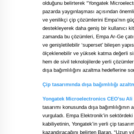
olduğunu belirterek “Yongatek Microelectro
pazarda yaygınlaşması açısından önemli bir
ve yenilikçi çip çözümlerini Empa’nın gü
destekleyerek daha geniş bir kullanıcı ki
zamanda bu çözümleri, Empa Ar-Ge çatıs
ve genişletilebilir ‘superset’ bileşen ya
ölçeklenebilir ve yüksek katma değerli 
hem de sivil teknolojilerde yerli çözümler
dışa bağımlılığını azaltma hedeflerine s
Çip tasarımında dışa bağımlılığı azalt
Yongatek Microelectronics CEO’su Ali
tasarımı konusunda dışa bağımlılığının a
vurguladı. Empa Elektronik’in sektördeki
kabiliyetinin, Yongatek’in yerli çip tasar
kazandıracağını belirten Baran, “Uzun yıl