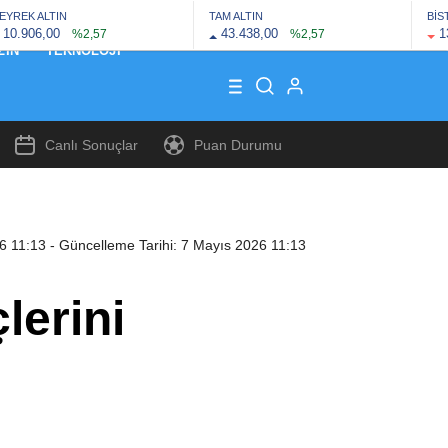
EYREK ALTIN
TAM ALTIN
BİS
10.906,00
43.438,00
1
%2,57
%2,57
ZIN
TEKNOLOJI
Canlı Sonuçlar
Puan Durumu
6 11:13
- Güncelleme Tarihi: 7 Mayıs 2026 11:13
lerini