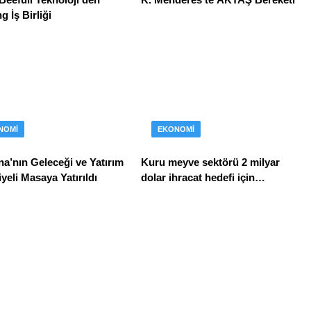
 İş Birliği
NOMI
EKONOMI
a’nın Geleceği ve Yatırım
Kuru meyve sektörü 2 milyar
yeli Masaya Yatırıldı
dolar ihracat hedefi için
Ankara’dan destek istedi