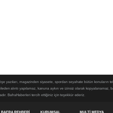
öşe yazıları, magazinden siyasete, spordan seyahate bütün konuların te
ileden alıntı yapılamaz, kanuna aykırı ve izinsiz olarak kopyalanamaz, 
adır. BafraHaberleri tercih ettiğiniz için teşekkür ederiz.
BAFRA REHBERİ
KURUMSAL
MULTİ MEDYA