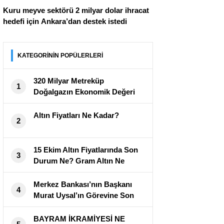
Kuru meyve sektörü 2 milyar dolar ihracat
hedefi için Ankara’dan destek istedi
KATEGORİNİN POPÜLERLERİ
320 Milyar Metreküp
1
Doğalgazın Ekonomik Değeri
Açıklandı
Altın Fiyatları Ne Kadar?
2
15 Ekim Altın Fiyatlarında Son
3
Durum Ne? Gram Altın Ne
Kadar?
Merkez Bankası’nın Başkanı
4
Murat Uysal’ın Görevine Son
Verildi
BAYRAM İKRAMİYESİ NE