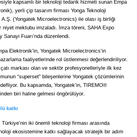
siyle kapsamlı bir teknoloji tedarik hizmeti sunan Empa
onik), yerli çip tasarım firması Yonga Teknoloji
A.Ş. (Yongatek Microelectronics) ile olası iş birliği
bir niyet mektubu imzaladı. İmza töreni, SAHA Expo
y Sanayi Fuarı’nda düzenlendi.
a Elektronik’in, Yongatek Microelectronics’in
azarlama faaliyetlerinde rol üstlenmesi değerlendiriliyor.
atı markası olan ve sektör profesyonelleriyle ilk kez
unun “superset” bileşenlerine Yongatek çözümlerinin
edefliyor. Bu kapsamda, Yongatek’in, TIREMO®
rinden biri haline gelmesi öngörülüyor.
lü katkı
,
Türkiye’nin iki önemli teknoloji firması arasında
knoloji ekosistemine katkı sağlayacak stratejik bir adım