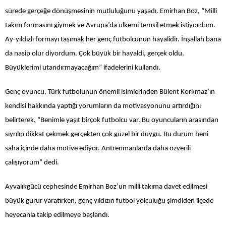
sürede gerçeğe dönüşmesinin mutluluğunu yaşadı. Emirhan Boz, “Milli
takım formasını giymek ve Avrupa’da ülkemi temsil etmek istiyordum.
Ay-yıldızlı formayı taşımak her genç futbolcunun hayalidir. İnşallah bana
da nasip olur diyordum. Çok büyük bir hayaldi, gerçek oldu.
Büyüklerimi utandırmayacağım” ifadelerini kullandı.
Genç oyuncu, Türk futbolunun önemli isimlerinden Bülent Korkmaz’ın
kendisi hakkında yaptığı yorumların da motivasyonunu artırdığını
belirterek, “Benimle yaşıt birçok futbolcu var. Bu oyuncuların arasından
sıyrılıp dikkat çekmek gerçekten çok güzel bir duygu. Bu durum beni
saha içinde daha motive ediyor. Antrenmanlarda daha özverili
çalışıyorum” dedi.
Ayvalıkgücü cephesinde Emirhan Boz’un milli takıma davet edilmesi
büyük gurur yaratırken, genç yıldızın futbol yolculuğu şimdiden ilçede
heyecanla takip edilmeye başlandı.