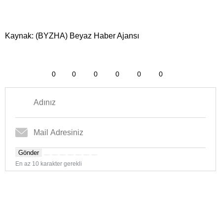
Kaynak: (BYZHA) Beyaz Haber Ajansı
0
0
0
0
0
0
Gönder
En az 10 karakter gerekli