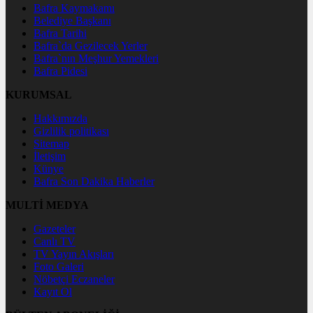
Bafra Kaymakamı
Belediye Başkanı
Bafra Tarihi
Bafra`da Gezilecek Yerler
Bafra`nın Meşhur Yemekleri
Bafra Pidesi
KURUMSAL
Hakkımızda
Gizlilik politikası
Sitemap
İletişim
Künye
Bafra Son Dakika Haberler
MULTİ MEDYA
Gazeteler
Canlı TV
TV Yayın Akışları
Foto Galeri
Nöbetçi Eczaneler
Kayıt Ol