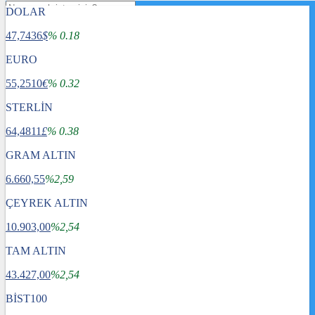
DOLAR
47,7436
$
% 0.18
EURO
55,2510
€
% 0.32
STERLİN
64,4811
£
% 0.38
GRAM ALTIN
6.660,55
%2,59
ÇEYREK ALTIN
10.903,00
%2,54
TAM ALTIN
Gündem
43.427,00
Dünya
%2,54
Ekonomi
BİST100
Spor
Sağlık