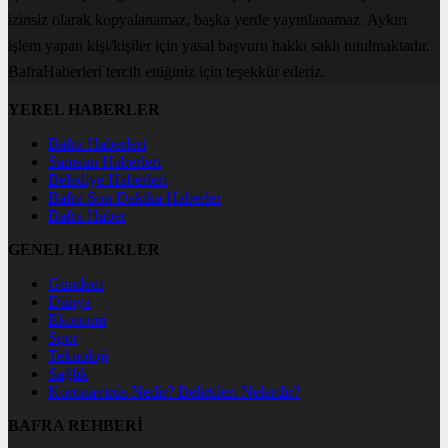
izinsiz olarak kopyalanamaz, başka yerde yayınlanamaz. Aykırı
işlem yapan kişi/kişiler için yasal başvuru hakkı saklı tutulmaktadır.
BafraHaberleri tercih ettiğiniz için teşekkür ederiz.
YEREL HABERLER
Bafra Haberleri
Samsun Haberleri
Belediye Haberleri
Bafra Son Dakika Haberler
Bafra Haber
GENEL HABERLER
Gündem
Dünya
Ekonomi
Spor
Teknoloji
Sağlık
Koronavirüs Nedir? Belirtileri Nelerdir?
BAFRA REHBERİ