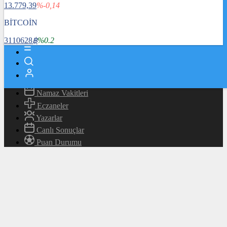
13.779,39
%-0,14
Magazin
Teknoloji
BİTCOİN
Bafra Rehberi
3110628
฿
%0.2
Canlı TV
Hava Durumu
Canlı Borsa
Namaz Vakitleri
Eczaneler
Yazarlar
Canlı Sonuçlar
Puan Durumu