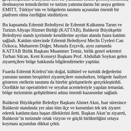
destinasyon temsilcilerini ve turizm yatırımcılarını bir araya getiren
EMITT, Türkiye’nin ve bölgelerin tanıtımı açısından önemli bir
platform olma özelliğini sürdürüyor.
Bu kapsamda Edremit Belediyesi ile Edremit Kalkınma Tarım ve
Turizm Altyapı Hizmet Birliği (KATTAB), Balıkesir Büyükşehir
Belediyesi standı içerisinde kendilerine ayrılan alanda fuara katılım
sağladı. Katılım sürecinde Edremit Belediyesi Meclis Üyeleri Can
Özkoca, Muharrem Döğer, Mustafa Erçevik, aynı zamanda
KATTAB Birlik Başkanı Muammer Temiz, birlik genel sekreteri
Turhan Silcan, Kent Konseyi Başkanı Prof. Abdullah Soykan gelen
ziyaretçilere bölge hakkında bilgilendirmeler yaptılar.
Fuarda Edremit Körfezi’nin doğal, kültürel ve turistik değerlerini
yansıtan tanıtım broşürleri ziyaretçilere sunulurken, bölgede faaliyet
gösteren otellerin tanıtımı da birebir görüşmelerle gerçekleştirildi.
Özellikle tur operatörleri ve seyahat acenteleriyle yapılan temaslar,
bölge turizminin geliştirilmesi adına önemli kazanımlar sağladı.
Balıkesir Büyükşehir Belediye Başkanı Ahmet Akın, fuar süresince
Balıkesir standında yer alan tüm ilçe ve kurumları tek tek ziyaret
ederek katılımcılara başarı dileklerini iletti. Başkan Akın’ın ziyareti,
Balıkesir’in turizmde ortak vizyon ve güçlü birlikteliğini ortaya
koyması açısından dikkat çekti.