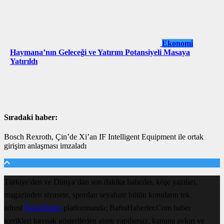
Ekonomi
Haymana’nın Geleceği ve Yatırım Potansiyeli Masaya
Yatırıldı
Sıradaki haber:
Bosch Rexroth, Çin’de Xi’an IF Intelligent Equipment ile ortak
girişim anlaşması imzaladı
Türkiye'den ve Dünya’dan son dakika haberler, köşe yazıları,
magazinden siyasete, spordan seyahate bütün konuların tek
adresi
BafraHaber
platformunda; BafraHaberler.Com haber
içerikleri kaynak gösterileden alıntı yapılamaz, kanuna aykırı ve