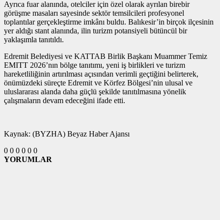
Ayrıca fuar alanında, otelciler için özel olarak ayrılan birebir
görüşme masaları sayesinde sektör temsilcileri profesyonel
toplantılar gerçekleştirme imkânı buldu. Balıkesir’in birçok ilçesinin
yer aldığı stant alanında, ilin turizm potansiyeli bütüncül bir
yaklaşımla tanıtıldı.
Edremit Belediyesi ve KATTAB Birlik Başkanı Muammer Temiz
EMITT 2026’nın bölge tanıtımı, yeni iş birlikleri ve turizm
hareketliliğinin artırılması açısından verimli geçtiğini belirterek,
önümüzdeki süreçte Edremit ve Körfez Bölgesi’nin ulusal ve
uluslararası alanda daha güçlü şekilde tanıtılmasına yönelik
çalışmaların devam edeceğini ifade etti.
Kaynak: (BYZHA) Beyaz Haber Ajansı
0
0
0
0
0
0
YORUMLAR