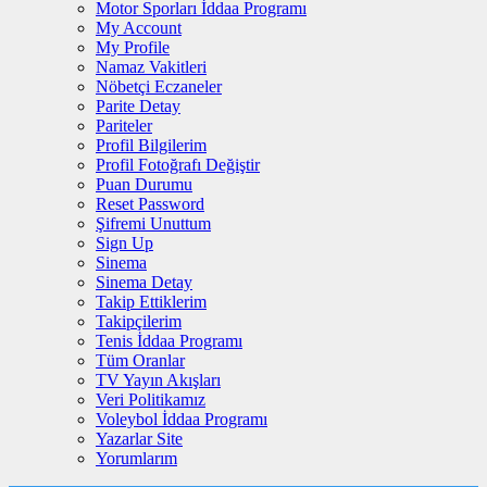
Motor Sporları İddaa Programı
My Account
My Profile
Namaz Vakitleri
Nöbetçi Eczaneler
Parite Detay
Pariteler
Profil Bilgilerim
Profil Fotoğrafı Değiştir
Puan Durumu
Reset Password
Şifremi Unuttum
Sign Up
Sinema
Sinema Detay
Takip Ettiklerim
Takipçilerim
Tenis İddaa Programı
Tüm Oranlar
TV Yayın Akışları
Veri Politikamız
Voleybol İddaa Programı
Yazarlar Site
Yorumlarım