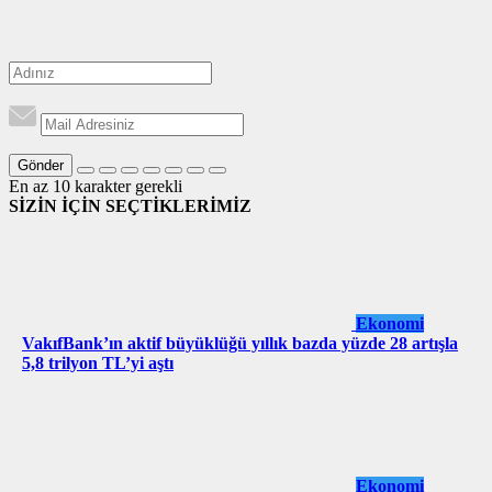
Gönder
En az 10 karakter gerekli
SİZİN İÇİN SEÇTİKLERİMİZ
Ekonomi
VakıfBank’ın aktif büyüklüğü yıllık bazda yüzde 28 artışla
5,8 trilyon TL’yi aştı
Ekonomi