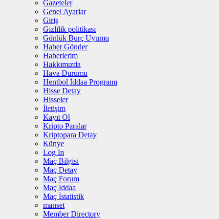
Gazeteler
Genel Ayarlar
Giriş
Gizlilik politikası
Günlük Burç Uyumu
Haber Gönder
Haberlerim
Hakkımızda
Hava Durumu
Hentbol İddaa Programı
Hisse Detay
Hisseler
İletişim
Kayıt Ol
Kripto Paralar
Kriptopara Detay
Künye
Log In
Maç Bilgisi
Maç Detay
Maç Forum
Maç İddaa
Maç İstatistik
manset
Member Directory