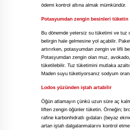
ödemi kontrol altına almak mümkündür.
Potasyumdan zengin besinleri tüketin
Bu dönemde yetersiz su tüketimi ve tuz o
belirgin hale gelmesine yol açabilir. Pake
artırırken, potasyumdan zengin ve lifli b
Potasyumdan zengin olan muz, avokado, 
tüketilebilir. Tuz tüketimini mutlaka azal
Maden suyu tüketiyorsanız sodyum oranı 
Lodos yüzünden iştah artabilir
Öğün atlamayın çünkü uzun süre aç kalmak
liften zengin öğünler tüketin. Örneğin; br
rafine karbonhidratlı gıdaları (beyaz ekme
artan iştah dalgalanmalarını kontrol etmek