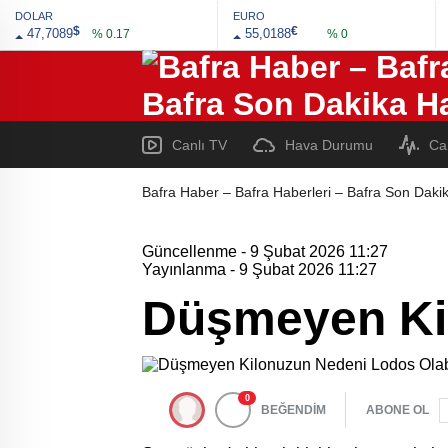
DOLAR
EURO
$
€
47,7089
55,0188
% 0.17
% 0
Canlı TV
Hava Durumu
Ca
Bafra Haber – Bafra Haberleri – Bafra Son Dakik
Güncellenme - 9 Şubat 2026 11:27
Yayınlanma - 9 Şubat 2026 11:27
Düşmeyen Kil
0
BEĞENDİM
ABONE OL