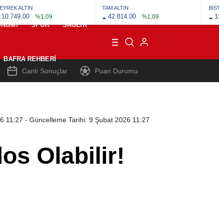
EYREK ALTIN
TAM ALTIN
BİS
10.749,00
42.814,00
1
%1,09
%1,09
ONOMI
SPOR
SAĞLIK
BAFRA REHBERI
Canlı Sonuçlar
Puan Durumu
26 11:27
- Güncelleme Tarihi: 9 Şubat 2026 11:27
s Olabilir!