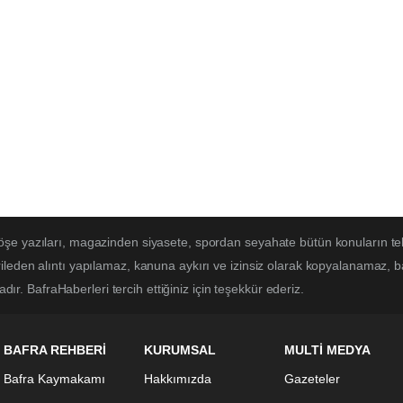
öşe yazıları, magazinden siyasete, spordan seyahate bütün konuların te
ileden alıntı yapılamaz, kanuna aykırı ve izinsiz olarak kopyalanamaz, 
adır. BafraHaberleri tercih ettiğiniz için teşekkür ederiz.
BAFRA REHBERİ
KURUMSAL
MULTİ MEDYA
Bafra Kaymakamı
Hakkımızda
Gazeteler