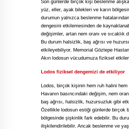
Son günlerde birçok kişi beslenme alışka
yüz, eller, ayak bilekleri ve karın bölges
durumun yalnızca beslenme hatalarından d
dengesini etkilemesinden de kaynaklanab
değişimler, artan nem oranı ve sıcaklık da
Bu durum halsizlik, baş ağrısı ve huzurs
etkileyebiliyor. Memorial Göztepe Hast
Akın lodosun vücudumuza fiziksel etkiler
Lodos fiziksel dengemizi de etkiliyor
Lodos, birçok kişinin hem ruh halini hem d
Havanın basıncındaki değişim, nem oranı
baş ağrısı, halsizlik, huzursuzluk gibi et
Özellikle lodosun estiği günlerde birçok 
bölgesinde şişkinlik fark edebilir. Bu dur
ilişkilendirilebilir. Ancak beslenme ve y