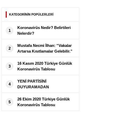
KATEGORİNİN POPÜLERLERİ
Koronavirüs Nedir? Belirtileri
1
Nelerdir?
Mustafa Necmi İlhan: “Vakalar
2
Artarsa Kısıtlamalar Gelebilir.”
16 Kasım 2020 Türkiye Günlük
3
Koronavirüs Tablosu
Yayımlandı
YENİ PARTİSİNİ
4
DUYURAMADAN
CORANAVİRÜS’E YAKALANDI
!
26 Ekim 2020 Türkiye Günlük
5
Koronavirüs Tablosu
Yayımlandı