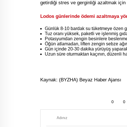
getirdiği stres ve gerginliği azaltmak içi
Lodos günlerinde ödemi azaltmaya yön
Günlük 8-10 bardak su tüketmeye özen gö
Tuz oranı yüksek, paketli ve işlenmiş gı
Potasyumdan zengin besinlere beslenmen
Öğün atlamadan, liften zengin sebze ağırl
Gün içinde 20-30 dakika yürüyüş yaparak
Uzun süre oturmaktan kaçının, düzenli ha
Kaynak: (BYZHA) Beyaz Haber Ajansı
0
0