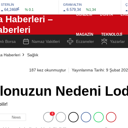
STERLİN
GRAM ALTIN
Ç
£
64,2468
6.579,34
% 0.1
%1,34
GÜNDEM
DÜNYA
EK
MAGAZIN
TEKNOLOJI
nlı Borsa
Namaz Vakitleri
Eczaneler
Yazarlar
a Haberleri
Sağlık
187 kez okunmuştur
Yayınlanma Tarihi: 9 Şubat 20
onuzun Nedeni Lodo
0
News