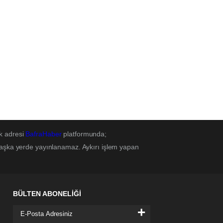
k adresi
BafraHaber
platformunda;
başka yerde yayınlanamaz. Aykırı işlem yapan
BÜLTEN ABONELİĞİ
+