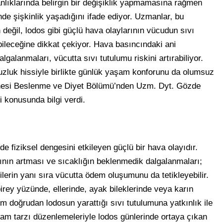
nlıklarında belirgin bir değişiklik yapmamasına rağmen
inde şişkinlik yaşadığını ifade ediyor. Uzmanlar, bu
eğil, lodos gibi güçlü hava olaylarının vücudun sıvı
ileceğine dikkat çekiyor. Hava basıncındaki ani
lgalanmaları, vücutta sıvı tutulumu riskini artırabiliyor.
uzluk hissiyle birlikte günlük yaşam konforunu da olumsuz
anesi Beslenme ve Diyet Bölümü’nden Uzm. Dyt. Gözde
i konusunda bilgi verdi.
e fiziksel dengesini etkileyen güçlü bir hava olayıdır.
nın artması ve sıcaklığın beklenmedik dalgalanmaları;
kilerin yanı sıra vücutta ödem oluşumunu da tetikleyebilir.
birey yüzünde, ellerinde, ayak bileklerinde veya karın
um doğrudan lodosun yarattığı sıvı tutulumuna yatkınlık ile
aşam tarzı düzenlemeleriyle lodos günlerinde ortaya çıkan