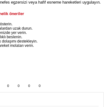
n nefes egzersizi veya hafif esneme hareketleri uygulayın.
elik öneriler
sterin.
dalardan uzak durun.
izde yer verin.
ıklı beslenin.
 dolaşımı destekleyin.
reket molaları verin.
0
0
0
0