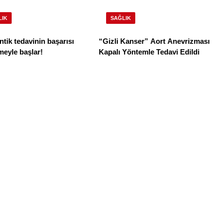
LIK
SAĞLIK
tik tedavinin başarısı
“Gizli Kanser” Aort Anevrizması
eyle başlar!
Kapalı Yöntemle Tedavi Edildi