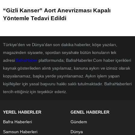
“Gizli Kanser” Aort Anevrizması Kapalı
Yöntemle Tedavi Edildi
Türkiye'den ve Dünya’dan son dakika haberler, köşe yazıları,
magazinden siyasete, spordan seyahate bütün konuların tek
adresi
BafraHaber
platformunda; BafraHaberler.Com haber içerikleri
kaynak gösterileden alıntı yapılamaz, kanuna aykırı ve izinsiz olarak
kopyalanamaz, başka yerde yayınlanamaz. Aykırı işlem yapan
kişi/kişiler için yasal başvuru hakkı saklı tutulmaktadır. BafraHaberleri
tercih ettiğiniz için teşekkür ederiz.
YEREL HABERLER
GENEL HABERLER
Bafra Haberleri
Gündem
Samsun Haberleri
Dünya