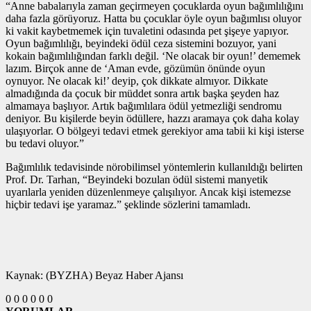
“Anne babalarıyla zaman geçirmeyen çocuklarda oyun bağımlılığını
daha fazla görüyoruz. Hatta bu çocuklar öyle oyun bağımlısı oluyor
ki vakit kaybetmemek için tuvaletini odasında pet şişeye yapıyor.
Oyun bağımlılığı, beyindeki ödül ceza sistemini bozuyor, yani
kokain bağımlılığından farklı değil. ‘Ne olacak bir oyun!’ dememek
lazım. Birçok anne de ‘Aman evde, gözümün önünde oyun
oynuyor. Ne olacak ki!’ deyip, çok dikkate almıyor. Dikkate
almadığında da çocuk bir müddet sonra artık başka şeyden haz
almamaya başlıyor. Artık bağımlılara ödül yetmezliği sendromu
deniyor. Bu kişilerde beyin ödüllere, hazzı aramaya çok daha kolay
ulaşıyorlar. O bölgeyi tedavi etmek gerekiyor ama tabii ki kişi isterse
bu tedavi oluyor.”
Bağımlılık tedavisinde nörobilimsel yöntemlerin kullanıldığı belirten
Prof. Dr. Tarhan, “Beyindeki bozulan ödül sistemi manyetik
uyarılarla yeniden düzenlenmeye çalışılıyor. Ancak kişi istemezse
hiçbir tedavi işe yaramaz.” şeklinde sözlerini tamamladı.
Kaynak: (BYZHA) Beyaz Haber Ajansı
0
0
0
0
0
0