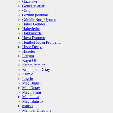
Gazeteler
Genel Ayarlar
Giriş
Gizlilik politikası
Günlük Burç Uyumu
Haber Gönder
Haberlerim
Hakkımızda
Hava Durumu
Hentbol İddaa Programı
Hisse Detay
Hisseler
İletişim
Kayıt Ol
Kripto Paralar
Kriptopara Detay
Künye
Log In
Maç Bilgisi
Maç Detay
Maç Forum
Maç İddaa
Maç İstatistik
manset
Member Directory