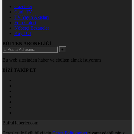
Gazeteler
Canlı TV
TV Yayın Akışları
Foto Galeri
Nöbetçi Eczaneler
Kayıt Ol
BÜLTEN ABONELİĞİ
+
Bu web sitesinden haber ve ebülten almak istiyorum
BİZİ TAKİP ET
BafraHaberler.com
Çerezler ile ilgili bilgi için
Çerez Politikamızı
ziyaret edebilirsiniz.