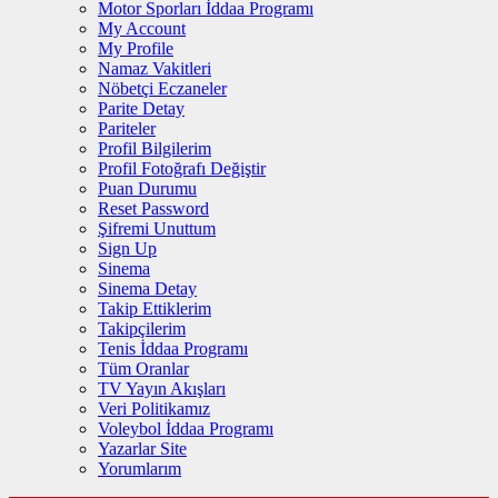
Motor Sporları İddaa Programı
My Account
My Profile
Namaz Vakitleri
Nöbetçi Eczaneler
Parite Detay
Pariteler
Profil Bilgilerim
Profil Fotoğrafı Değiştir
Puan Durumu
Reset Password
Şifremi Unuttum
Sign Up
Sinema
Sinema Detay
Takip Ettiklerim
Takipçilerim
Tenis İddaa Programı
Tüm Oranlar
TV Yayın Akışları
Veri Politikamız
Voleybol İddaa Programı
Yazarlar Site
Yorumlarım