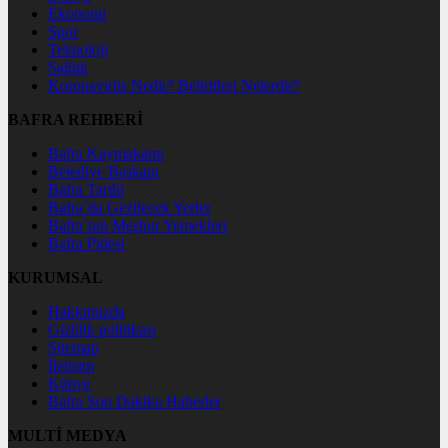
Ekonomi
Spor
Teknoloji
Sağlık
Koronavirüs Nedir? Belirtileri Nelerdir?
BAFRA REHBERİ
Bafra Kaymakamı
Belediye Başkanı
Bafra Tarihi
Bafra`da Gezilecek Yerler
Bafra`nın Meşhur Yemekleri
Bafra Pidesi
KURUMSAL
Hakkımızda
Gizlilik politikası
Sitemap
İletişim
Künye
Bafra Son Dakika Haberler
MULTİ MEDYA