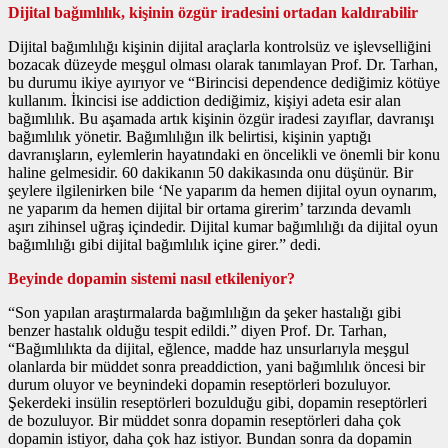
Dijital bağımlılık, kişinin özgür iradesini ortadan kaldırabilir
Dijital bağımlılığı kişinin dijital araçlarla kontrolsüz ve işlevselliğini
bozacak düzeyde meşgul olması olarak tanımlayan Prof. Dr. Tarhan,
bu durumu ikiye ayırıyor ve “Birincisi dependence dediğimiz kötüye
kullanım. İkincisi ise addiction dediğimiz, kişiyi adeta esir alan
bağımlılık. Bu aşamada artık kişinin özgür iradesi zayıflar, davranışı
bağımlılık yönetir. Bağımlılığın ilk belirtisi, kişinin yaptığı
davranışların, eylemlerin hayatındaki en öncelikli ve önemli bir konu
haline gelmesidir. 60 dakikanın 50 dakikasında onu düşünür. Bir
şeylere ilgilenirken bile ‘Ne yaparım da hemen dijital oyun oynarım,
ne yaparım da hemen dijital bir ortama girerim’ tarzında devamlı
aşırı zihinsel uğraş içindedir. Dijital kumar bağımlılığı da dijital oyun
bağımlılığı gibi dijital bağımlılık içine girer.” dedi.
Beyinde dopamin sistemi nasıl etkileniyor?
“Son yapılan araştırmalarda bağımlılığın da şeker hastalığı gibi
benzer hastalık olduğu tespit edildi.” diyen Prof. Dr. Tarhan,
“Bağımlılıkta da dijital, eğlence, madde haz unsurlarıyla meşgul
olanlarda bir müddet sonra preaddiction, yani bağımlılık öncesi bir
durum oluyor ve beynindeki dopamin reseptörleri bozuluyor.
Şekerdeki insülin reseptörleri bozulduğu gibi, dopamin reseptörleri
de bozuluyor. Bir müddet sonra dopamin reseptörleri daha çok
dopamin istiyor, daha çok haz istiyor. Bundan sonra da dopamin