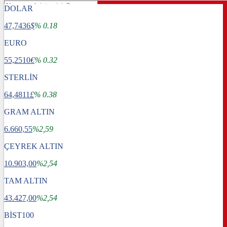
DOLAR
47,7436
$
% 0.18
EURO
55,2510
€
% 0.32
STERLİN
64,4811
£
% 0.38
GRAM ALTIN
6.660,55
%2,59
ÇEYREK ALTIN
10.903,00
%2,54
TAM ALTIN
Gündem
43.427,00
Dünya
%2,54
Ekonomi
BİST100
Spor
Sağlık