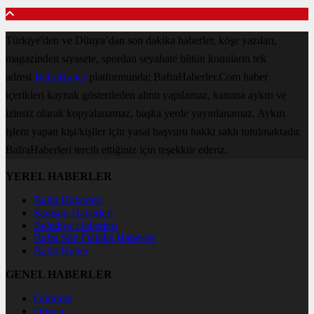
Türkiye'den ve Dünya’dan son dakika haberler, köşe yazıları,
magazinden siyasete, spordan seyahate bütün konuların tek
adresi
BafraHaber
platformunda; BafraHaberler.Com haber
içerikleri kaynak gösterileden alıntı yapılamaz, kanuna aykırı ve
izinsiz olarak kopyalanamaz, başka yerde yayınlanamaz. Aykırı
işlem yapan kişi/kişiler için yasal başvuru hakkı saklı tutulmaktadır.
BafraHaberleri tercih ettiğiniz için teşekkür ederiz.
YEREL HABERLER
Bafra Haberleri
Samsun Haberleri
Belediye Haberleri
Bafra Son Dakika Haberler
Bafra Haber
GENEL HABERLER
Gündem
Dünya