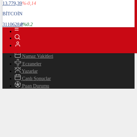
13.779,39
%-0,14
Magazin
Teknoloji
BİTCOİN
Bafra Rehberi
3110628
฿
%0.2
Canlı TV
Hava Durumu
Canlı Borsa
Namaz Vakitleri
Eczaneler
Yazarlar
Canlı Sonuçlar
Puan Durumu