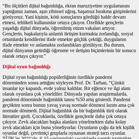
“Bu ölçütleri dijital bağımlılığa, ekran maruziyetine uygulamasını
yaptığımız zaman, aşırı zihinsel uğraş, başarısız bırakma girişimlerini
görüyoruz. Yani kişinin, kötü sonuçlarını gördüğü halde devam
etmesi, tehlikeli kullanımlar ortaya çıkıyor. Özellikle gençlerin
yaşadığı dijital dünyada, öğrenilmiş otizm vakaları artıyor.
Gençlerin, başkalarıyla anlamlı iletişim kurmakta zorlandığı, sosyal
ortamlarda kendilerini ifade etmekte güçlük çektiği, duygularını
ifade etmekte ve anlamakta zorlandıkları görülüyor. Bu durum,
dijital dünyanın getirdiği öğrenme ve iletişim biçimlerinin bir sonucu
olarak ortaya çıkıyor.”
Dijital oyun bağımlılığı
Dijital oyun bağımlılığı popülerliğinin özellikle pandemi
döneminden sonra arttığını söyleyen Prof. Dr. Tarhan, “Çünkü
insanlar içe kapandı, evde yalnız kaldılar. Bir eğlence ve ilgi alanı
olarak oyunlara çok yöneldiler. Dünyada yapılan araştırmalarda,
pandemi döneminde bağımlılık tanısı %50 artış gösterdi. Pandemi
geçtikten sonra bunun yavaş yavaş normale dönmesi lazım ama çok
normale dönmedi. Dijital bağımlılık da bir bağımlılık türü olarak
literatüre girdi. Çocuklarda, özellikle gençlerde daha çok ortaya
çıkıyor. Zevk alacakları başka alanlara yönelmekten daha kolay
zevk alacakları için buna yöneliyorlar. Oyunların çoğu da tek kişilik
oyunlar değil, çevrimiçi gruplarla oynanan strateji tarzı oyunlar.
TÜİK’in 2021’de, 6-15 yaşlarındaki çocuklarda yaptığı istatistikte