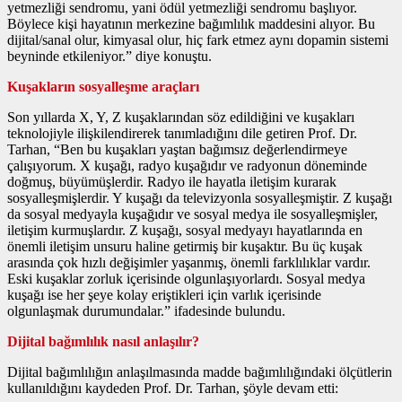
yetmezliği sendromu, yani ödül yetmezliği sendromu başlıyor.
Böylece kişi hayatının merkezine bağımlılık maddesini alıyor. Bu
dijital/sanal olur, kimyasal olur, hiç fark etmez aynı dopamin sistemi
beyninde etkileniyor.” diye konuştu.
Kuşakların sosyalleşme araçları
Son yıllarda X, Y, Z kuşaklarından söz edildiğini ve kuşakları
teknolojiyle ilişkilendirerek tanımladığını dile getiren Prof. Dr.
Tarhan, “Ben bu kuşakları yaştan bağımsız değerlendirmeye
çalışıyorum. X kuşağı, radyo kuşağıdır ve radyonun döneminde
doğmuş, büyümüşlerdir. Radyo ile hayatla iletişim kurarak
sosyalleşmişlerdir. Y kuşağı da televizyonla sosyalleşmiştir. Z kuşağı
da sosyal medyayla kuşağıdır ve sosyal medya ile sosyalleşmişler,
iletişim kurmuşlardır. Z kuşağı, sosyal medyayı hayatlarında en
önemli iletişim unsuru haline getirmiş bir kuşaktır. Bu üç kuşak
arasında çok hızlı değişimler yaşanmış, önemli farklılıklar vardır.
Eski kuşaklar zorluk içerisinde olgunlaşıyorlardı. Sosyal medya
kuşağı ise her şeye kolay eriştikleri için varlık içerisinde
olgunlaşmak durumundalar.” ifadesinde bulundu.
Dijital bağımlılık nasıl anlaşılır?
Dijital bağımlılığın anlaşılmasında madde bağımlılığındaki ölçütlerin
kullanıldığını kaydeden Prof. Dr. Tarhan, şöyle devam etti: