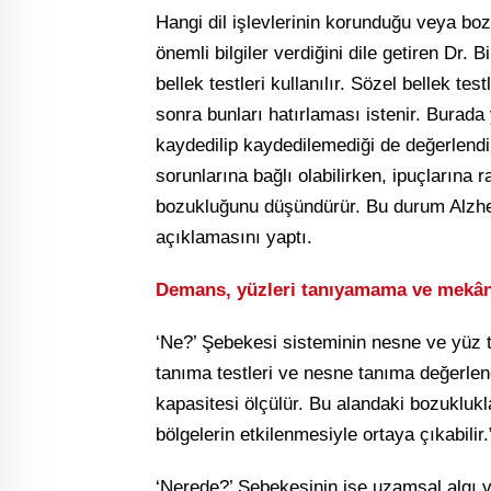
Hangi dil işlevlerinin korunduğu veya bo
önemli bilgiler verdiğini dile getiren Dr.
bellek testleri kullanılır. Sözel bellek tes
sonra bunları hatırlaması istenir. Burada
kaydedilip kaydedilemediği de değerlendiri
sorunlarına bağlı olabilirken, ipuçlarına
bozukluğunu düşündürür. Bu durum Alzheim
açıklamasını yaptı.
Demans, yüzleri tanıyamama ve mekânsa
‘Ne?’ Şebekesi sisteminin nesne ve yüz t
tanıma testleri ve nesne tanıma değerlend
kapasitesi ölçülür. Bu alandaki bozuklukla
bölgelerin etkilenmesiyle ortaya çıkabilir.
‘Nerede?’ Şebekesinin ise uzamsal algı 