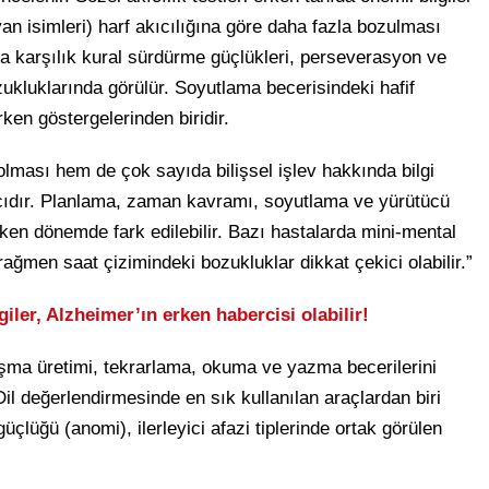
van isimleri) harf akıcılığına göre daha fazla bozulması
na karşılık kural sürdürme güçlükleri, perseverasyon ve
ukluklarında görülür. Soyutlama becerisindeki hafif
ken göstergelerinden biridir.
olması hem de çok sayıda bilişsel işlev hakkında bilgi
cıdır. Planlama, zaman kavramı, soyutlama ve yürütücü
rken dönemde fark edilebilir. Bazı hastalarda mini-mental
rağmen saat çizimindeki bozukluklar dikkat çekici olabilir.”
giler, Alzheimer’ın erken habercisi olabilir!
uşma üretimi, tekrarlama, okuma ve yazma becerilerini
 “Dil değerlendirmesinde en sık kullanılan araçlardan biri
çlüğü (anomi), ilerleyici afazi tiplerinde ortak görülen