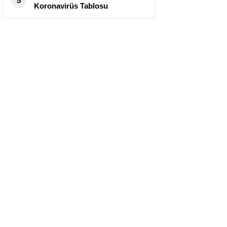
5
Koronavirüs Tablosu
Yayımlandı