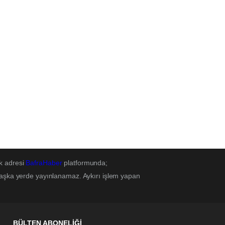
k adresi
BafraHaber
platformunda;
başka yerde yayınlanamaz. Aykırı işlem yapan
BÜLTEN ABONELİĞİ