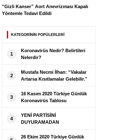
“Gizli Kanser” Aort Anevrizması Kapalı
Yöntemle Tedavi Edildi
KATEGORİNİN POPÜLERLERİ
Koronavirüs Nedir? Belirtileri
1
Nelerdir?
Mustafa Necmi İlhan: “Vakalar
2
Artarsa Kısıtlamalar Gelebilir.”
16 Kasım 2020 Türkiye Günlük
3
Koronavirüs Tablosu
Yayımlandı
YENİ PARTİSİNİ
4
DUYURAMADAN
CORANAVİRÜS’E YAKALANDI
!
26 Ekim 2020 Türkiye Günlük