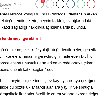
0
News
esi Nöropsikolog Dr. İnci Birincioğlu, demansın erken
sel değerlendirmelerin, beynin farklı işlev ağlarındaki
l katkı sağladığı hakkında açıklamalarda bulundu.
lendirmeyi gerektirir!
rüntüleme, elektrofizyolojik değerlendirmeler, genetik
irlikte ele alınmasını gerektirdiğini ifade eden Dr. İnci
 nörodejeneratif hastalıkların erken evrede ortaya çıkan
recine önemli katkı sağlar.” dedi.
belirli beyin bölgelerinde işlev kaybıyla ortaya çıktığını
dikçe bu bozukluklar farklı alanlara yayılır ve sonuçta
nöropsikolojik testler özellikle erken ve orta evrede değerli