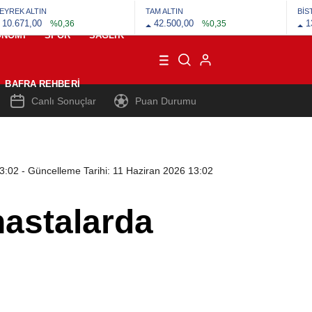
EYREK ALTIN
TAM ALTIN
BİS
10.671,00
42.500,00
1
%0,36
%0,35
ONOMI
SPOR
SAĞLIK
BAFRA REHBERI
Canlı Sonuçlar
Puan Durumu
13:02
- Güncelleme Tarihi: 11 Haziran 2026 13:02
hastalarda