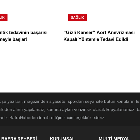
LIK
SAĞLIK
tik tedavinin başarısı
“Gizli Kanser” Aort Anevrizması
eyle başlar!
Kapalı Yöntemle Tedavi Edildi
öşe yazıları, magazinden siyasete, spordan seyahate bütün konuların te
ileden alıntı yapılamaz, kanuna aykırı ve izinsiz olarak kopyalanamaz, 
adır. BafraHaberleri tercih ettiğiniz için teşekkür ederiz.
BAFRA REHBERİ
KURUMSAL
MULTİ MEDYA