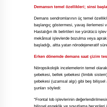
Demansın temel özellikleri; sinsi başla
Demans sendromlarının üç temel özellikle 
başlangıç göstermesi, yavaş ilerlemesi ve 
Hastalığın ilk belirtileri ise yürütücü işl
mekânsal işlevlerde bozulma veya apraksi 
başladığı, altta yatan nörodejeneratif sür
Erken dönemde demans saat çizim testiy
Nöropsikolojik incelemelerin temel olarak 
şebekesi, bellek şebekesi (limbik sistem
şebekesi (uzamsal algı) gibi beş bilişsel 
şunları söyledi:
“Frontal lob işlevlerinin değerlendirilmesi
bilişsel esneklik ve soyutlama becerileri i