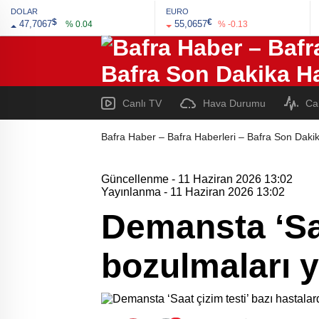
DOLAR
EURO
$
€
47,7067
55,0657
% 0.04
% -0.13
Canlı TV
Hava Durumu
Ca
Bafra Haber – Bafra Haberleri – Bafra Son Dakik
Güncellenme - 11 Haziran 2026 13:02
Yayınlanma - 11 Haziran 2026 13:02
Demansta ‘Saa
bozulmaları y