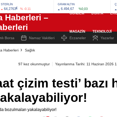
STERLİN
GRAM ALTIN
Ç
£
64,2763
6.494,67
% -0.11
%0,03
GÜNDEM
DÜNYA
EK
MAGAZIN
TEKNOLOJI
nlı Borsa
Namaz Vakitleri
Eczaneler
Yazarlar
a Haberleri
Sağlık
97 kez okunmuştur
Yayınlanma Tarihi: 11 Haziran 2026 
t çizim testi’ bazı 
akalayabiliyor!