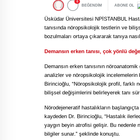
0
BEĞENDİM
ABONE OL
Üsküdar Üniversitesi NPİSTANBUL Hastan
tanısında nöropsikolojik testlerin ve biliş
bozulmaları ortaya çıkararak tanıya nası
Demansın erken tanısı, çok yönlü değer
Demansın erken tanısının nöroanatomik gö
analizler ve nöropsikolojik incelemelerin b
Birincioğlu, “Nöropsikolojik profil, farklı
bilişsel değişimlerini belirleyerek tanı sü
Nörodejeneratif hastalıkların başlangıçta 
kaydeden Dr. Birincioğlu, “Hastalık ilerle
yaygın beyin atrofisi gelişir. Bu nedenle 
bilgiler sunar.” şeklinde konuştu.