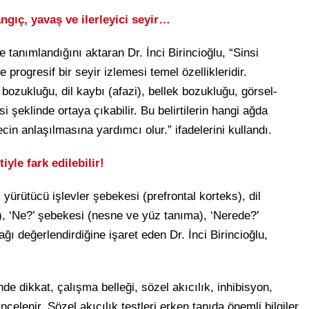
ngıç, yavaş ve ilerleyici seyir…
tanımlandığını aktaran Dr. İnci Birincioğlu, “Sinsi
progresif bir seyir izlemesi temel özellikleridir.
ev bozukluğu, dil kaybı (afazi), bellek bozukluğu, görsel-
şeklinde ortaya çıkabilir. Bu belirtilerin hangi ağda
ecin anlaşılmasına yardımcı olur.” ifadelerini kullandı.
le fark edilebilir!
yürütücü işlevler şebekesi (prefrontal korteks), dil
), ‘Ne?’ şebekesi (nesne ve yüz tanıma), ‘Nerede?’
ağı değerlendirdiğine işaret eden Dr. İnci Birincioğlu,
nde dikkat, çalışma belleği, sözel akıcılık, inhibisyon,
ncelenir. Sözel akıcılık testleri erken tanıda önemli bilgiler