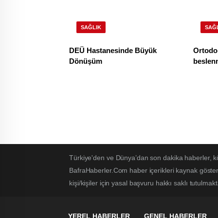
SAĞLIK
SAĞ
DEÜ Hastanesinde Büyük
Ortodon
Dönüşüm
beslenm
Türkiye'den ve Dünya’dan son dakika haberler, k
BafraHaberler.Com haber içerikleri kaynak göster
kişi/kişiler için yasal başvuru hakkı saklı tutulmakt
YEREL HABERLER
GENEL HABERLER