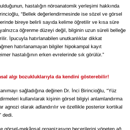
zulduğunun, hastalığın nöroanatomik yerleşimi hakkında
 Birincioğlu, “Bellek değerlendirmesinde ise sözel ve görsel
tlerinde bireye belirli sayıda kelime öğretilir ve kısa süre
 yalnızca öğrenme düzeyi değil, bilginin uzun süreli belleğe
lir. İpucuyla hatırlanabilen unutkanlıklar dikkat
 rağmen hatırlanamayan bilgiler hipokampal kayıt
er hastalığının erken evrelerinde sık görülür.”
l algı bozukluklarıyla da kendini gösterebilir!
anımayı sağladığına değinen Dr. İnci Birincioğlu, “Yüz
irmeleri kullanılarak kişinin görsel bilgiyi anlamlandırma
r agnozi olarak adlandırılır ve özellikle posterior kortikal
” dedi.
ve görsel-mekânsal organizasyon becerilerini yöneten ağ