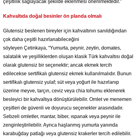
çeşitlilik sağlayacak şekilde eklenmesi önerilmektedir.”
Kahvaltıda doğal besinler ön planda olmalı
Glutensiz beslenen bireyler için kahvaltının sanıldığından
çok daha çeşitli hazırlanabileceğini
söyleyen Çetinkaya, “Yumurta, peynir, zeytin, domates,
salatalık ve yeşilliklerden oluşan klasik Türk kahvaltısı doğal
olarak glutensiz bir seçenektir; ancak ekmek tercih
edilecekse sertifikalı glutensiz ekmek kullanılmalıdır. Bunun
sertifikalı glutensiz yulaf; süt veya yoğurt ile hazırlanıp
üzerine meyve, tarçın, ceviz veya chia tohumu eklenerek
besleyici bir kahvaltıya dönüştürülebilir. Omlet ve menemen
çeşitleri de güvenli ve doyurucu seçenekler arasındadır.
Sebzeli omletler, mantar, biber, ıspanak veya peynir ile
zenginleştirilebilir. Ayrıca haşlanmış yumurta yanında
karabuğday patlağı veya glutensiz krakerler tercih edilebilir.