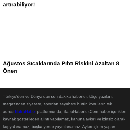
artırabiliyor!
Ağustos Sıcaklarında Pıhtı Riskini Azaltan 8
Öneri
Türkiye'den ve Dünya’dan son dakika haberler, köşe yazıları,
magazinden siyasete, spordan seyahate bütün konuların tek
adresi
BafraHaber
platformunda; BafraHaberler.Com haber içerikleri
kaynak gösterileden alıntı yapılamaz, kanuna aykırı ve izinsiz olarak
kopyalanamaz, başka yerde yayınlanamaz. Aykırı işlem yapan