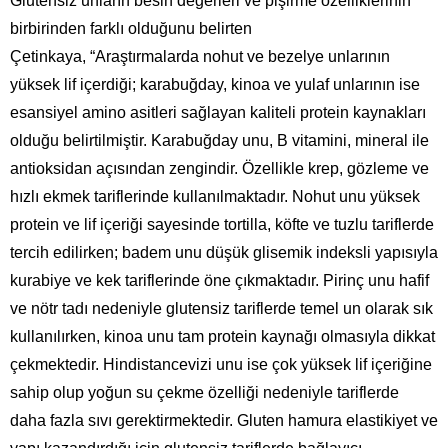
Glutensiz unların besin değerleri ve pişirme özelliklerinin
birbirinden farklı olduğunu belirten
Çetinkaya, “Araştırmalarda nohut ve bezelye unlarının
yüksek lif içerdiği; karabuğday, kinoa ve yulaf unlarının ise
esansiyel amino asitleri sağlayan kaliteli protein kaynakları
olduğu belirtilmiştir. Karabuğday unu, B vitamini, mineral ile
antioksidan açısından zengindir. Özellikle krep, gözleme ve
hızlı ekmek tariflerinde kullanılmaktadır. Nohut unu yüksek
protein ve lif içeriği sayesinde tortilla, köfte ve tuzlu tariflerde
tercih edilirken; badem unu düşük glisemik indeksli yapısıyla
kurabiye ve kek tariflerinde öne çıkmaktadır. Pirinç unu hafif
ve nötr tadı nedeniyle glutensiz tariflerde temel un olarak sık
kullanılırken, kinoa unu tam protein kaynağı olmasıyla dikkat
çekmektedir. Hindistancevizi unu ise çok yüksek lif içeriğine
sahip olup yoğun su çekme özelliği nedeniyle tariflerde
daha fazla sıvı gerektirmektedir. Gluten hamura elastikiyet ve