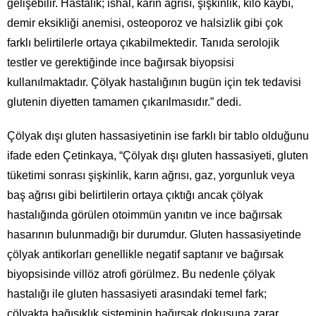
gelişebilir. Hastalık; ishal, karın ağrısı, şişkinlik, kilo kaybı,
demir eksikliği anemisi, osteoporoz ve halsizlik gibi çok
farklı belirtilerle ortaya çıkabilmektedir. Tanıda serolojik
testler ve gerektiğinde ince bağırsak biyopsisi
kullanılmaktadır. Çölyak hastalığının bugün için tek tedavisi
glutenin diyetten tamamen çıkarılmasıdır.” dedi.
Çölyak dışı gluten hassasiyetinin ise farklı bir tablo olduğunu
ifade eden Çetinkaya, “Çölyak dışı gluten hassasiyeti, gluten
tüketimi sonrası şişkinlik, karın ağrısı, gaz, yorgunluk veya
baş ağrısı gibi belirtilerin ortaya çıktığı ancak çölyak
hastalığında görülen otoimmün yanıtın ve ince bağırsak
hasarının bulunmadığı bir durumdur. Gluten hassasiyetinde
çölyak antikorları genellikle negatif saptanır ve bağırsak
biyopsisinde villöz atrofi görülmez. Bu nedenle çölyak
hastalığı ile gluten hassasiyeti arasındaki temel fark;
çölyakta bağışıklık sisteminin bağırsak dokusuna zarar