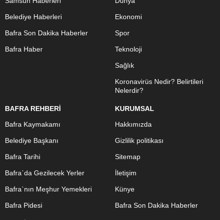
Samsun Haberleri
Dünya
Belediye Haberleri
Ekonomi
Bafra Son Dakika Haberler
Spor
Bafra Haber
Teknoloji
Sağlık
Koronavirüs Nedir? Belirtileri
Nelerdir?
BAFRA REHBERİ
KURUMSAL
Bafra Kaymakamı
Hakkımızda
Belediye Başkanı
Gizlilik politikası
Bafra Tarihi
Sitemap
Bafra`da Gezilecek Yerler
İletişim
Bafra`nın Meşhur Yemekleri
Künye
Bafra Pidesi
Bafra Son Dakika Haberler