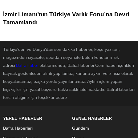
İzmir Limanı’nın Türkiye Varlık Fonu’na Devri
Tamamlandı
Türkiye'den ve Dünya’dan son dakika haberler, köşe yazıları,
magazinden siyasete, spordan seyahate bütün konuların tek
adresi
BafraHaber
platformunda; BafraHaberler.Com haber içerikleri
kaynak gösterileden alıntı yapılamaz, kanuna aykırı ve izinsiz olarak
kopyalanamaz, başka yerde yayınlanamaz. Aykırı işlem yapan
kişi/kişiler için yasal başvuru hakkı saklı tutulmaktadır. BafraHaberleri
tercih ettiğiniz için teşekkür ederiz.
YEREL HABERLER
GENEL HABERLER
Bafra Haberleri
Gündem