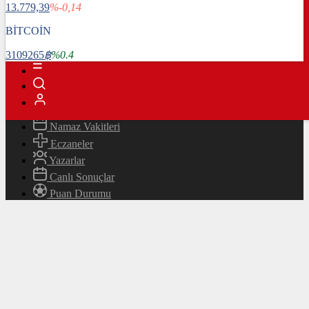
13.779,39
%-0,14
Magazin
Teknoloji
BİTCOİN
Bafra Rehberi
3109265
฿
%0.4
Canlı TV
Hava Durumu
Canlı Borsa
Namaz Vakitleri
Eczaneler
Yazarlar
Canlı Sonuçlar
Puan Durumu