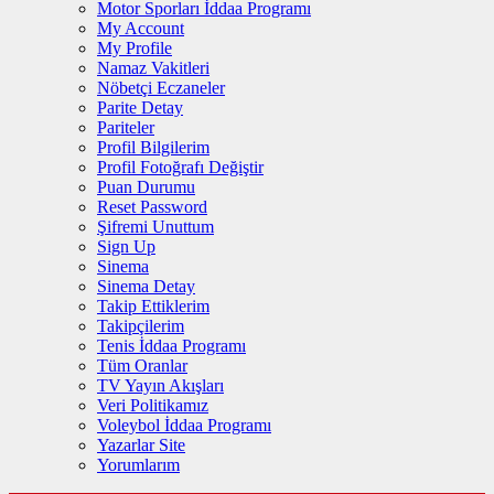
Motor Sporları İddaa Programı
My Account
My Profile
Namaz Vakitleri
Nöbetçi Eczaneler
Parite Detay
Pariteler
Profil Bilgilerim
Profil Fotoğrafı Değiştir
Puan Durumu
Reset Password
Şifremi Unuttum
Sign Up
Sinema
Sinema Detay
Takip Ettiklerim
Takipçilerim
Tenis İddaa Programı
Tüm Oranlar
TV Yayın Akışları
Veri Politikamız
Voleybol İddaa Programı
Yazarlar Site
Yorumlarım