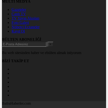
MULTİ MEDYA
Gazeteler
Canlı TV
TV Yayın Akışları
Foto Galeri
Nöbetçi Eczaneler
Kayıt Ol
BÜLTEN ABONELİĞİ
+
Bu web sitesinden haber ve ebülten almak istiyorum
BİZİ TAKİP ET
BafraHaberler.com