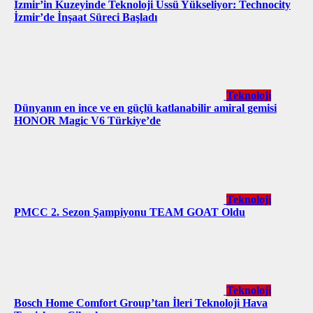
İzmir’in Kuzeyinde Teknoloji Üssü Yükseliyor: Technocity
İzmir’de İnşaat Süreci Başladı
Teknoloji
Dünyanın en ince ve en güçlü katlanabilir amiral gemisi
HONOR Magic V6 Türkiye’de
Teknoloji
PMCC 2. Sezon Şampiyonu TEAM GOAT Oldu
Teknoloji
Bosch Home Comfort Group’tan İleri Teknoloji Hava