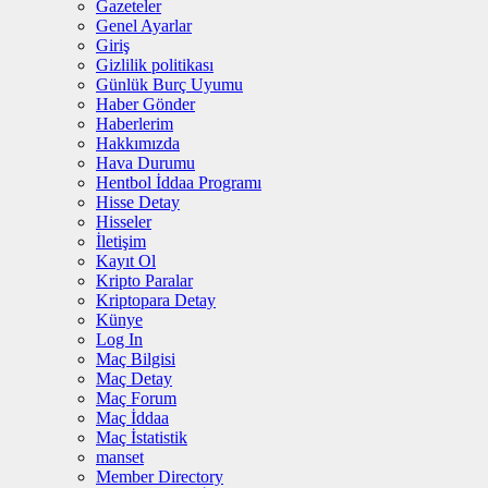
Gazeteler
Genel Ayarlar
Giriş
Gizlilik politikası
Günlük Burç Uyumu
Haber Gönder
Haberlerim
Hakkımızda
Hava Durumu
Hentbol İddaa Programı
Hisse Detay
Hisseler
İletişim
Kayıt Ol
Kripto Paralar
Kriptopara Detay
Künye
Log In
Maç Bilgisi
Maç Detay
Maç Forum
Maç İddaa
Maç İstatistik
manset
Member Directory