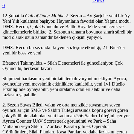
News
0
12 Şubat’ta
Call of Duty: Mobile
2. Sezon – Ay Şarjı ile yeni bir Ay
Yeni Yılı kutlaması başlıyor. Hayranların favorisi olan Yağma modu,
DMZ: Recon, Çok Oyunculu ve Battle Royale’de yeni içerik ve
güncellemelerle birlikte, 2. Sezonun tamamı boyunca sınırlı süreli bir
mod olarak uzun zamandır beklenen çıkışını yapıyor.
DMZ: Recon bu sezonda iki yeni sözleşme etkinliği, 21. Bina’da
yeni bir boss ve yeni
Efsanevi Takımyıldız – Silah Denemeleri ile güncelleniyor. Çok
Oyunculu, herkesin favori
Shipment haritasının yeni bir tatil temalı varyantını ekliyor. Ayrıca,
oyuncular yeni mevsimlik etkinliklere katılabilir, yeni 1v1 Düello
Etkinliğinde oynayabilir, yeni sıralama ödülleri alabilir ve daha
fazlasını yapabilir.
2. Sezon Savaş Bileti, yakın ve orta menzilde savaşmayı seven
oyuncular için SMG ve Saldırı Tüfeği arasında köprü görevi gören
çok yönlü bir silah olan yeni Lachman-556 Saldırı Tüfeğini içeriyor.
Ayrıca Counter UAV Scorestreak görünümü ve Park – Saha
Muhabiri veya Stitch – Zordaya Kasabı gibi ek Operatör
Görünümleri, Silah Planları, Kasa Paraları ve daha fazlasını içeren