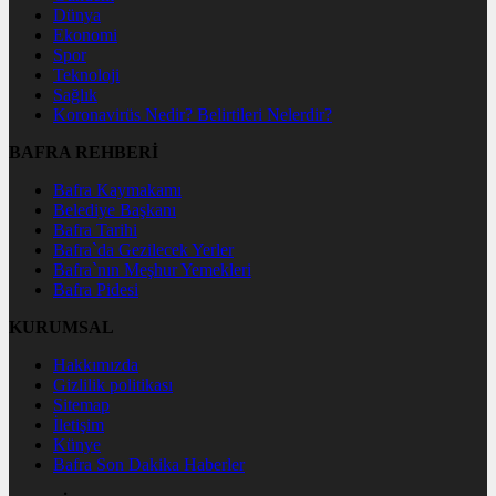
Dünya
Ekonomi
Spor
Teknoloji
Sağlık
Koronavirüs Nedir? Belirtileri Nelerdir?
BAFRA REHBERİ
Bafra Kaymakamı
Belediye Başkanı
Bafra Tarihi
Bafra`da Gezilecek Yerler
Bafra`nın Meşhur Yemekleri
Bafra Pidesi
KURUMSAL
Hakkımızda
Gizlilik politikası
Sitemap
İletişim
Künye
Bafra Son Dakika Haberler