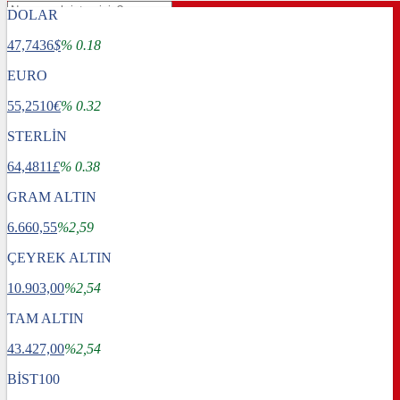
DOLAR
47,7436
$
% 0.18
EURO
55,2510
€
% 0.32
STERLİN
64,4811
£
% 0.38
GRAM ALTIN
6.660,55
%2,59
ÇEYREK ALTIN
10.903,00
%2,54
TAM ALTIN
Gündem
43.427,00
Dünya
%2,54
Ekonomi
BİST100
Spor
Sağlık