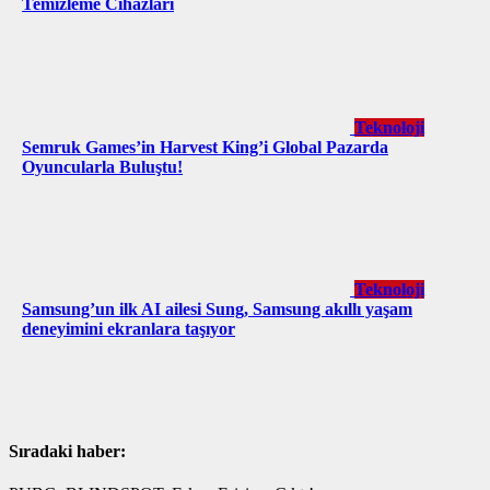
Temizleme Cihazları
Teknoloji
Semruk Games’in Harvest King’i Global Pazarda
Oyuncularla Buluştu!
Teknoloji
Samsung’un ilk AI ailesi Sung, Samsung akıllı yaşam
deneyimini ekranlara taşıyor
Sıradaki haber: