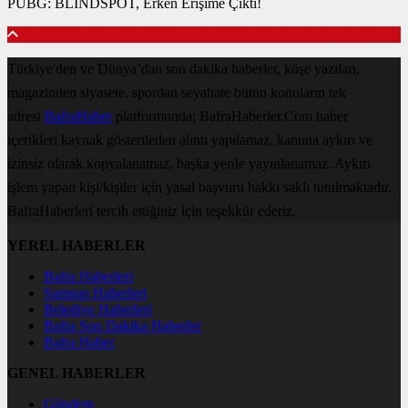
PUBG: BLINDSPOT, Erken Erişime Çıktı!
Türkiye'den ve Dünya’dan son dakika haberler, köşe yazıları,
magazinden siyasete, spordan seyahate bütün konuların tek
adresi
BafraHaber
platformunda; BafraHaberler.Com haber
içerikleri kaynak gösterileden alıntı yapılamaz, kanuna aykırı ve
izinsiz olarak kopyalanamaz, başka yerde yayınlanamaz. Aykırı
işlem yapan kişi/kişiler için yasal başvuru hakkı saklı tutulmaktadır.
BafraHaberleri tercih ettiğiniz için teşekkür ederiz.
YEREL HABERLER
Bafra Haberleri
Samsun Haberleri
Belediye Haberleri
Bafra Son Dakika Haberler
Bafra Haber
GENEL HABERLER
Gündem