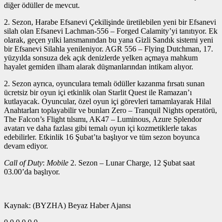
diğer ödüller de mevcut.
2. Sezon, Harabe Efsanevi Çekilişinde üretilebilen yeni bir Efsanevi
silah olan Efsanevi Lachman-556 – Forged Calamity’yi tanıtıyor. Ek
olarak, geçen yılki lansmanından bu yana Gizli Sandık sistemi yeni
bir Efsanevi Silahla yenileniyor. AGR 556 – Flying Dutchman, 17.
yüzyılda sonsuza dek açık denizlerde yelken açmaya mahkum
hayalet gemiden ilham alarak düşmanlarından intikam alıyor.
2. Sezon ayrıca, oyunculara temalı ödüller kazanma fırsatı sunan
ücretsiz bir oyun içi etkinlik olan Starlit Quest ile Ramazan’ı
kutlayacak. Oyuncular, özel oyun içi görevleri tamamlayarak Hilal
Anahtarları toplayabilir ve bunları Zero – Tranquil Nights operatörü,
The Falcon’s Flight tılsımı, AK47 – Luminous, Azure Splendor
avatarı ve daha fazlası gibi temalı oyun içi kozmetiklerle takas
edebilirler. Etkinlik 16 Şubat’ta başlıyor ve tüm sezon boyunca
devam ediyor.
Call of Duty
:
Mobile
2. Sezon – Lunar Charge, 12 Şubat saat
03.00’da başlıyor.
Kaynak: (BYZHA) Beyaz Haber Ajansı