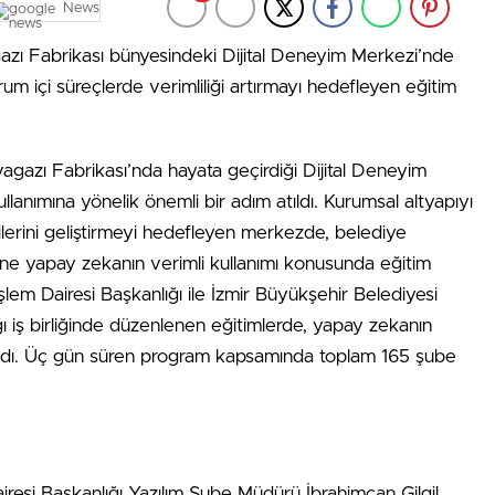
News
gazı Fabrikası bünyesindeki Dijital Deneyim Merkezi’nde
um içi süreçlerde verimliliği artırmayı hedefleyen eğitim
vagazı Fabrikası’nda hayata geçirdiği Dijital Deneyim
anımına yönelik önemli bir adım atıldı. Kurumsal altyapıyı
ilerini geliştirmeyi hedefleyen merkezde, belediye
ne yapay zekanın verimli kullanımı konusunda eğitim
İşlem Dairesi Başkanlığı ile İzmir Büyükşehir Belediyesi
ğı iş birliğinde düzenlenen eğitimlerde, yapay zekanın
tıldı. Üç gün süren program kapsamında toplam 165 şube
airesi Başkanlığı Yazılım Şube Müdürü İbrahimcan Gilgil,