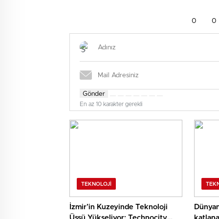
0
0
Gönder
En az 10 karakter gerekli
TEKNOLOJI
TEK
İzmir’in Kuzeyinde Teknoloji
Dünyan
Üssü Yükseliyor: Technocity
katlanabilir ami