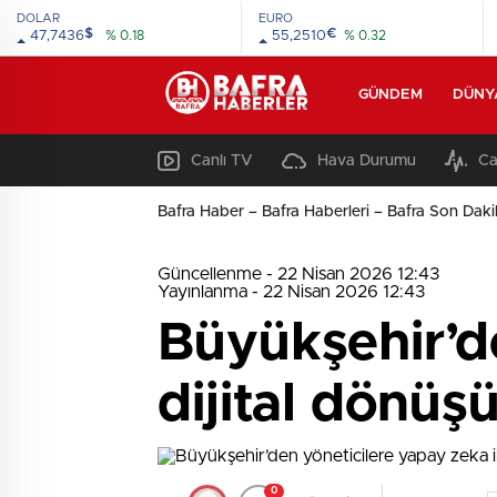
DOLAR
EURO
$
€
47,7436
% 0.18
55,2510
% 0.32
GÜNDEM
DÜNY
Canlı TV
Hava Durumu
Ca
Bafra Haber – Bafra Haberleri – Bafra Son Daki
Güncellenme - 22 Nisan 2026 12:43
Yayınlanma - 22 Nisan 2026 12:43
Büyükşehir’de
dijital dönüş
0