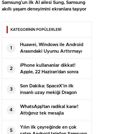
Samsung’un ilk AI ailesi Sung, Samsung
akıllı yaşam deneyimini ekranlara taşıyor
KATEGORİNİN POPÜLERLERİ
Huawei, Windows ile Android
1
Arasındaki Uyumu Arttırmayı
Hedefliyor
iPhone kullananlar dikkat!
2
Apple, 22 Haziran’dan sonra
6S’ten düşük modellerin fişini
çekiyor
Son Dakika: SpaceX’in ilk
3
insanlı uzay mekiği Dragon
fırlatıldı
WhatsApp’tan radikal karar!
4
Attığınız tek mesajla
mahkemelik olabilirsiniz
Yılın ilk çeyreğinde en çok
5
satan Android telefon Samsung