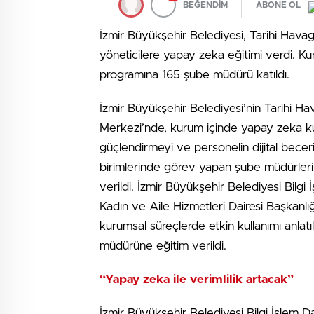
BEĞENDİM
ABONE OL
İzmir Büyükşehir Belediyesi, Tarihi Hava
yöneticilere yapay zeka eğitimi verdi. Kur
programına 165 şube müdürü katıldı.
İzmir Büyükşehir Belediyesi’nin Tarihi Ha
Merkezi’nde, kurum içinde yapay zeka kull
güçlendirmeyi ve personelin dijital becer
birimlerinde görev yapan şube müdürleri
verildi. İzmir Büyükşehir Belediyesi Bilgi 
Kadın ve Aile Hizmetleri Dairesi Başkanlı
kurumsal süreçlerde etkin kullanımı anla
müdürüne eğitim verildi.
“Yapay zeka ile verimlilik artacak”
İzmir Büyükşehir Belediyesi Bilgi İşlem D