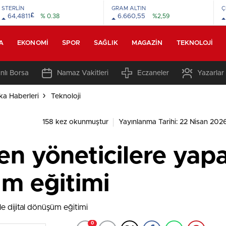
STERLİN
GRAM ALTIN
Ç
£
64,4811
% 0.38
6.660,55
%2,59
A
EKONOMI
SPOR
SAĞLIK
MAGAZIN
TEKNOLOJI
nlı Borsa
Namaz Vakitleri
Eczaneler
Yazarlar
ka Haberleri
Teknoloji
158 kez okunmuştur
Yayınlanma Tarihi: 22 Nisan 202
n yöneticilere yapa
üm eğitimi
0