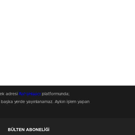
tek adresi
BafraHaber
platformunda;
z, başka yerde yayınlanamaz. Aykırı işlem yapan
BÜLTEN ABONELİĞİ