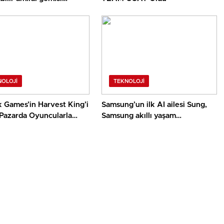
Magic V6 Türkiye’de
NOLOJI
TEKNOLOJI
 Games’in Harvest King’i
Samsung’un ilk AI ailesi Sung,
 Pazarda Oyuncularla
Samsung akıllı yaşam
!
deneyimini ekranlara taşıyor