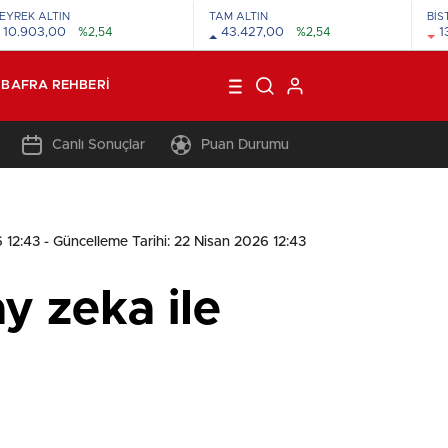
EYREK ALTIN
TAM ALTIN
BİS
10.903,00
%2,54
43.427,00
%2,54
1
BAFRA REHBERI
Canlı Sonuçlar
Puan Durumu
6 12:43
- Güncelleme Tarihi: 22 Nisan 2026 12:43
y zeka ile