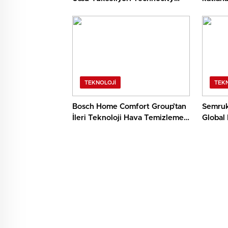
İzmir’de İnşaat Süreci Başladı
HONOR 
TEKNOLOJI
TEK
Bosch Home Comfort Group’tan
Semruk
İleri Teknoloji Hava Temizleme
Global
Cihazları
Buluştu