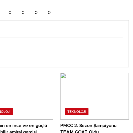
0
0
0
0
NOLOJI
TEKNOLOJI
ın en ince ve en güçlü
PMCC 2. Sezon Şampiyonu
ral gemisi
TEAM GOAT Oldu