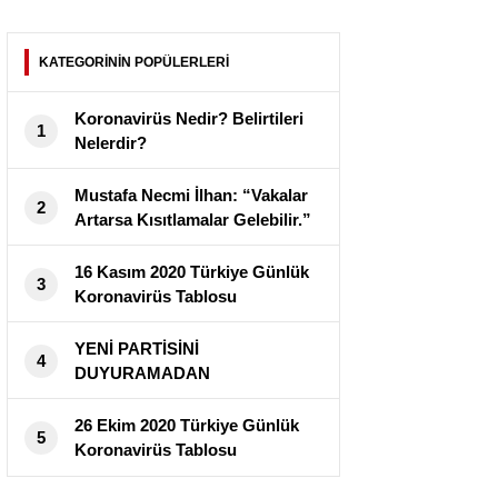
KATEGORİNİN POPÜLERLERİ
Koronavirüs Nedir? Belirtileri
1
Nelerdir?
Mustafa Necmi İlhan: “Vakalar
2
Artarsa Kısıtlamalar Gelebilir.”
16 Kasım 2020 Türkiye Günlük
3
Koronavirüs Tablosu
Yayımlandı
YENİ PARTİSİNİ
4
DUYURAMADAN
CORANAVİRÜS’E YAKALANDI
!
26 Ekim 2020 Türkiye Günlük
5
Koronavirüs Tablosu
Yayımlandı