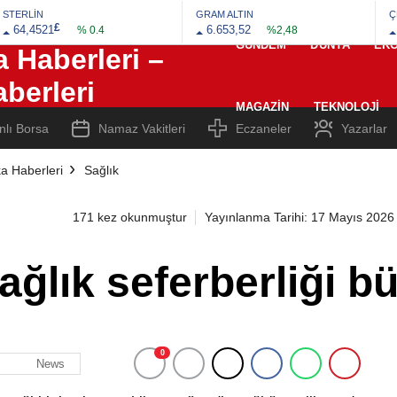
STERLİN
GRAM ALTIN
Ç
£
64,4521
6.653,52
% 0.4
%2,48
GÜNDEM
DÜNYA
EK
MAGAZIN
TEKNOLOJI
nlı Borsa
Namaz Vakitleri
Eczaneler
Yazarlar
a Haberleri
Sağlık
171 kez okunmuştur
Yayınlanma Tarihi: 17 Mayıs 2026
ğlık seferberliği b
0
News