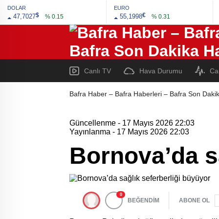
DOLAR
EURO
$
€
47,7027
55,1998
% 0.15
% 0.31
Canlı TV
Hava Durumu
Ca
Bafra Haber – Bafra Haberleri – Bafra Son Dakik
Güncellenme - 17 Mayıs 2026 22:03
Yayınlanma - 17 Mayıs 2026 22:03
Bornova’da sa
0
BEĞENDİM
ABONE OL