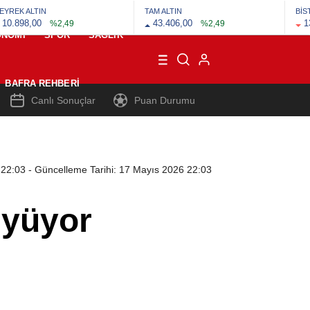
EYREK ALTIN
TAM ALTIN
BİS
10.898,00
43.406,00
1
%2,49
%2,49
ONOMI
SPOR
SAĞLIK
BAFRA REHBERI
Canlı Sonuçlar
Puan Durumu
 22:03
- Güncelleme Tarihi: 17 Mayıs 2026 22:03
üyüyor