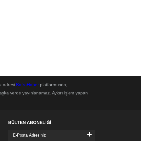
k adresi
BafraHaber
platformunda;
başka yerde yayınlanamaz. Aykırı işlem yapan
BÜLTEN ABONELİĞİ
+