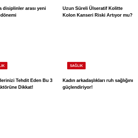
a disiplinler arası yeni
Uzun Süreli Ülseratif Kolitte
r dönemi
Kolon Kanseri Riski Artıyor mu?
LIK
SAĞLIK
erinizi Tehdit Eden Bu 3
Kadın arkadaşlıkları ruh sağlığını
ktörüne Dikkat!
güçlendiriyor!