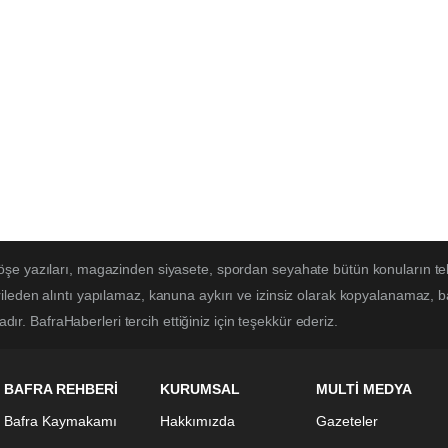
öşe yazıları, magazinden siyasete, spordan seyahate bütün konuların te
ileden alıntı yapılamaz, kanuna aykırı ve izinsiz olarak kopyalanamaz, 
adır. BafraHaberleri tercih ettiğiniz için teşekkür ederiz.
BAFRA REHBERİ
KURUMSAL
MULTİ MEDYA
Bafra Kaymakamı
Hakkımızda
Gazeteler