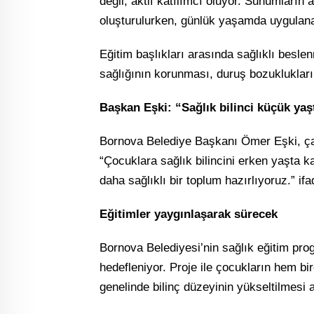
değil, aktif katılımcı oluyor. Sunumların 
oluşturulurken, günlük yaşamda uygulanabi
Eğitim başlıkları arasında sağlıklı beslenm
sağlığının korunması, duruş bozuklukların
Başkan Eşki: “Sağlık bilinci küçük yaş
Bornova Belediye Başkanı Ömer Eşki, ça
“Çocuklara sağlık bilincini erken yaşta 
daha sağlıklı bir toplum hazırlıyoruz.” ifad
Eğitimler yaygınlaşarak sürecek
Bornova Belediyesi’nin sağlık eğitim pr
hedefleniyor. Proje ile çocukların hem bi
genelinde bilinç düzeyinin yükseltilmesi 