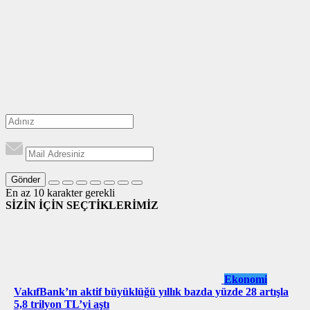
Gönder
En az 10 karakter gerekli
SİZİN İÇİN SEÇTİKLERİMİZ
Ekonomi
VakıfBank’ın aktif büyüklüğü yıllık bazda yüzde 28 artışla
5,8 trilyon TL’yi aştı