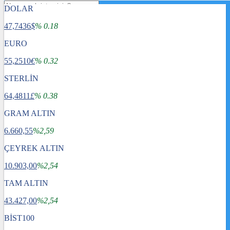
DOLAR
47,7436
$
% 0.18
EURO
55,2510
€
% 0.32
STERLİN
64,4811
£
% 0.38
GRAM ALTIN
6.660,55
%2,59
ÇEYREK ALTIN
10.903,00
%2,54
TAM ALTIN
Gündem
43.427,00
Dünya
%2,54
Ekonomi
BİST100
Spor
Sağlık