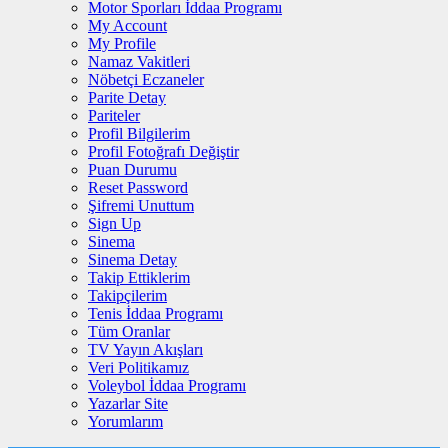
Motor Sporları İddaa Programı
My Account
My Profile
Namaz Vakitleri
Nöbetçi Eczaneler
Parite Detay
Pariteler
Profil Bilgilerim
Profil Fotoğrafı Değiştir
Puan Durumu
Reset Password
Şifremi Unuttum
Sign Up
Sinema
Sinema Detay
Takip Ettiklerim
Takipçilerim
Tenis İddaa Programı
Tüm Oranlar
TV Yayın Akışları
Veri Politikamız
Voleybol İddaa Programı
Yazarlar Site
Yorumlarım