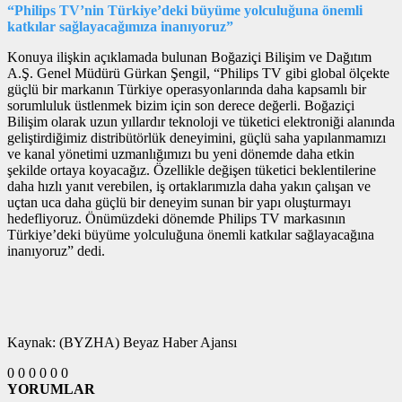
“Philips TV’nin Türkiye’deki büyüme yolculuğuna önemli
katkılar sağlayacağımıza inanıyoruz”
Konuya ilişkin açıklamada bulunan Boğaziçi Bilişim ve Dağıtım
A.Ş. Genel Müdürü Gürkan Şengil, “Philips TV gibi global ölçekte
güçlü bir markanın Türkiye operasyonlarında daha kapsamlı bir
sorumluluk üstlenmek bizim için son derece değerli. Boğaziçi
Bilişim olarak uzun yıllardır teknoloji ve tüketici elektroniği alanında
geliştirdiğimiz distribütörlük deneyimini, güçlü saha yapılanmamızı
ve kanal yönetimi uzmanlığımızı bu yeni dönemde daha etkin
şekilde ortaya koyacağız. Özellikle değişen tüketici beklentilerine
daha hızlı yanıt verebilen, iş ortaklarımızla daha yakın çalışan ve
uçtan uca daha güçlü bir deneyim sunan bir yapı oluşturmayı
hedefliyoruz. Önümüzdeki dönemde Philips TV markasının
Türkiye’deki büyüme yolculuğuna önemli katkılar sağlayacağına
inanıyoruz” dedi.
Kaynak: (BYZHA) Beyaz Haber Ajansı
0
0
0
0
0
0
YORUMLAR