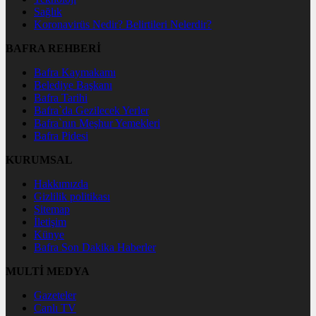
Sağlık
Koronavirüs Nedir? Belirtileri Nelerdir?
BAFRA REHBERİ
Bafra Kaymakamı
Belediye Başkanı
Bafra Tarihi
Bafra`da Gezilecek Yerler
Bafra`nın Meşhur Yemekleri
Bafra Pidesi
KURUMSAL
Hakkımızda
Gizlilik politikası
Sitemap
İletişim
Künye
Bafra Son Dakika Haberler
MULTİ MEDYA
Gazeteler
Canlı TV