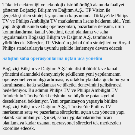
Tüketici elektroniği ve teknoloji distribütörlüğü alanında faaliyet
gösteren Boğaziçi Bilişim ve Dağıtım A.Ş., TP Vision ile
gerçekleştirilen stratejik yapılanma kapsamında Türkiye’de Philips
TV ve Philips Ambilight TV markalarının lisans haklarını aldı. Yeni
yapı doğrultusunda satış operasyonları, pazarlama iletişimi, ürün
konumlandırma, kanal yönetimi, ticari planlama ve saha
uygulamaları Boğaziçi Bilişim ve Dağıtım A.Ş. tarafından
yürütülecek. Süreçler, TP Vision’ın global ürün stratejileri ve Royal
Philips standartlarıyla uyumlu şekilde ilerlemeye devam edecek.
Satıştan saha operasyonlarına uçtan uca yönetim
Boğaziçi Bilişim ve Dağıtım A.Ş.’nin distribütörlük ve kanal
yönetimi alanındaki deneyimiyle şekillenen yeni yapılanmanın
operasyonel verimliliği artırması, iş ortaklarıyla daha güçlü bir yapı
kurulmasına katkı sağlaması ve tüketici deneyimini geliştirmesi
hedefleniyor. Bu adımın Philips TV ve Philips Ambilight TV
ürünlerinin Türkiye’deki erişimini ve büyüme potansiyelini
desteklemesi bekleniyor. Yeni organizasyon yapısıyla birlikte
Boğaziçi Bilişim ve Dağıtım A.Ş., Türkiye’de Philips TV
markasının satış ve pazarlama süreçlerini uçtan uca yöneten yapı
olarak konumlanıyor. Şirket, saha uygulamalarından ticari
planlamaya kadar uzanan operasyonel süreçleri tek merkezden
koordine edecek.