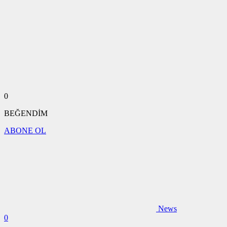
0
BEĞENDİM
ABONE OL
News
0