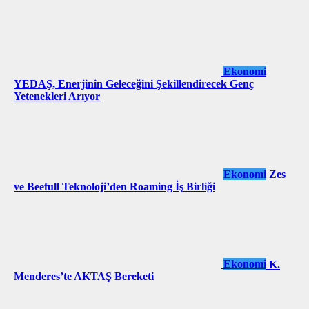
Ekonomi
YEDAŞ, Enerjinin Geleceğini Şekillendirecek Genç
Yetenekleri Arıyor
Ekonomi
Zes
ve Beefull Teknoloji’den Roaming İş Birliği
Ekonomi
K.
Menderes’te AKTAŞ Bereketi