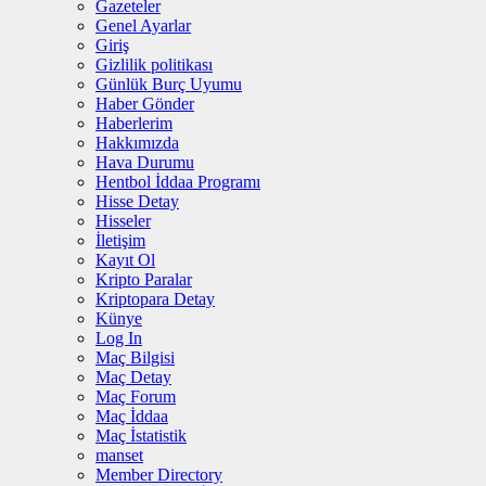
Gazeteler
Genel Ayarlar
Giriş
Gizlilik politikası
Günlük Burç Uyumu
Haber Gönder
Haberlerim
Hakkımızda
Hava Durumu
Hentbol İddaa Programı
Hisse Detay
Hisseler
İletişim
Kayıt Ol
Kripto Paralar
Kriptopara Detay
Künye
Log In
Maç Bilgisi
Maç Detay
Maç Forum
Maç İddaa
Maç İstatistik
manset
Member Directory