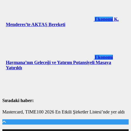
Ekonomi
K.
Menderes’te AKTAŞ Bereketi
Ekonomi
Haymana’nın Geleceği ve Yatırım Potansiyeli Masaya
Yatırıldı
Sıradaki haber:
Mastercard, TIME100 2026 En Etkili Şirketler Listesi’nde yer aldı