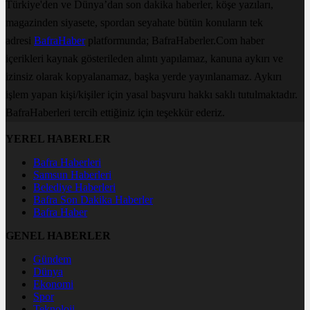
Türkiye'den ve Dünya’dan son dakika haberler, köşe yazıları,
magazinden siyasete, spordan seyahate bütün konuların tek
adresi
BafraHaber
platformunda; BafraHaberler.Com haber
içerikleri kaynak gösterileden alıntı yapılamaz, kanuna aykırı ve
izinsiz olarak kopyalanamaz, başka yerde yayınlanamaz. Aykırı
işlem yapan kişi/kişiler için yasal başvuru hakkı saklı tutulmaktadır.
BafraHaberleri tercih ettiğiniz için teşekkür ederiz.
YEREL HABERLER
Bafra Haberleri
Samsun Haberleri
Belediye Haberleri
Bafra Son Dakika Haberler
Bafra Haber
GENEL HABERLER
Gündem
Dünya
Ekonomi
Spor
Teknoloji