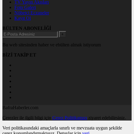
TV Yayın Akışları
Foto Galeri
Nöbetçi Eczaneler
Kayıt Ol
BÜLTEN ABONELİĞİ
+
Bu web sitesinden haber ve ebülten almak istiyorum
BİZİ TAKİP ET
BafraHaberler.com
Çerezler ile ilgili bilgi için
Çerez Politikamızı
ziyaret edebilirsiniz.
Veri politikasındaki amaçlarla sınırlı ve mevzuata uygun şekilde
çerez konumlandırmaktayız. Detaylar için
veri