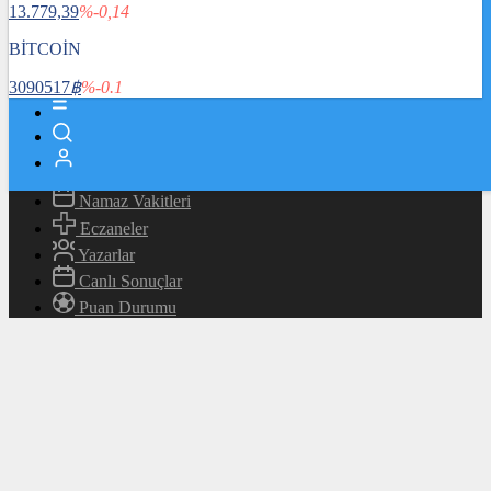
13.779,39
%-0,14
Magazin
Teknoloji
BİTCOİN
Bafra Rehberi
3090517
฿
%-0.1
Canlı TV
Hava Durumu
Canlı Borsa
Namaz Vakitleri
Eczaneler
Yazarlar
Canlı Sonuçlar
Puan Durumu