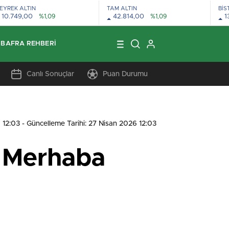
EYREK ALTIN
TAM ALTIN
BİS
10.749,00
%1,09
42.814,00
%1,09
1
BAFRA REHBERI
Canlı Sonuçlar
Puan Durumu
 12:03
- Güncelleme Tarihi: 27 Nisan 2026 12:03
e Merhaba