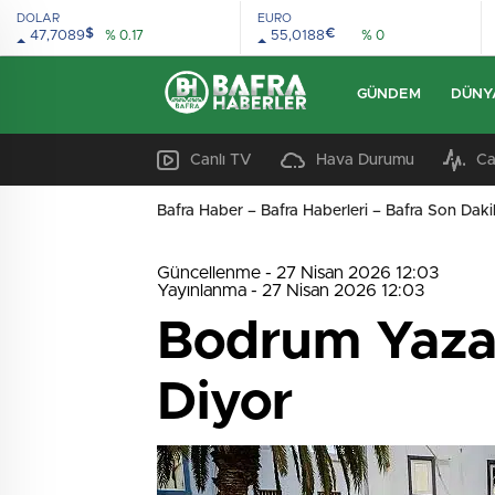
DOLAR
EURO
$
€
47,7089
% 0.17
55,0188
% 0
GÜNDEM
DÜNY
Canlı TV
Hava Durumu
Ca
Bafra Haber – Bafra Haberleri – Bafra Son Daki
Güncellenme - 27 Nisan 2026 12:03
Yayınlanma - 27 Nisan 2026 12:03
Bodrum Yaza 
Diyor