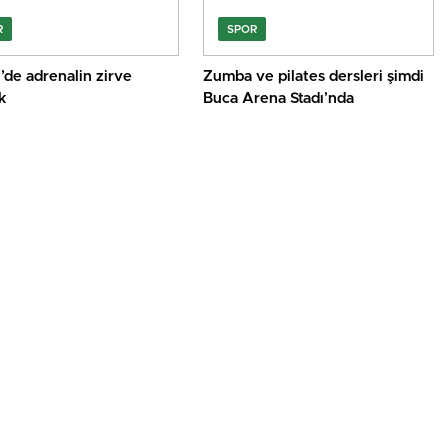
R
SPOR
’de adrenalin zirve
Zumba ve pilates dersleri şimdi
k
Buca Arena Stadı’nda