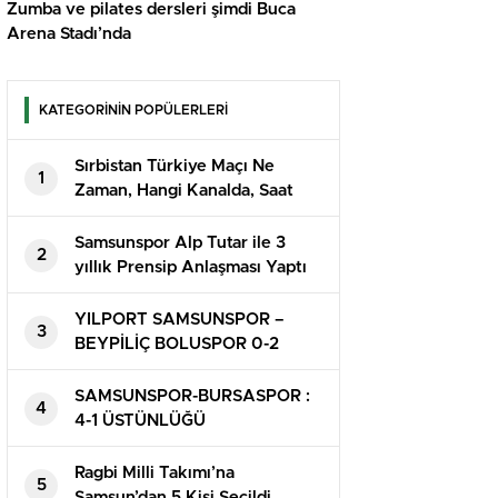
Zumba ve pilates dersleri şimdi Buca
Arena Stadı’nda
KATEGORİNİN POPÜLERLERİ
Sırbistan Türkiye Maçı Ne
1
Zaman, Hangi Kanalda, Saat
Kaçta?
Samsunspor Alp Tutar ile 3
2
yıllık Prensip Anlaşması Yaptı
YILPORT SAMSUNSPOR –
3
BEYPİLİÇ BOLUSPOR 0-2
SAMSUNSPOR-BURSASPOR :
4
4-1 ÜSTÜNLÜĞÜ
Ragbi Milli Takımı’na
5
Samsun’dan 5 Kişi Seçildi