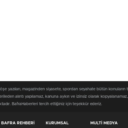
köşe yazıları, magazinden siyasete, spordan seyahate bütün konuların 
rileden alıntı yapılamaz, kanuna aykırı ve izinsiz olarak kopyalanama
ktadır. BafraHaberleri tercih ettiğiniz için teşekkür ederiz.
BAFRA REHBERİ
KURUMSAL
MULTİ MEDYA