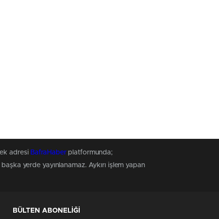
tek adresi
BafraHaber
platformunda;
z, başka yerde yayınlanamaz. Aykırı işlem yapan
BÜLTEN ABONELİĞİ