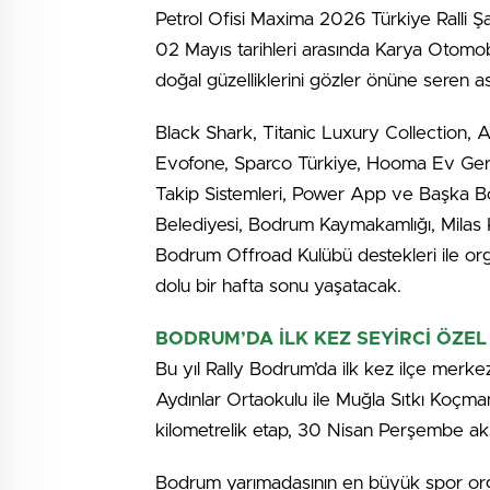
Petrol Ofisi Maxima 2026 Türkiye Ralli Ş
02 Mayıs tarihleri arasında Karya Otomob
doğal güzelliklerini gözler önüne seren as
Black Shark, Titanic Luxury Collection,
Evofone, Sparco Türkiye, Hooma Ev Gereç
Takip Sistemleri, Power App ve Başka B
Belediyesi, Bodrum Kaymakamlığı, Milas 
Bodrum Offroad Kulübü destekleri ile org
dolu bir hafta sonu yaşatacak.
BODRUM’DA İLK KEZ SEYİRCİ ÖZEL
Bu yıl Rally Bodrum’da ilk kez ilçe merkez
Aydınlar Ortaokulu ile Muğla Sıtkı Koçman
kilometrelik etap, 30 Nisan Perşembe ak
Bodrum yarımadasının en büyük spor org