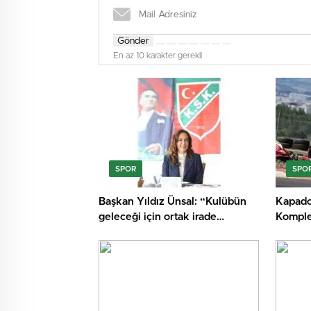
Gönder
En az 10 karakter gerekli
SPOR
SPO
Başkan Yıldız Ünsal: “Kulübün
Kapado
geleceği için ortak irade
Komplek
oluşturulmalı”