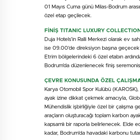
01 Mayıs Cuma günü Milas-Bodrum arasın
özel etap geçilecek.
FİNİŞ TITANIC LUXURY COLLECTI
Duja Hotels’in Ralli Merkezi olarak ev sa
ise 09.00’de direksiyon başına geçecek 
Etrim bölgelerindeki 6 özel etabın ardınd
Bodrum’da düzenlenecek finiş seremonisi ve
ÇEVRE KONUSUNDA ÖZEL ÇALIŞM
Karya Otomobil Spor Kulübü (KAROSK), ge
ayak izine dikkat çekmek amacıyla, Gl
Mühendislik işbirliğiyle özel bir çalışma 
araçların oluşturacağı toplam karbon ayak 
kapsamlı bir raporla belirlenecek. Elde 
kadar, Bodrum’da havadaki karbonu tutan