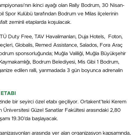
ampiyonası’nın ikinci ayağı olan Rally Bodrum, 30 Nisan-
il Spor Kulübü tarafından Bodrum ve Milas ilçelerinin
falt zeminli etaplarda koşulacak.
 ATÜ Duty Free, TAV Havalimanları, Duja Hotels, Foton,
leri, Globalis, Remed Assistance, Salados, Fora Araç
odrum sponsorluğunda; Muğla Valiliği, Muğla Büyükşehir
Kaymakamlığı, Bodrum Belediyesi, Mis Gibi 1 Bodrum,
anize edilen ralli, yarımadada 3 gün boyunca adrenalin
 ETABI
inde bir seyirci özel etabı geçiliyor. Ortakent’teki Kerem
 Üniversitesi Güzel Sanatlar Fakültesi arasındaki 2,80
şamı 19.30’da başlayacak.
anizasyonları arasında yer alan organizasyon kapsamında,