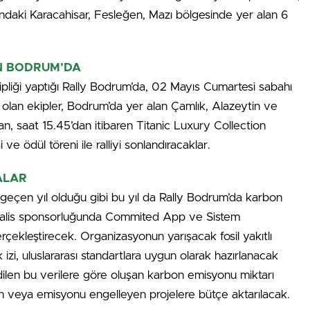
daki Karacahisar, Fesleğen, Mazı bölgesinde yer alan 6
ON BODRUM’DA
hipliği yaptığı Rally Bodrum’da, 02 Mayıs Cumartesi sabahı
olan ekipler, Bodrum’da yer alan Çamlık, Alazeytin ve
an, saat 15.45’dan itibaren Titanic Luxury Collection
 ödül töreni ile ralliyi sonlandıracaklar.
ALAR
çen yıl olduğu gibi bu yıl da Rally Bodrum’da karbon
obalis sponsorluğunda Commited App ve Sistem
gerçekleştirecek. Organizasyonun yarışacak fosil yakıtlı
izi, uluslararası standartlara uygun olarak hazırlanacak
edilen bu verilere göre oluşan karbon emisyonu miktarı
 veya emisyonu engelleyen projelere bütçe aktarılacak.