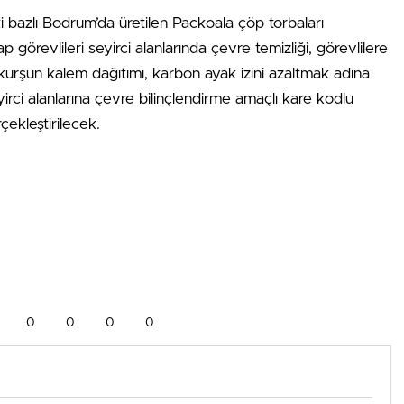
 bazlı Bodrum’da üretilen Packoala çöp torbaları
 görevlileri seyirci alanlarında çevre temizliği, görevlilere
kurşun kalem dağıtımı, karbon ayak izini azaltmak adına
irci alanlarına çevre bilinçlendirme amaçlı kare kodlu
rçekleştirilecek.
0
0
0
0