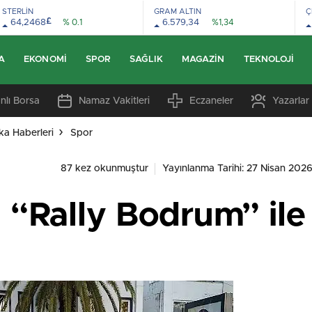
STERLİN
GRAM ALTIN
Ç
£
64,2468
% 0.1
6.579,34
%1,34
A
EKONOMI
SPOR
SAĞLIK
MAGAZIN
TEKNOLOJI
nlı Borsa
Namaz Vakitleri
Eczaneler
Yazarlar
ka Haberleri
Spor
87 kez okunmuştur
Yayınlanma Tarihi: 27 Nisan 2026
“Rally Bodrum” il