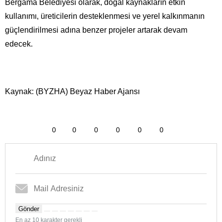
Bergama Belediyesi olarak, doğal kaynakların etkin
kullanımı, üreticilerin desteklenmesi ve yerel kalkınmanın
güçlendirilmesi adına benzer projeler artarak devam
edecek.
Kaynak: (BYZHA) Beyaz Haber Ajansı
0
0
0
0
0
0
Gönder
En az 10 karakter gerekli