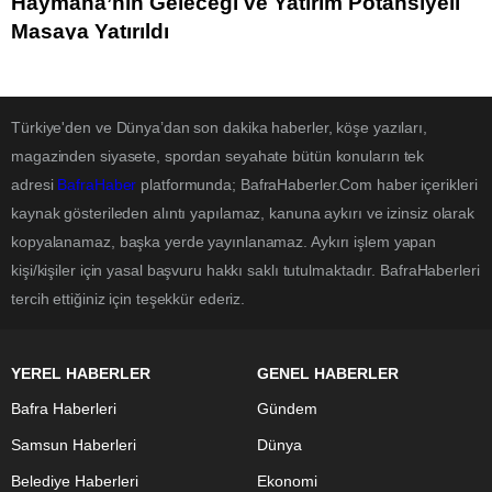
Haymana’nın Geleceği ve Yatırım Potansiyeli
Masaya Yatırıldı
Türkiye'den ve Dünya’dan son dakika haberler, köşe yazıları,
magazinden siyasete, spordan seyahate bütün konuların tek
adresi
BafraHaber
platformunda; BafraHaberler.Com haber içerikleri
kaynak gösterileden alıntı yapılamaz, kanuna aykırı ve izinsiz olarak
kopyalanamaz, başka yerde yayınlanamaz. Aykırı işlem yapan
kişi/kişiler için yasal başvuru hakkı saklı tutulmaktadır. BafraHaberleri
tercih ettiğiniz için teşekkür ederiz.
YEREL HABERLER
GENEL HABERLER
Bafra Haberleri
Gündem
Samsun Haberleri
Dünya
Belediye Haberleri
Ekonomi