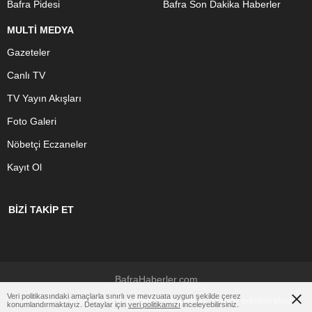
Bafra Pidesi
Bafra Son Dakika Haberler
MULTİ MEDYA
Gazeteler
Canlı TV
TV Yayın Akışları
Foto Galeri
Nöbetçi Eczaneler
Kayıt Ol
BİZİ TAKİP ET
BafraHaberler.com
Veri politikasındaki amaçlarla sınırlı ve mevzuata uygun şekilde çerez
Çerezler ile ilgili bilgi için
Çerez Politikamızı
ziyaret edebilirsiniz.
konumlandırmaktayız. Detaylar için
veri politikamızı
inceleyebilirsiniz.